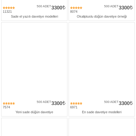
500 ADET
3300
500 ADET
3300
11321
8074
Sade el yazılı davetiye modelleri
Okaliptuslu düğün davetiye örneği
500 ADET
3300
500 ADET
3300
7574
6971
Yeni sade düğün davetiye
En sade davetiye modelleri