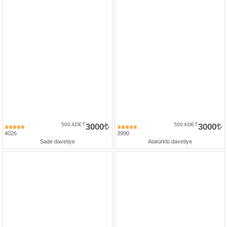
500 ADET
3000
500 ADET
3000
4026
3990
Sade davetiye
Atatürklü davetiye