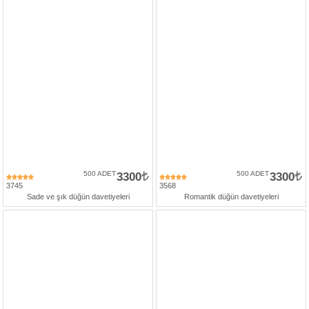
500 ADET
3300
500 ADET
3300
3745
3568
Sade ve şık düğün davetiyeleri
Romantik düğün davetiyeleri