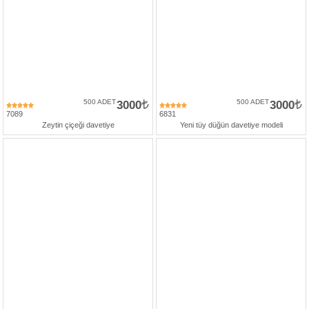
500 ADET
3000
500 ADET
3000
7089
6831
Zeytin çiçeği davetiye
Yeni tüy düğün davetiye modeli