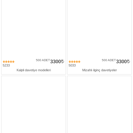
500 ADET
3300
500 ADET
3300
5233
5033
Kalpli davetiye modelleri
Mizahlı ilginç davetiyeler