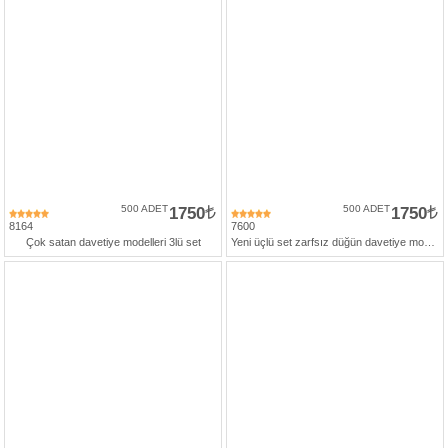
500 ADET
1750
500 ADET
1750
8164
7600
Çok satan davetiye modelleri 3lü set
Yeni üçlü set zarfsız düğün davetiye modeli