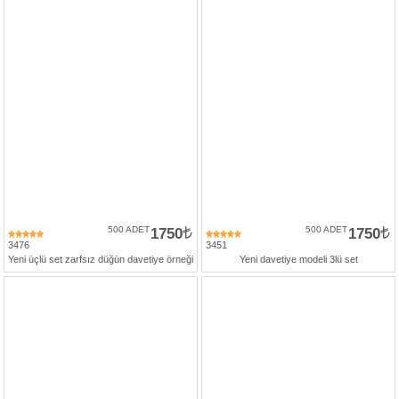
500 ADET
1750
500 ADET
1750
3476
3451
Yeni üçlü set zarfsız düğün davetiye örneği
Yeni davetiye modeli 3lü set