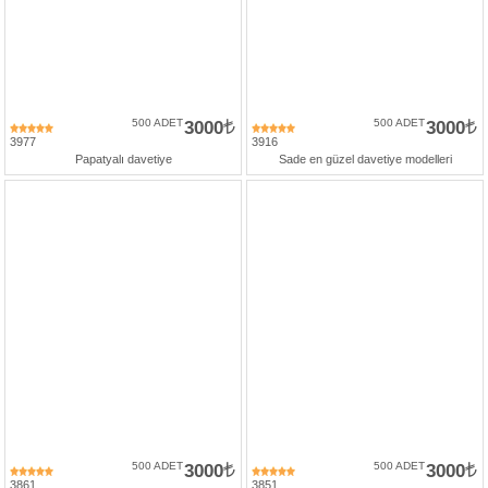
500 ADET
3000
500 ADET
3000
3977
3916
Papatyalı davetiye
Sade en güzel davetiye modelleri
500 ADET
3000
500 ADET
3000
3861
3851