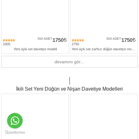
500 ADET
1750
500 ADET
1750
3305
2750
Yeni üçlü set davetiye modeli
Yeni üçlü set zarfsız düğün davetiye modelleri
devamını gör...
İkili Set Yeni Düğün ve Nişan Davetiye Modelleri