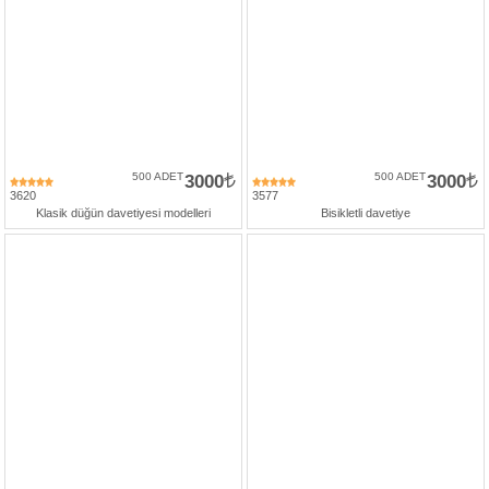
500 ADET
3000
500 ADET
3000
3620
3577
Klasik düğün davetiyesi modelleri
Bisikletli davetiye