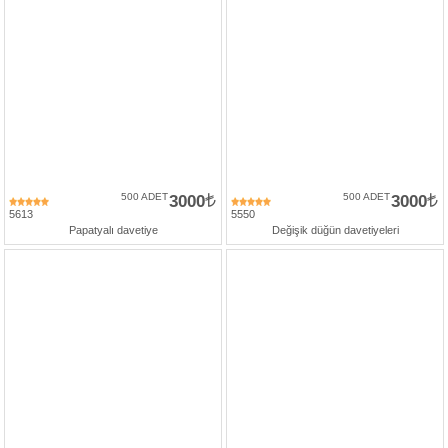
500 ADET
3000
500 ADET
3000
5613
5550
Papatyalı davetiye
Değişik düğün davetiyeleri