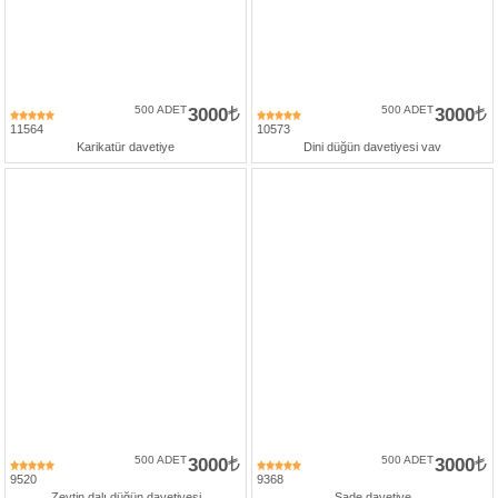
500 ADET
3000
500 ADET
3000
11564
10573
Karikatür davetiye
Dini düğün davetiyesi vav
500 ADET
3000
500 ADET
3000
9520
9368
Zeytin dalı düğün davetiyesi
Sade davetiye