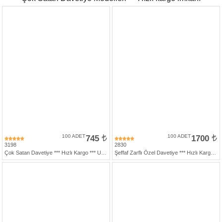
Davetiye
Modelleri
Karikatürlü
Davetiye
Modelleri
Sade
Düğün
Davetiye
Modelleri
Atatürk'lü
Davetiyeler
100 ADET
745
100 ADET
1700
3198
2830
Papatyalı
Çok Satan Davetiye *** Hızlı Kargo *** Ucuz Fiyat
Şeffaf Zarflı Özel Davetiye *** Hızlı Kargo ***
Davetiye
Modelleri
Dini
Düğün
Davetiyeler
yeni