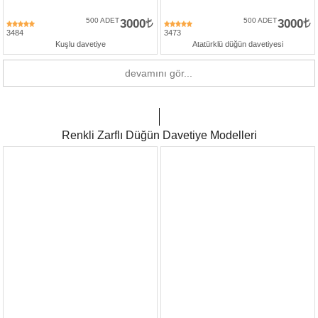
500 ADET
3000
500 ADET
3000
3484
3473
Kuşlu davetiye
Atatürklü düğün davetiyesi
devamını gör...
Renkli Zarflı Düğün Davetiye Modelleri