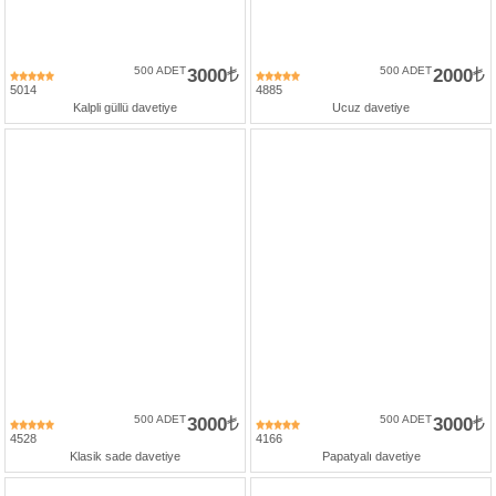
500 ADET
3000
500 ADET
2000
5014
4885
Kalpli güllü davetiye
Ucuz davetiye
500 ADET
3000
500 ADET
3000
4528
4166
Klasik sade davetiye
Papatyalı davetiye