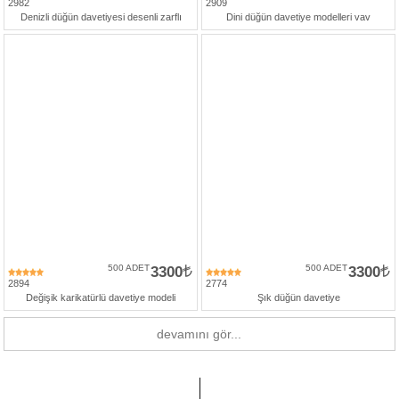
2982
2909
Denizli düğün davetiyesi desenli zarflı
Dini düğün davetiye modelleri vav
500 ADET
3300
500 ADET
3300
2894
2774
Değişik karikatürlü davetiye modeli
Şık düğün davetiye
devamını gör...