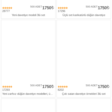
500 ADET
1750
500 ADET
1750
28777
17296
Yeni davetiye modeli 3lü set
Üçlü set karikatürlü düğün davetiye
500 ADET
1750
500 ADET
1750
17293
8202
Yeni zarfsız düğün davetiye modelleri, üçlü set
Çok satan davetiye örnekleri 3lü set