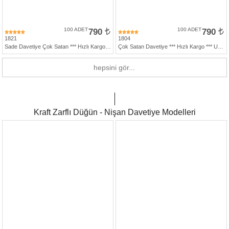
100 ADET
790
100 ADET
790
1821
1804
Sade Davetiye Çok Satan *** Hızlı Kargo *** Ucuz Fiyat - Zarfsız Katlamalı Davetiye
Çok Satan Davetiye *** Hızlı Kargo *** Ucuz Fiyat - Gri Zarfsız Katlamalı Davetiye
hepsini gör...
Kraft Zarflı Düğün - Nişan Davetiye Modelleri