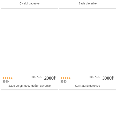
Çiçekli davetiye
Sade davetiye
500 ADET
2000
500 ADET
3000
3690
3633
Sade ve şık ucuz düğün davetiye
Karikatürlü davetiye