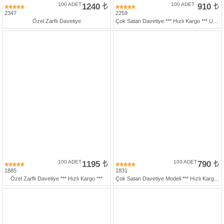
427
100 ADET
1240
100 ADET
910
46
2347
2259
29
Özel Zarflı Davetiye
Çok Satan Davetiye *** Hızlı Kargo *** Ucuz Fiyat
100 ADET
1195
100 ADET
790
1885
1831
Özel Zarflı Davetiye *** Hızlı Kargo ***
Çok Satan Davetiye Modeli *** Hızlı Kargo İmkanı *** Yeşil Katlamalı Zarfsız Davetiye