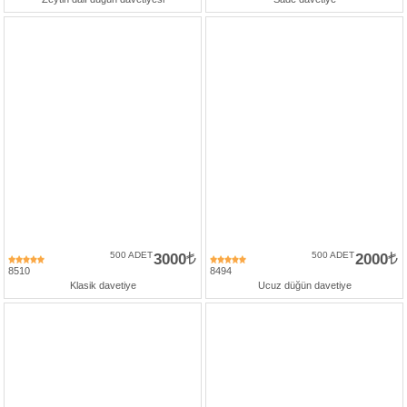
500 ADET
3000
500 ADET
2000
8510
8494
Klasik davetiye
Ucuz düğün davetiye