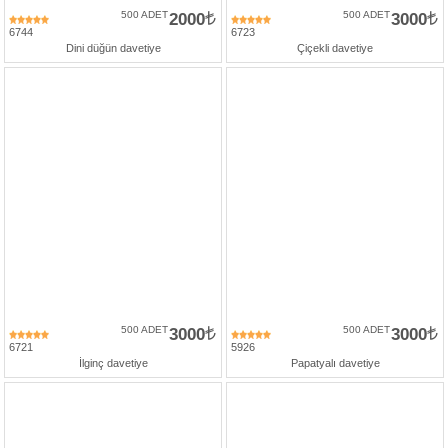
500 ADET
2000
500 ADET
3000
6744
6723
Dini düğün davetiye
Çiçekli davetiye
500 ADET
3000
500 ADET
3000
6721
5926
İlginç davetiye
Papatyalı davetiye