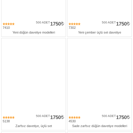
500 ADET
1750
500 ADET
1750
7410
7302
Yeni düğün davetiye modelleri
Yeni çember üçlü set davetiye
500 ADET
1750
500 ADET
1750
5138
4530
Zarfsız davetiye, üçlü set
Sade zarfsız düğün davetiye modelleri