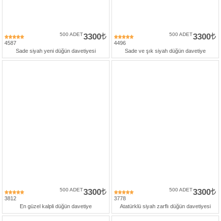
500 ADET
3300
500 ADET
3300
4587
4496
Sade siyah yeni düğün davetiyesi
Sade ve şık siyah düğün davetiye
500 ADET
3300
500 ADET
3300
3812
3778
En güzel kalpli düğün davetiye
Atatürklü siyah zarflı düğün davetiyesi