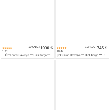
100 ADET
1030
100 ADET
745
1828
1826
Özel Zarflı Davetiye *** Hızlı Kargo ***
Çok Satan Davetiye *** Hızlı Kargo *** Ucuz Fiyat