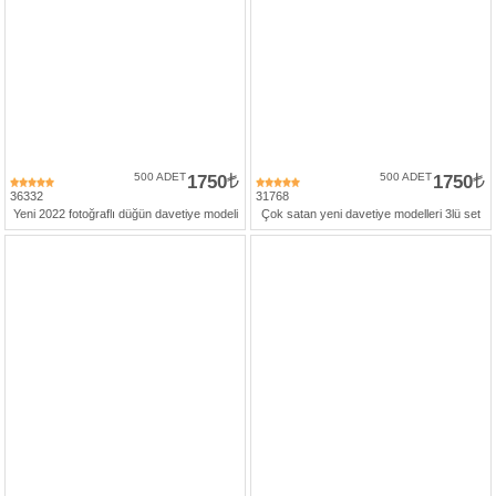
500 ADET
1750
500 ADET
1750
36332
31768
Yeni 2022 fotoğraflı düğün davetiye modeli
Çok satan yeni davetiye modelleri 3lü set