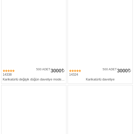
500 ADET
3000
500 ADET
3000
14338
14324
Karikatürlü değişik düğün davetiye modelleri
Karikatürlü davetiye