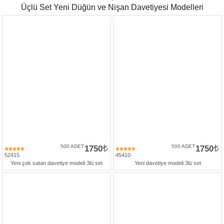
Üçlü Set Yeni Düğün ve Nişan Davetiyesi Modelleri
500 ADET
1750
500 ADET
1750
52415
45410
Yeni çok satan davetiye modeli 3lü set
Yeni davetiye modeli 3lü set