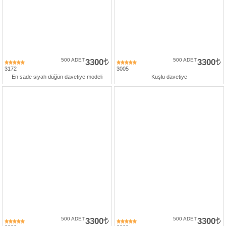
500 ADET
3300
500 ADET
3300
3172
3005
En sade siyah düğün davetiye modeli
Kuşlu davetiye
500 ADET
3300
500 ADET
3300