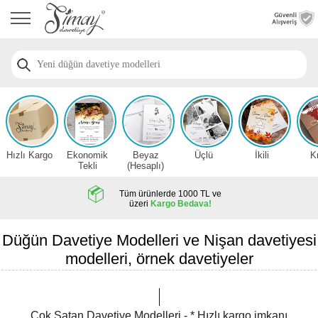
Anasayfa
Düğün
Davetiye
Modelleri
Nişan
Davetiye
Modelleri
Hızlı Kargo
Ekonomik
Beyaz
Üçlü
İkili
K
Sünnet
Tekli
(Hesaplı)
Davetiye
Modelleri
Tüm ürünlerde 1000 TL ve
üzeri
Kargo Bedava!
2026
Düğün
Düğün Davetiye Modelleri ve Nişan davetiyesi
Davetiye
modelleri, örnek davetiyeler
Örnekleri
Zarfsız,
Hesaplı
Çok Satan Davetiye Modelleri - * Hızlı kargo imkanı