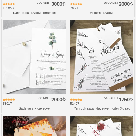
500 ADET
3000
500 ADET
2000
105853
78590
Karikatürlü davetiye örnekleri
Modern davetiye
500 ADET
2000
500 ADET
1750
53917
52407
Sade ve şık davetiye
Yeni çok satan davetiye modeli 3lü set