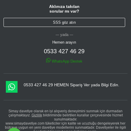
Aklınıza takılan
sorular mı var?
SSS göz atın
--- yada ---
Hemen arayın
0533 427 46 29
WhatsApp Destek
0533 427 46 29 HEMEN Sipariş Ver yada Bilgi Edin.
Simay davetiye olarak en iyi alışveriş deneyimini sunmak için durmadan
çalışmaktayız.
Gizlilik
bildiriminde belirtilen kurallar çerçevesinde hizmet
sunulmaktadır.
www.simaydavetiye.com tüketiciler için kalite ve ucuzluğu dengeleyerek her
bütçeye uygun en yeni davetiye modellerini sunmaktadır. Davetiyeler ile ilgili