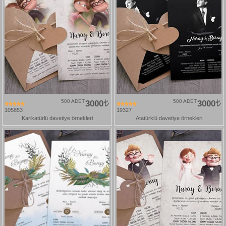
500 ADET
3000
500 ADET
3000
105853
19327
Karikatürlü davetiye örnekleri
Atatürklü davetiye örnekleri