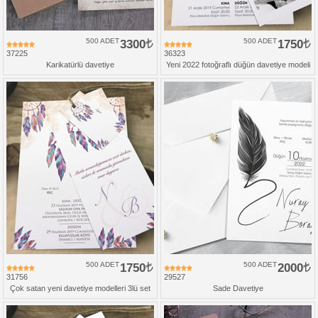
500 ADET
3300
500 ADET
1750
37225
36323
Karikatürlü davetiye
Yeni 2022 fotoğraflı düğün davetiye modeli
500 ADET
1750
500 ADET
2000
31756
29527
Çok satan yeni davetiye modelleri 3lü set
Sade Davetiye