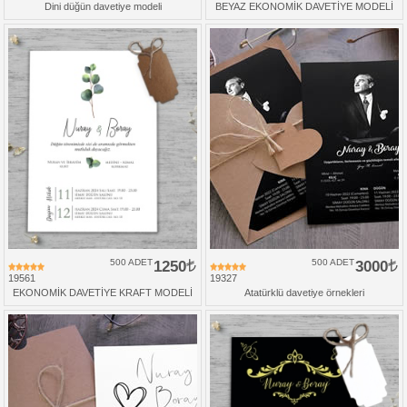
Dini düğün davetiye modeli
BEYAZ EKONOMİK DAVETİYE MODELİ
500 ADET
1250
500 ADET
3000
19561
19327
EKONOMİK DAVETİYE KRAFT MODELİ
Atatürklü davetiye örnekleri