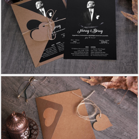
Davetiye
Modelleri
Karikatürlü
Davetiye
Modelleri
Sade
Düğün
Davetiye
Modelleri
Atatürk'lü
Davetiyeler
Papatyalı
Davetiye
Modelleri
Dini
Düğün
Davetiyeler
yeni