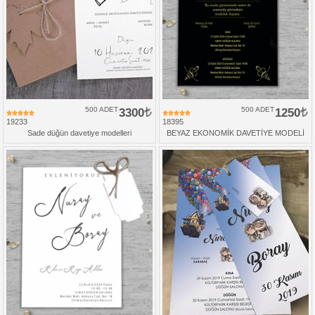
500 ADET
3300
500 ADET
1250
19233
18395
Sade düğün davetiye modelleri
BEYAZ EKONOMİK DAVETİYE MODELİ