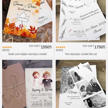
500 ADET
1550
500 ADET
1750
48763
45403
Sade yeni düğün davetiye modeli
Yeni davetiye modeli 3lü set