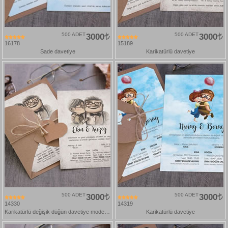
500 ADET
3000
500 ADET
3000
16178
15189
Sade davetiye
Karikatürlü davetiye
500 ADET
3000
500 ADET
3000
14330
14319
Karikatürlü değişik düğün davetiye modelleri
Karikatürlü davetiye