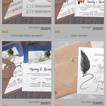
500 ADET
3000
500 ADET
3000
9512
9362
Zeytin dalı düğün davetiyesi
Sade davetiye
500 ADET
3000
500 ADET
2000