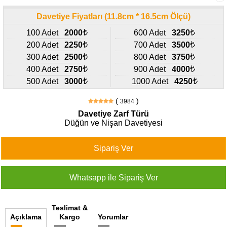
427
46
Davetiye Fiyatları (11.8cm * 16.5cm Ölçü)
29
100 Adet
2000
600 Adet
3250
200 Adet
2250
700 Adet
3500
300 Adet
2500
800 Adet
3750
400 Adet
2750
900 Adet
4000
500 Adet
3000
1000 Adet
4250
(
)
3984
Davetiye Zarf Türü
Düğün ve Nişan Davetiyesi
Teslimat &
Açıklama
Kargo
Yorumlar