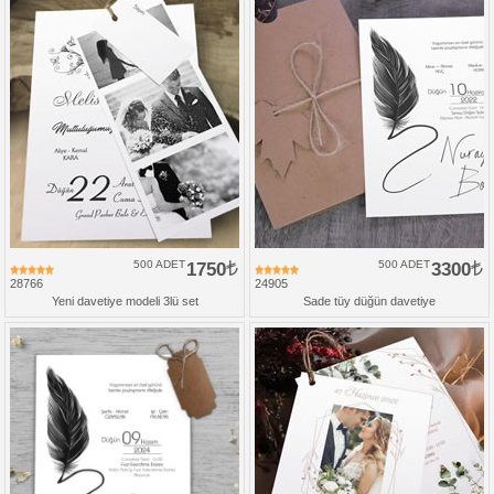
500 ADET
1750
500 ADET
3300
28766
24905
Yeni davetiye modeli 3lü set
Sade tüy düğün davetiye