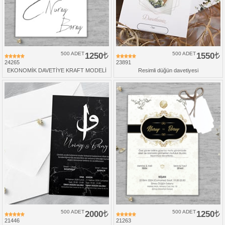
500 ADET
1250
500 ADET
1550
24265
23891
EKONOMİK DAVETİYE KRAFT MODELİ
Resimli düğün davetiyesi
500 ADET
2000
500 ADET
1250
21446
21263