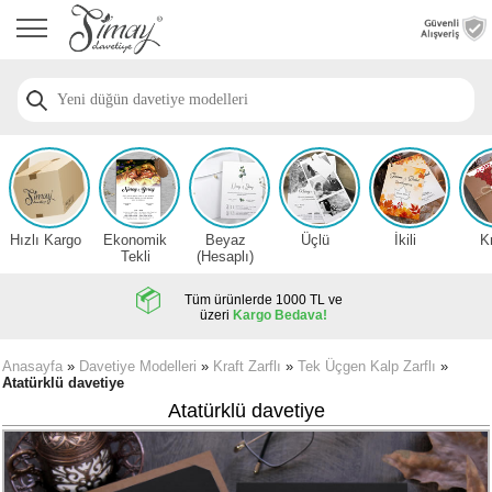
Anasayfa
Düğün
Davetiye
Modelleri
Nişan
Davetiye
Modelleri
Hızlı Kargo
Ekonomik
Beyaz
Üçlü
İkili
K
Sünnet
Tekli
(Hesaplı)
Davetiye
Modelleri
Tüm ürünlerde 1000 TL ve
üzeri
Kargo Bedava!
2026
Düğün
Anasayfa
»
Davetiye Modelleri
»
Kraft Zarflı
»
Tek Üçgen Kalp Zarflı
»
Atatürklü davetiye
Davetiye
Örnekleri
Atatürklü davetiye
Zarfsız,
Hesaplı