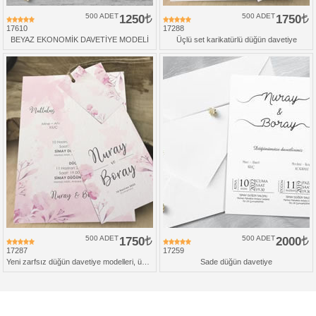
500 ADET
1250
500 ADET
1750
17610
17288
BEYAZ EKONOMİK DAVETİYE MODELİ
Üçlü set karikatürlü düğün davetiye
500 ADET
1750
500 ADET
2000
17287
17259
Yeni zarfsız düğün davetiye modelleri, üçlü set
Sade düğün davetiye