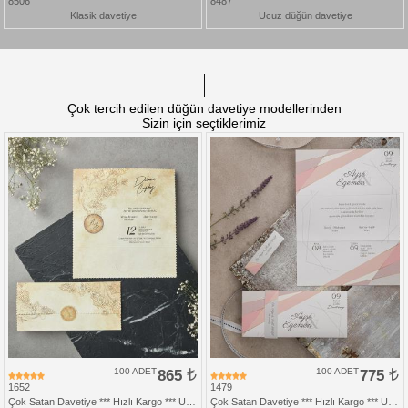
8506
8487
Klasik davetiye
Ucuz düğün davetiye
Çok tercih edilen düğün davetiye modellerinden
Sizin için seçtiklerimiz
100 ADET
865
100 ADET
775
1652
1479
Çok Satan Davetiye *** Hızlı Kargo *** Ucuz Fiyat
Çok Satan Davetiye *** Hızlı Kargo *** Ucuz Fiyat