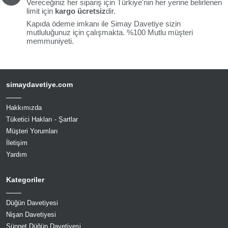
Vereceğiniz her sipariş için Türkiye'nin her yerine belirlenen
limit için
kargo ücretsiz
dir.
Kapıda ödeme imkanı ile Simay Davetiye sizin
mutluluğunuz için çalışmakta. %100 Mutlu müşteri
memmuniyeti.
simaydavetiye.com
Hakkımızda
Tüketici Hakları - Şartlar
Müşteri Yorumları
İletişim
Yardım
Kategoriler
Düğün Davetiyesi
Nişan Davetiyesi
Sünnet Düğün Davetiyesi