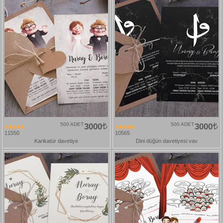
500 ADET
3000
500 ADET
3000
11550
10565
Karikatür davetiye
Dini düğün davetiyesi vav