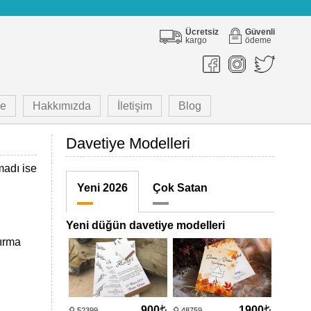
Ücretsiz
Güvenli
kargo
ödeme
e
Hakkımızda
İletişim
Blog
Davetiye Modelleri
madı ise
Yeni 2026
Çok Satan
Yeni düğün davetiye modelleri
tırma
900
1900
52399
48759