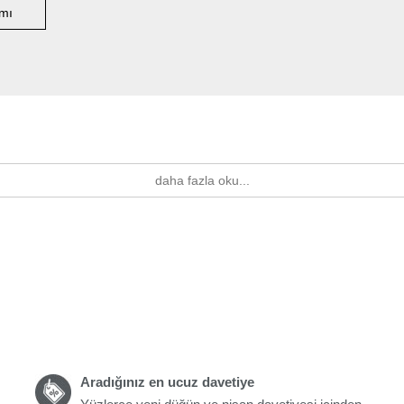
mı
daha fazla oku...
Aradığınız en ucuz davetiye