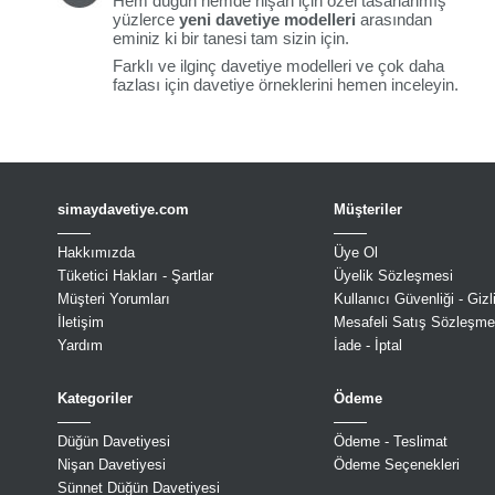
Hem düğün hemde nişan için özel tasarlanmış
yüzlerce
yeni davetiye modelleri
arasından
eminiz ki bir tanesi tam sizin için.
Farklı ve ilginç davetiye modelleri ve çok daha
fazlası için davetiye örneklerini hemen inceleyin.
simaydavetiye.com
Müşteriler
Hakkımızda
Üye Ol
Tüketici Hakları - Şartlar
Üyelik Sözleşmesi
Müşteri Yorumları
Kullanıcı Güvenliği - Gizli
İletişim
Mesafeli Satış Sözleşme
Yardım
İade - İptal
Kategoriler
Ödeme
Düğün Davetiyesi
Ödeme - Teslimat
Nişan Davetiyesi
Ödeme Seçenekleri
Sünnet Düğün Davetiyesi