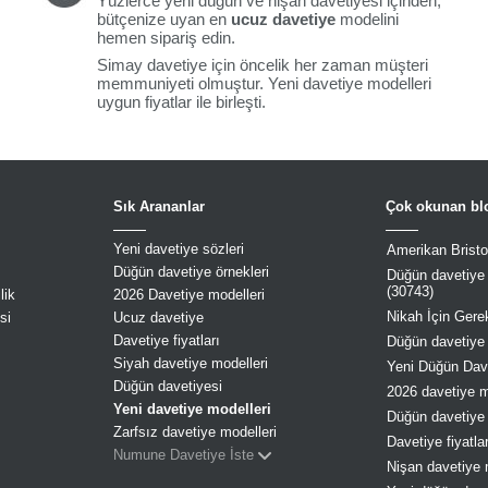
Yüzlerce yeni düğün ve nişan davetiyesi içinden,
bütçenize uyan en
ucuz davetiye
modelini
hemen sipariş edin.
Simay davetiye için öncelik her zaman müşteri
memmuniyeti olmuştur. Yeni davetiye modelleri
uygun fiyatlar ile birleşti.
Sık Arananlar
Çok okunan blo
Yeni davetiye sözleri
Amerikan Bristol
Düğün davetiye örnekleri
Düğün davetiye s
(30743)
lik
2026 Davetiye modelleri
Nikah İçin Gerek
si
Ucuz davetiye
Davetiye fiyatları
Düğün davetiye 
Siyah davetiye modelleri
Yeni Düğün Dave
Düğün davetiyesi
2026 davetiye mo
Yeni davetiye modelleri
Düğün davetiye 
Zarfsız davetiye modelleri
Davetiye fiyatla
Numune Davetiye İste
Nişan davetiye 