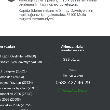
Vereceğiniz her sipariş için Türkiye'nin her yerine
belirlenen limit için
kargo ücretsiz
dir.
Kapıda ödeme imkanı ile Simay Davetiye sizin
mutluluğunuz için çalışmakta. %100 Mutlu
müşteri memmuniyeti.
g yazıları
Aklınıza takılan
sorular mı var?
 Kâğıt Özellikleri (40280)
SSS göz atın
özleri, yeni davetiye yazıları
--- yada ---
li Belgeler (28621)
Hemen arayın
örnekleri (28204)
0533 427 46 29
tiyesi Yazıları (27634)
delleri ve fiyatları (23943)
WhatsApp Destek
modelleri 2026 (23130)
rı 2026 (20906)
modelleri 2026 (20754)