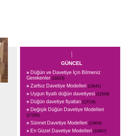
GÜNCEL
»
Düğün ve Davetiye İçin Bilmeniz
Gerekenler
(11613)
»
Zarfsız Davetiye Modelleri
(13641)
»
Uygun fiyatlı düğün davetiyesi
(12509)
»
Düğün davetiye fiyatları
(13718)
»
Değişik Düğün Davetiye Modelleri
(17200)
»
Sünnet Davetiye Modelleri
(13454)
»
En Güzel Davetiye Modelleri
(10457)