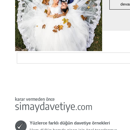
deva
Yüzlerce farklı düğün davetiye örnekleri