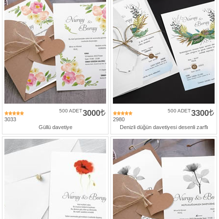
500 ADET
3000
500 ADET
3300
3033
2980
Güllü davetiye
Denizli düğün davetiyesi desenli zarflı