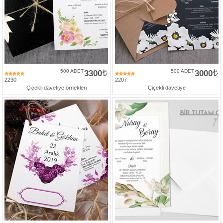
500 ADET
3300
500 ADET
3000
2230
2207
Çiçekli davetiye örnekleri
Çiçekli davetiye