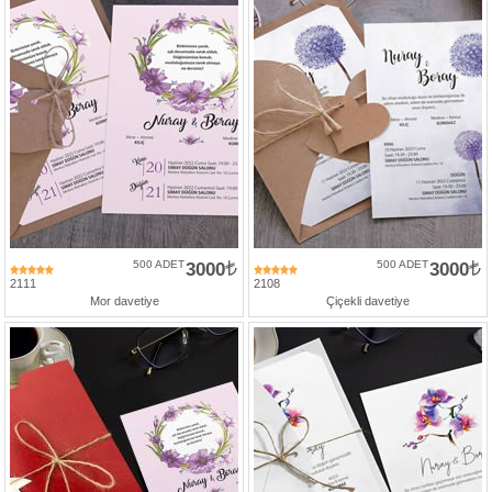
500 ADET
3000
500 ADET
3000
2111
2108
Mor davetiye
Çiçekli davetiye