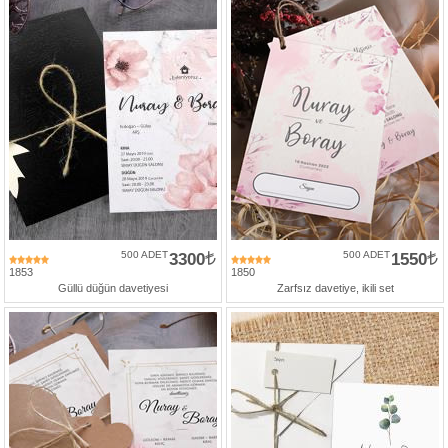
500 ADET
3300
500 ADET
1550
1853
1850
Güllü düğün davetiyesi
Zarfsız davetiye, ikili set