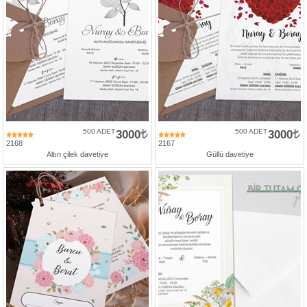
500 ADET
3000
500 ADET
3000
2168
2167
Altın çilek davetiye
Güllü davetiye