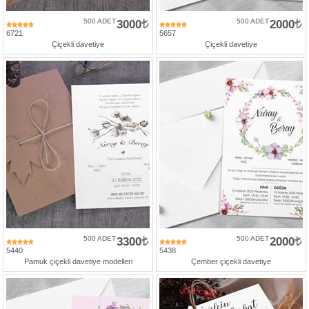
500 ADET
3000
500 ADET
2000
6721
5657
Çiçekli davetiye
Çiçekli davetiye
500 ADET
3300
500 ADET
2000
5440
5438
Pamuk çiçekli davetiye modelleri
Çember çiçekli davetiye