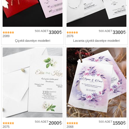
500 ADET
3300
500 ADET
3300
2089
2076
Çiçekli davetiye modelleri
Lavanta çiçekli davetiye modelleri
500 ADET
2000
500 ADET
1550
2075
2068