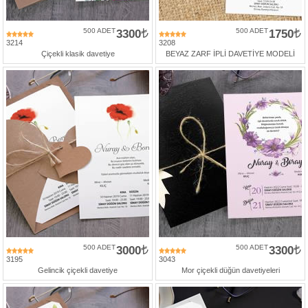
500 ADET
3300
500 ADET
1750
3214
3208
Çiçekli klasik davetiye
BEYAZ ZARF İPLİ DAVETİYE MODELİ
500 ADET
3000
500 ADET
3300
3195
3043
Gelincik çiçekli davetiye
Mor çiçekli düğün davetiyeleri