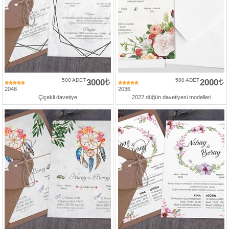
500 ADET
3000
500 ADET
2000
2048
2036
Çiçekli davetiye
2022 düğün davetiyesi modelleri