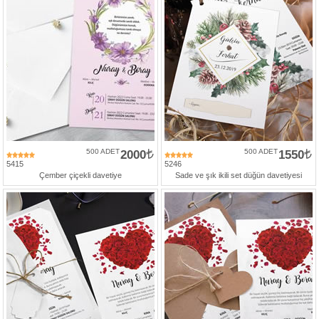
500 ADET
2000
500 ADET
1550
5415
5246
Çember çiçekli davetiye
Sade ve şık ikili set düğün davetiyesi