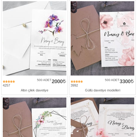
500 ADET
2000
500 ADET
3300
4257
3992
Altın çilek davetiye
Güllü davetiye modelleri