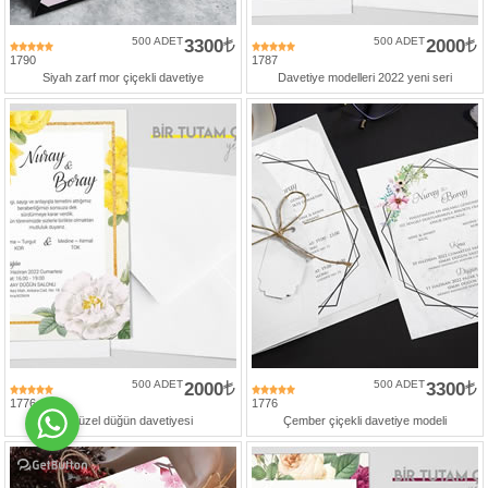
500 ADET
3300
500 ADET
2000
1790
1787
Siyah zarf mor çiçekli davetiye
Davetiye modelleri 2022 yeni seri
500 ADET
2000
500 ADET
3300
1776
1776
En güzel düğün davetiyesi
Çember çiçekli davetiye modeli