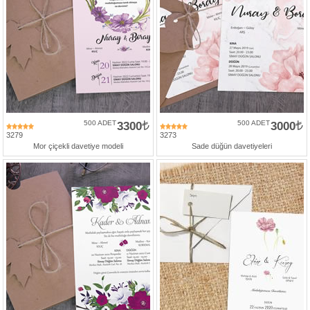
500 ADET
3300
500 ADET
3000
3279
3273
Mor çiçekli davetiye modeli
Sade düğün davetiyeleri