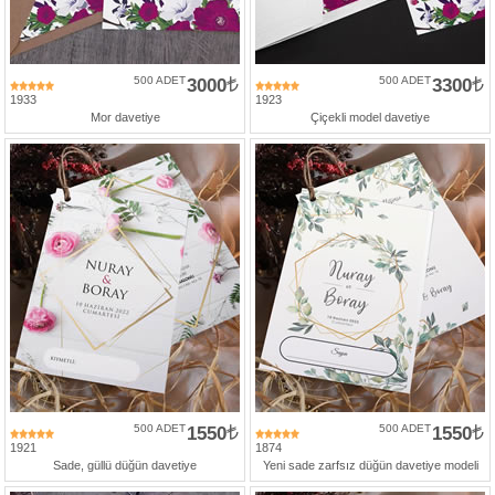
500 ADET
3000
500 ADET
3300
1933
1923
Mor davetiye
Çiçekli model davetiye
500 ADET
1550
500 ADET
1550
1921
1874
Sade, güllü düğün davetiye
Yeni sade zarfsız düğün davetiye modeli