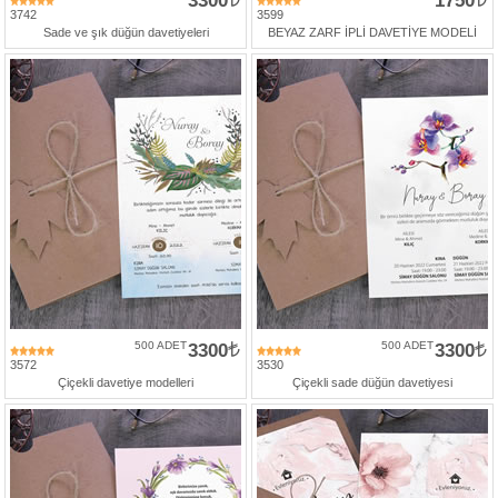
3300
1750
3742
3599
Sade ve şık düğün davetiyeleri
BEYAZ ZARF İPLİ DAVETİYE MODELİ
500 ADET
3300
500 ADET
3300
3572
3530
Çiçekli davetiye modelleri
Çiçekli sade düğün davetiyesi