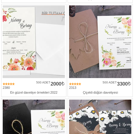
500 ADET
2000
500 ADET
3300
2380
2313
En güzel davetiye örnekleri 2022
Çiçekli düğün davetiyesi