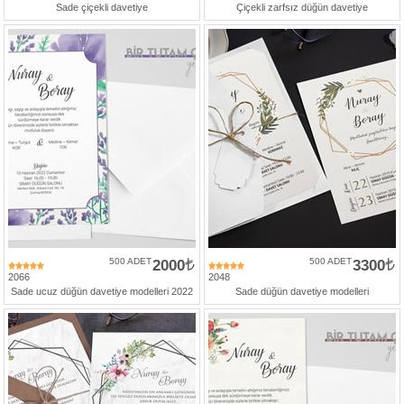
Sade çiçekli davetiye
Çiçekli zarfsız düğün davetiye
500 ADET
2000
500 ADET
3300
2066
2048
Sade ucuz düğün davetiye modelleri 2022
Sade düğün davetiye modelleri