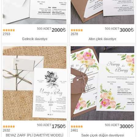
500 ADET
2000
500 ADET
3000
2763
2678
Gelincik davetiye
Altın çilek davetiye
500 ADET
1750
500 ADET
3000
2632
2461
BEYAZ ZARF İPLİ DAVETİYE MODELİ
Sade çiçek düğün davetiyesi