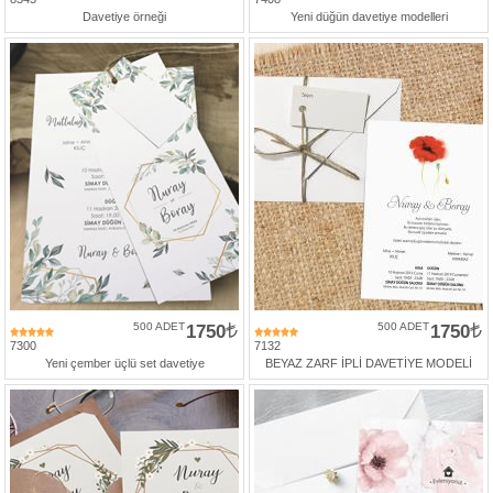
427
Davetiye örneği
Yeni düğün davetiye modelleri
46
29
500 ADET
1750
500 ADET
1750
7300
7132
Yeni çember üçlü set davetiye
BEYAZ ZARF İPLİ DAVETİYE MODELİ