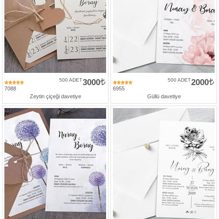
500 ADET
3000
500 ADET
2000
7088
6955
Zeytin çiçeği davetiye
Güllü davetiye