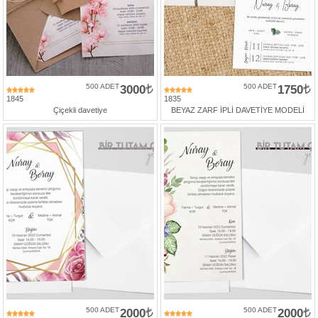
500 ADET
3000
500 ADET
1750
1845
1835
Çiçekli davetiye
BEYAZ ZARF İPLİ DAVETİYE MODELİ
500 ADET
2000
500 ADET
2000