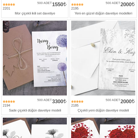
500 ADET
1550
500 ADET
2000
2201
2195
Mor çiçekli ikili set davetiye
Yeni en güzel düğün davetiye modelleri
500 ADET
3300
500 ADET
2000
2194
2185
Sade çiçekli düğün davetiye modeli
Çiçekli yeni düğün davetiye modeli