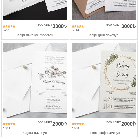
500 ADET
3300
500 ADET
3000
5229
5014
Kalpli davetiye modelleri
Kalpli güllü davetiye
500 ADET
2000
500 ADET
2000
4871
4738
Çiçekli davetiye
Limon çiçeği davetiye