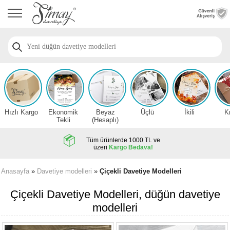
Anasayfa
Düğün
Davetiye
Modelleri
Nişan
Davetiye
Modelleri
Hızlı Kargo
Ekonomik
Beyaz
Üçlü
İkili
K
Sünnet
Tekli
(Hesaplı)
Davetiye
Modelleri
Tüm ürünlerde 1000 TL ve
üzeri
Kargo Bedava!
2026
Düğün
Anasayfa
»
Davetiye modelleri
»
Çiçekli Davetiye Modelleri
Davetiye
Örnekleri
Çiçekli Davetiye Modelleri, düğün davetiye
modelleri
Zarfsız,
Hesaplı