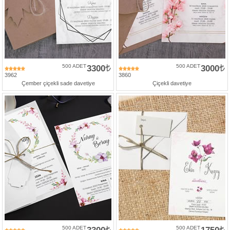
500 ADET
3300
500 ADET
3000
3962
3860
Çember çiçekli sade davetiye
Çiçekli davetiye
500 ADET
500 ADET