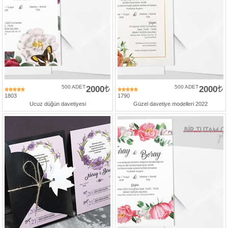
500 ADET
2000
500 ADET
2000
1803
1790
Ucuz düğün davetiyesi
Güzel davetiye modelleri 2022