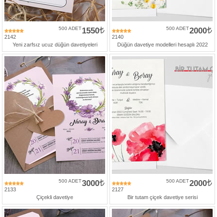
500 ADET
1550
500 ADET
2000
2142
2140
Yeni zarfsız ucuz düğün davetiyeleri
Düğün davetiye modelleri hesaplı 2022
500 ADET
3000
500 ADET
2000
2133
2127
Çiçekli davetiye
Bir tutam çiçek davetiye serisi