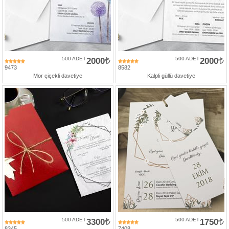
Numune
Talebi
(ücretsiz)
500 ADET
2000
500 ADET
2000
Gerçek
9473
8582
Müşteri
Mor çiçekli davetiye
Kalpli güllü davetiye
Yorumları
Yeni
Davetiye
Sözleri
Simay
Davetiye
-
Biz
kimiz?
İletişim
-
500 ADET
3300
500 ADET
1750
0533
8345
7408