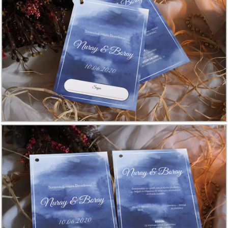
Davetiye
Modelleri
Karikatürlü
Davetiye
Modelleri
Sade
Düğün
Davetiye
Modelleri
Atatürk'lü
Davetiyeler
Papatyalı
Davetiye
Modelleri
Dini
Düğün
Davetiyeler
yeni