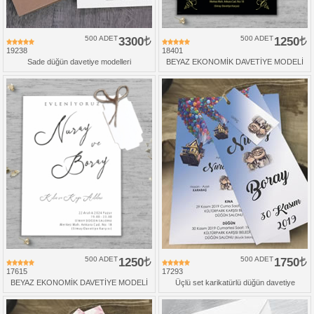
500 ADET
3300
500 ADET
1250
19238
18401
Sade düğün davetiye modelleri
BEYAZ EKONOMİK DAVETİYE MODELİ
500 ADET
1250
500 ADET
1750
17615
17293
BEYAZ EKONOMİK DAVETİYE MODELİ
Üçlü set karikatürlü düğün davetiye