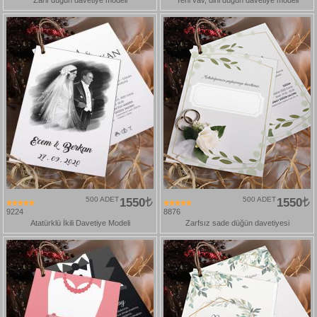
500 ADET
1550
500 ADET
1550
9224
8876
Atatürklü İkili Davetiye Modeli
Zarfsız sade düğün davetiyesi