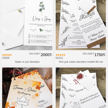
500 ADET
2000
500 ADET
1750
53928
52412
Sade ve şık davetiye
Yeni çok satan davetiye modeli 3lü set