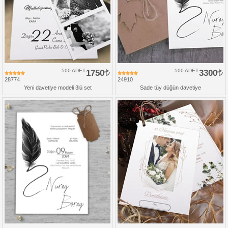
500 ADET
1750
500 ADET
3300
28774
24910
Yeni davetiye modeli 3lü set
Sade tüy düğün davetiye