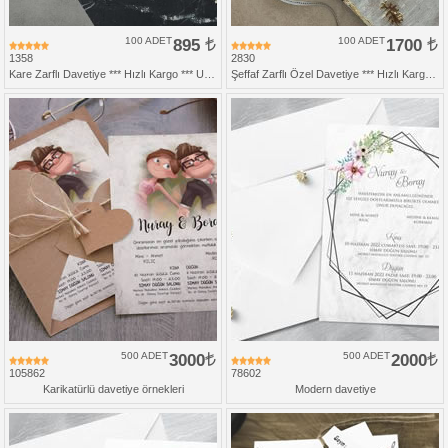
100 ADET
895
100 ADET
1700
1358
2830
Kare Zarflı Davetiye *** Hızlı Kargo *** Ucuz Fiyat
Şeffaf Zarflı Özel Davetiye *** Hızlı Kargo ***
500 ADET
3000
500 ADET
2000
105862
78602
Karikatürlü davetiye örnekleri
Modern davetiye