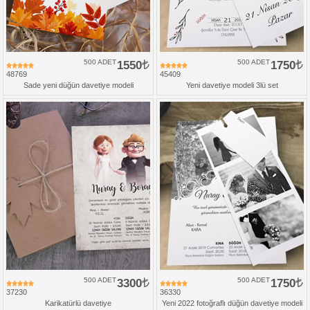
500 ADET
1550
500 ADET
1750
48769
45409
Sade yeni düğün davetiye modeli
Yeni davetiye modeli 3lü set
500 ADET
3300
500 ADET
1750
37230
36330
Karikatürlü davetiye
Yeni 2022 fotoğraflı düğün davetiye modeli