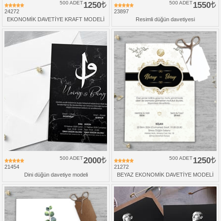
500 ADET
1250
500 ADET
1550
24272
23897
EKONOMİK DAVETİYE KRAFT MODELİ
Resimli düğün davetiyesi
500 ADET
2000
500 ADET
1250
21454
21272
Dini düğün davetiye modeli
BEYAZ EKONOMİK DAVETİYE MODELİ