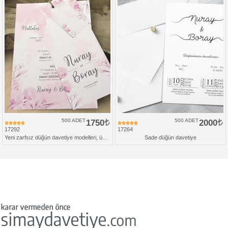
500 ADET
1750
500 ADET
2000
17292
17264
Yeni zarfsız düğün davetiye modelleri, üçlü set
Sade düğün davetiye