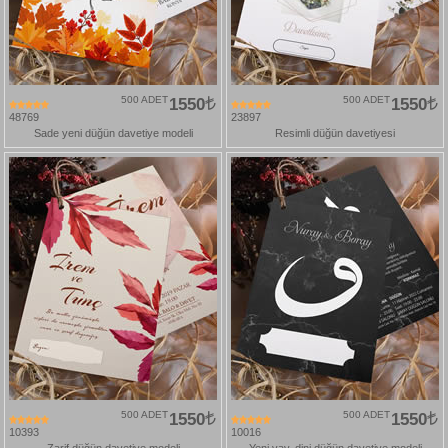
500 ADET
1550
500 ADET
1550
48769
23897
Sade yeni düğün davetiye modeli
Resimli düğün davetiyesi
500 ADET
1550
500 ADET
1550
10393
10016
Zarif düğün davetiye modeli
Yeni vav, dini düğün davetiye modeli