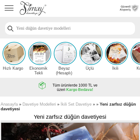
Anasayfa
Düğün
Davetiye
Modelleri
Nişan
Davetiye
Modelleri
Hızlı Kargo
Ekonomik
Beyaz
Üçlü
İkili
K
Sünnet
Tekli
(Hesaplı)
Davetiye
Modelleri
Tüm ürünlerde 1000 TL ve
üzeri
Kargo Bedava!
2026
Düğün
Anasayfa
»
Davetiye Modelleri
»
İkili Set Davetiye
» »
Yeni zarfsız düğün
davetiyesi
Davetiye
Örnekleri
Yeni zarfsız düğün davetiyesi
Zarfsız,
Hesaplı