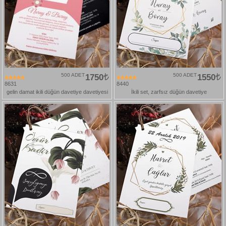
500 ADET
1750
500 ADET
1550
8631
8440
gelin damat ikili düğün davetiye davetiyesi
İkili set, zarfsız düğün davetiye