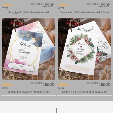
500 ADET
1550
500 ADET
1550
7877
6879
Yeni çiçekli düğün davetiye modeli
Yeni sade düğün davetiye modeli ikili set
500 ADET
1550
500 ADET
1550
5465
5247
Yeni düğün davetiye modeli ikili set
Sade ve şık ikili set düğün davetiyesi