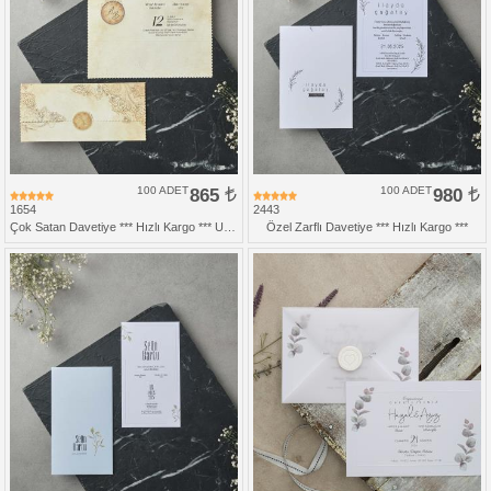
100 ADET
865
100 ADET
980
1654
2443
Çok Satan Davetiye *** Hızlı Kargo *** Ucuz Fiyat
Özel Zarflı Davetiye *** Hızlı Kargo ***