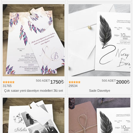
500 ADET
1750
500 ADET
2000
31765
29534
Çok satan yeni davetiye modelleri 3lü set
Sade Davetiye