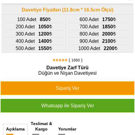
427
46
Davetiye Fiyatları (11.8cm * 16.5cm Ölçü)
29
100 Adet
850
600 Adet
1750
200 Adet
1050
700 Adet
1850
300 Adet
1200
800 Adet
2000
400 Adet
1400
900 Adet
2100
500 Adet
1550
1000 Adet
2200
(
)
1660
Davetiye Zarf Türü
Düğün ve Nişan Davetiyesi
Teslimat &
Açıklama
Kargo
Yorumlar