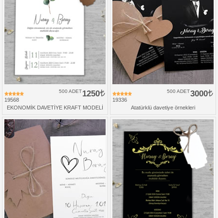
500 ADET
1250
500 ADET
3000
19568
19336
EKONOMİK DAVETİYE KRAFT MODELİ
Atatürklü davetiye örnekleri