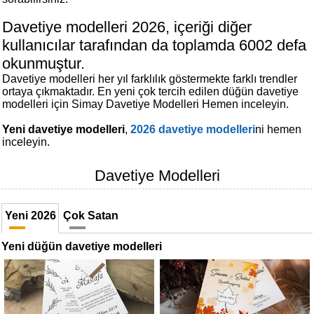
Davetiye
Modelleri
Davetiye modelleri 2026, içeriği diğer
kullanıcılar tarafından da toplamda 6002 defa
Karikatürlü
Davetiye
okunmuştur.
Modelleri
Davetiye modelleri her yıl farklılık göstermekte farklı trendler
ortaya çıkmaktadır. En yeni çok tercih edilen düğün davetiye
Sade
modelleri için Simay Davetiye Modelleri Hemen inceleyin.
Düğün
Davetiye
Yeni davetiye modelleri
,
2026 davetiye modelleri
ni hemen
Modelleri
inceleyin.
Atatürk'lü
Davetiye Modelleri
Davetiyeler
Yeni 2026
Çok Satan
Papatyalı
Davetiye
Modelleri
Yeni düğün davetiye modelleri
Dini
Düğün
Davetiyeler
yeni