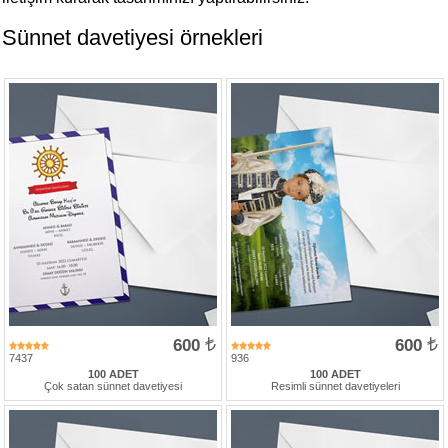
Davetiye
Modelleri
Sünnet davetiyesi örnekleri
Karikatürlü
Davetiye
Modelleri
Sade
Düğün
Davetiye
Modelleri
Atatürk'lü
Davetiyeler
Papatyalı
Davetiye
600
600
Modelleri
7437
936
100 ADET
100 ADET
Çok satan sünnet davetiyesi
Resimli sünnet davetiyeleri
Dini
Düğün
Davetiyeler
yeni