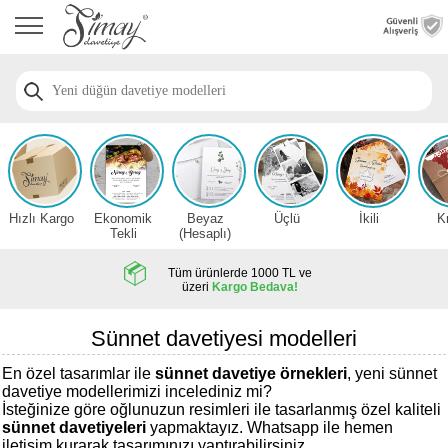
Anasayfa
Düğün
Davetiye
Modelleri
Nişan
Davetiye
Modelleri
Hızlı Kargo
Ekonomik
Beyaz
Üçlü
İkili
K
Sünnet
Tekli
(Hesaplı)
Davetiye
Modelleri
Tüm ürünlerde 1000 TL ve
üzeri
Kargo Bedava!
2026
Düğün
Sünnet davetiyesi modelleri
Davetiye
Örnekleri
En özel tasarımlar ile
sünnet davetiye örnekleri
, yeni sünnet
davetiye modellerimizi incelediniz mi?
İsteğinize göre oğlunuzun resimleri ile tasarlanmış özel kaliteli
Zarfsız,
sünnet davetiyeleri
yapmaktayız. Whatsapp ile hemen
Hesaplı
iletişim kurarak tasarımınızı yaptırabilirsiniz.