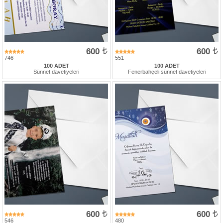
427
46
29
600
600
746
551
100 ADET
100 ADET
Sünnet davetiyeleri
Fenerbahçeli sünnet davetiyeleri
600
600
546
480