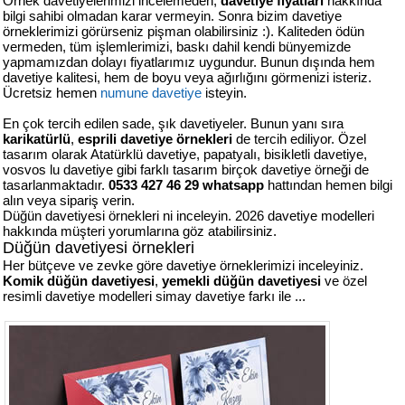
Örnek davetiyelerimizi incelemeden,
davetiye fiyatları
hakkında
427
bilgi sahibi olmadan karar vermeyin. Sonra bizim davetiye
46
örneklerimizi görürseniz pişman olabilirsiniz :). Kaliteden ödün
29
vermeden, tüm işlemlerimizi, baskı dahil kendi bünyemizde
yapmamızdan dolayı fiyatlarımız uygundur. Bunun dışında hem
davetiye kalitesi, hem de boyu veya ağırlığını görmenizi isteriz.
Ücretsiz hemen
numune davetiye
isteyin.
En çok tercih edilen sade, şık davetiyeler. Bunun yanı sıra
karikatürlü
,
esprili davetiye örnekleri
de tercih ediliyor. Özel
tasarım olarak Atatürklü davetiye, papatyalı, bisikletli davetiye,
vosvos lu davetiye gibi farklı tasarım birçok davetiye örneği de
tasarlanmaktadır.
0533 427 46 29 whatsapp
hattından hemen bilgi
alın veya sipariş verin.
Düğün davetiyesi örnekleri ni inceleyin. 2026 davetiye modelleri
hakkında müşteri yorumlarına göz atabilirsiniz.
Düğün davetiyesi örnekleri
Her bütçeve ve zevke göre davetiye örneklerimizi inceleyiniz.
Komik düğün davetiyesi
,
yemekli düğün davetiyesi
ve özel
resimli davetiye modelleri simay davetiye farkı ile ...