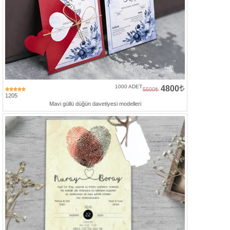
1000 ADET
4800
5500
1205
Mavi güllü düğün davetiyesi modelleri