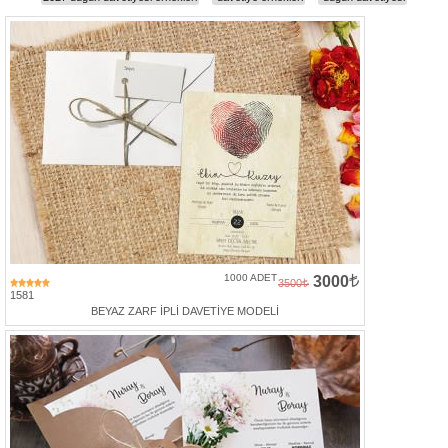
Davetiye
Modelleri
Karikatürlü
Davetiye
Modelleri
Sade
Düğün
Davetiye
Modelleri
Atatürk'lü
Davetiyeler
1000 ADET
3000
3500
1581
Papatyalı
BEYAZ ZARF İPLİ DAVETİYE MODELİ
Davetiye
Modelleri
Dini
Düğün
Davetiyeler
yeni