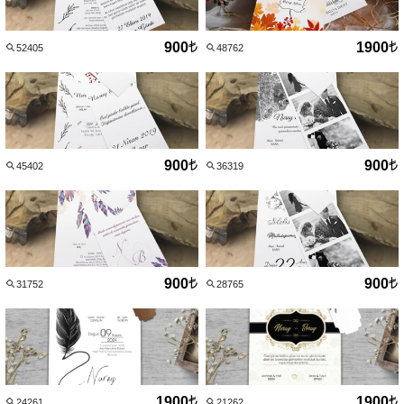
900
1900
52405
48762
900
900
45402
36319
900
900
31752
28765
1900
1900
24261
21262