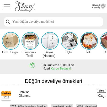
Anasayfa
Düğün
Davetiye
Modelleri
Nişan
Davetiye
Modelleri
Hızlı Kargo
Ekonomik
Beyaz
Üçlü
İkili
K
Sünnet
Tekli
(Hesaplı)
Davetiye
Modelleri
Tüm ürünlerde 1000 TL ve
üzeri
Kargo Bedava!
2026
Düğün
Düğün davetiye örnekleri
Davetiye
Örnekleri
28212
Haziran
Okunma
2026
Zarfsız,
Hesaplı
2027 düğün davetiyesi örnekleri
davetiye örnekleri
düğün davetiyesi