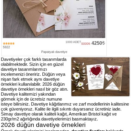
Numune
Talebi
(ücretsiz)
Gerçek
Müşteri
1000 ADET
4250
5000
Yorumları
5922
Papatyalı davetiye
Davetiyeler çok farklı tasarımlarda
Yeni
olabilmektedir. Sizin için en güzel
Davetiye
davetiye tasarımlarımızı
Sözleri
incelemenizi öneririz. Düğün veya
nişan fark etmek aynı davetiye
Simay
örnekleri kullanılabilir. 2026 düğün
Davetiye
davetiye örnekleri nasıl bir göz atın.
-
Davetiye kalitemizi yakından
Biz
görmek için de ücretsiz numune
isteye bilirsiniz. Davetiye kâğıtlarımız ve zarf modellerinin kalitesine
kimiz?
çok güveniyoruz. Kalite ile ilgili sıkıntı duyarsanız ücretiniz iade.
Simay davetiye olarak kaliteli kağıt, Amerikan Bristol kağıt ve
İletişim
230gr/m2 ağırlığında davetiyelerimizi basmaktayız.
-
2026 düğün davetiye örnekleri
0533