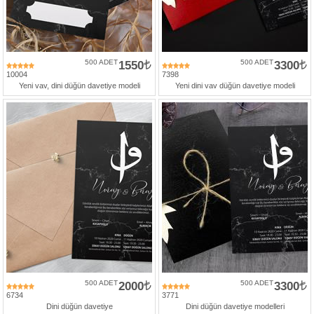
Numune
Talebi
(ücretsiz)
500 ADET
1550
500 ADET
3300
10004
7398
Gerçek
Yeni vav, dini düğün davetiye modeli
Yeni dini vav düğün davetiye modeli
Müşteri
Yorumları
Yeni
Davetiye
Sözleri
Simay
Davetiye
-
Biz
kimiz?
İletişim
500 ADET
2000
500 ADET
3300
-
6734
3771
0533
Dini düğün davetiye
Dini düğün davetiye modelleri