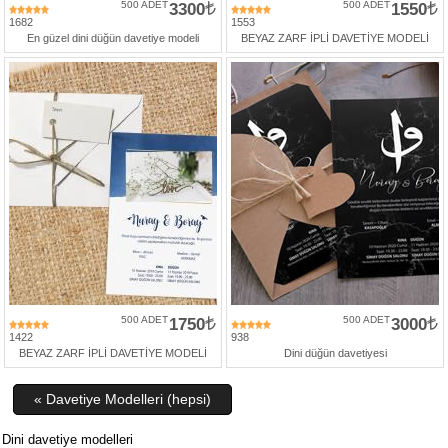
500 ADET
3300
500 ADET
1550
1682
1553
En güzel dini düğün davetiye modeli
BEYAZ ZARF İPLİ DAVETİYE MODELİ
500 ADET
1750
500 ADET
3000
1422
938
BEYAZ ZARF İPLİ DAVETİYE MODELİ
Dini düğün davetiyesi
« Davetiye Modelleri (hepsi)
Dini davetiye modelleri