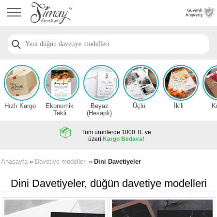
Anasayfa
Düğün
Davetiye
Modelleri
Nişan
Davetiye
Modelleri
Hızlı Kargo
Ekonomik
Beyaz
Üçlü
İkili
K
Sünnet
Tekli
(Hesaplı)
Davetiye
Modelleri
Tüm ürünlerde 1000 TL ve
üzeri
Kargo Bedava!
2026
Düğün
Anasayfa
»
Davetiye modelleri
»
Dini Davetiyeler
Davetiye
Örnekleri
Dini Davetiyeler, düğün davetiye modelleri
Zarfsız,
Hesaplı