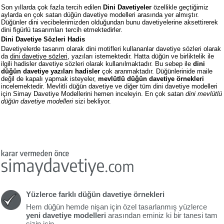
Son yıllarda çok fazla tercih edilen
Dini Davetiyeler
özellikle geçtiğimiz
aylarda en çok satan düğün davetiye modelleri arasında yer almıştır.
Düğünler dini vecibelerimizden olduğundan bunu davetiyelerine aksettirerek
dini figürlü tasarımları tercih etmektedirler.
Dini Davetiye Sözleri Hadis
Davetiyelerde tasarım olarak dini motifleri kullananlar davetiye sözleri olarak
da
dini davetiye sözleri
, yazıları istemektedir. Hatta düğün ve birliktelik ile
ilgili hadisler davetiye sözleri olarak kullanılmaktadır. Bu sebep ile
dini
düğün davetiye yazıları hadisler
çok aranmaktadır. Düğünlerinide maile
değil de kapalı yapmak isteyeler,
mevlütlü düğün davetiye örnekleri
incelemektedir. Mevlitli düğün davetiye ve diğer tüm dini davetiye modelleri
için Simay Davetiye Modellerini hemen inceleyin. En çok satan
dini mevlütlü
düğün davetiye modelleri
sizi bekliyor.
Yüzlerce farklı düğün davetiye örnekleri
Hem düğün hemde nişan için özel tasarlanmış yüzlerce
yeni davetiye modelleri
arasından eminiz ki bir tanesi tam
sizin için.