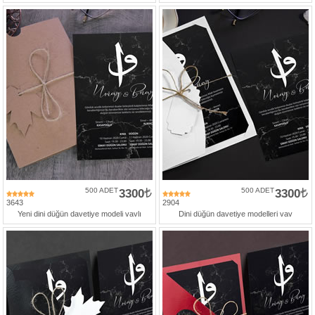
427
46
29
500 ADET
3300
500 ADET
3300
3643
2904
Yeni dini düğün davetiye modeli vavlı
Dini düğün davetiye modelleri vav