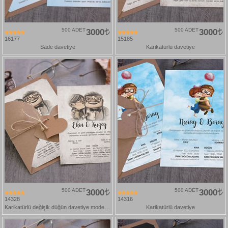
500 ADET
3000
500 ADET
3000
16177
15185
Sade davetiye
Karikatürlü davetiye
500 ADET
3000
500 ADET
3000
14328
14316
Karikatürlü değişik düğün davetiye modelleri
Karikatürlü davetiye