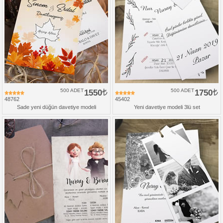
500 ADET
1550
500 ADET
1750
48762
45402
Sade yeni düğün davetiye modeli
Yeni davetiye modeli 3lü set