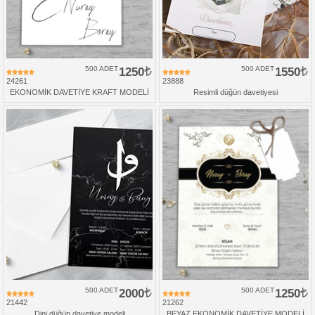
500 ADET
1250
500 ADET
1550
24261
23888
EKONOMİK DAVETİYE KRAFT MODELİ
Resimli düğün davetiyesi
500 ADET
2000
500 ADET
1250
21442
21262
Dini düğün davetiye modeli
BEYAZ EKONOMİK DAVETİYE MODELİ