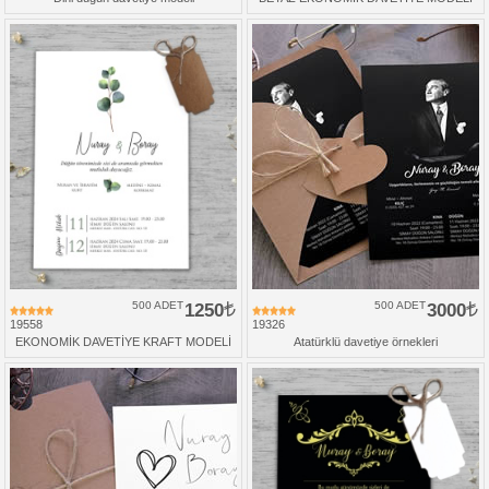
500 ADET
1250
500 ADET
3000
19558
19326
EKONOMİK DAVETİYE KRAFT MODELİ
Atatürklü davetiye örnekleri