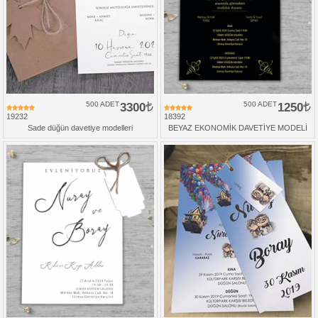
500 ADET
3300
500 ADET
1250
19232
18392
Sade düğün davetiye modelleri
BEYAZ EKONOMİK DAVETİYE MODELİ