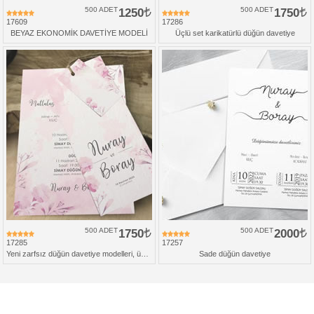
500 ADET
1250
500 ADET
1750
17609
17286
BEYAZ EKONOMİK DAVETİYE MODELİ
Üçlü set karikatürlü düğün davetiye
500 ADET
1750
500 ADET
2000
17285
17257
Yeni zarfsız düğün davetiye modelleri, üçlü set
Sade düğün davetiye