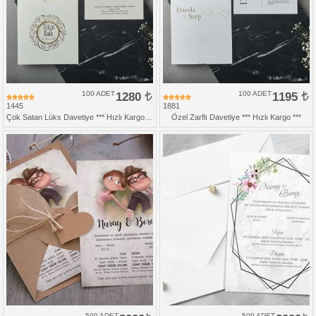
100 ADET
1280
100 ADET
1195
1445
1881
Çok Satan Lüks Davetiye *** Hızlı Kargo ***
Özel Zarflı Davetiye *** Hızlı Kargo ***
500 ADET
500 ADET