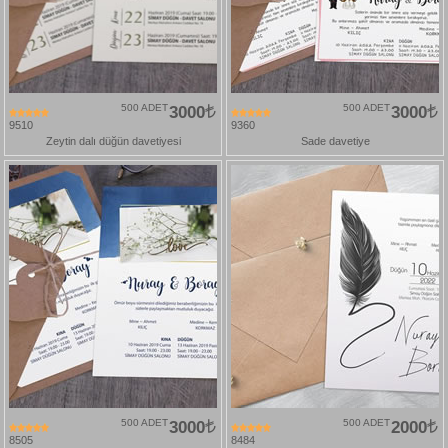
500 ADET
3000
500 ADET
3000
9510
9360
Zeytin dalı düğün davetiyesi
Sade davetiye
500 ADET
3000
500 ADET
2000
8505
8484