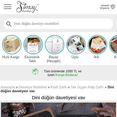
Anasayfa
Düğün
Davetiye
Modelleri
Nişan
Davetiye
Modelleri
Hızlı Kargo
Ekonomik
Beyaz
Üçlü
İkili
K
Sünnet
Tekli
(Hesaplı)
Davetiye
Modelleri
Tüm ürünlerde 1000 TL ve
üzeri
Kargo Bedava!
2026
Düğün
Anasayfa
»
Davetiye Modelleri
»
Kraft Zarflı
»
Tek Üçgen Kalp Zarflı
»
Dini
düğün davetiyesi vav
Davetiye
Örnekleri
Dini düğün davetiyesi vav
Zarfsız,
Hesaplı