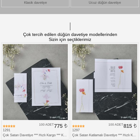
Klasik davetiye
Ucuz düğün davetiye
Çok tercih edilen düğün davetiye modellerinden
Sizin için seçtiklerimiz
100 ADET
775
100 ADET
815
1291
1297
Çok Satan Davetiye *** Hızlı Kargo *** Katlamalı Davetiye
Çok Satan Katlamalı Davetiye *** Hızlı Kargo *** Ucuz Fiyat