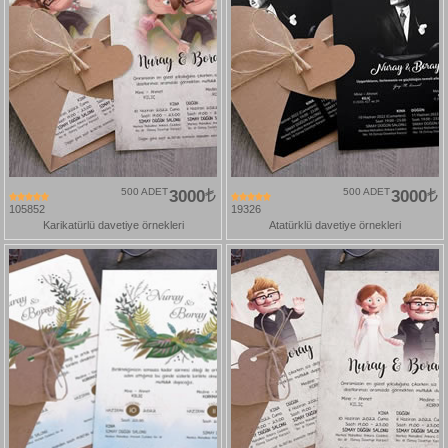
500 ADET
3000
500 ADET
3000
105852
19326
Karikatürlü davetiye örnekleri
Atatürklü davetiye örnekleri