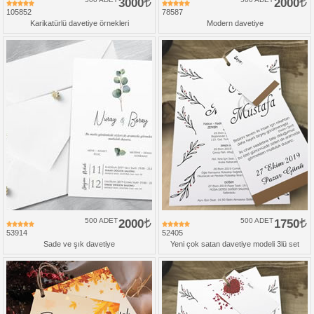
3000
2000
105852
78587
Karikatürlü davetiye örnekleri
Modern davetiye
500 ADET
2000
500 ADET
1750
53914
52405
Sade ve şık davetiye
Yeni çok satan davetiye modeli 3lü set