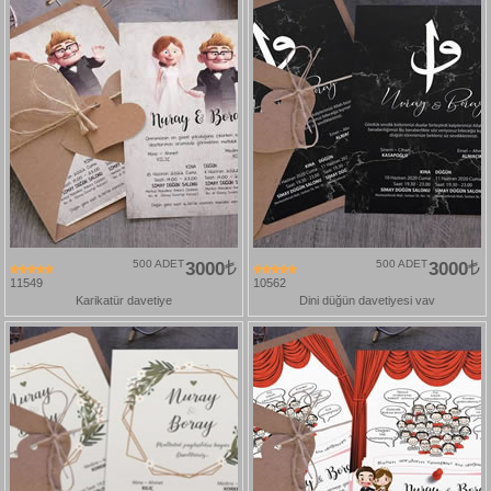
500 ADET
3000
500 ADET
3000
11549
10562
Karikatür davetiye
Dini düğün davetiyesi vav