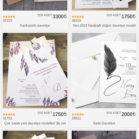
500 ADET
3300
500 ADET
1750
37223
36319
Karikatürlü davetiye
Yeni 2022 fotoğraflı düğün davetiye modeli
500 ADET
1750
500 ADET
2000
31752
29521
Çok satan yeni davetiye modelleri 3lü set
Sade Davetiye