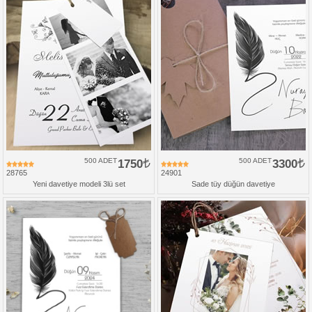
500 ADET
1750
500 ADET
3300
28765
24901
Yeni davetiye modeli 3lü set
Sade tüy düğün davetiye