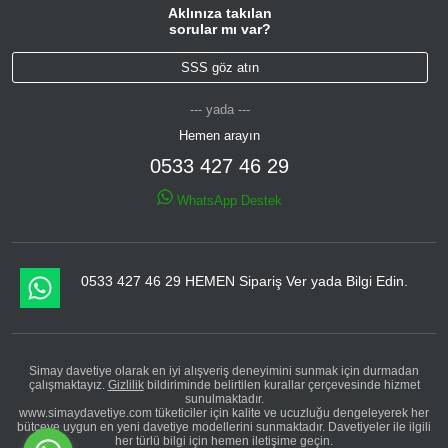
Aklınıza takılan
sorular mı var?
SSS göz atın
--- yada ---
Hemen arayın
0533 427 46 29
WhatsApp Destek
0533 427 46 29 HEMEN Sipariş Ver yada Bilgi Edin.
Simay davetiye olarak en iyi alışveriş deneyimini sunmak için durmadan
çalışmaktayız.
Gizlilik
bildiriminde belirtilen kurallar çerçevesinde hizmet
sunulmaktadır.
www.simaydavetiye.com tüketiciler için kalite ve ucuzluğu dengeleyerek her
bütçeye uygun en yeni davetiye modellerini sunmaktadır. Davetiyeler ile ilgili
her türlü bilgi için hemen iletişime geçin.