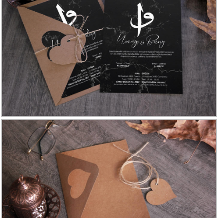
Davetiye
Modelleri
Karikatürlü
Davetiye
Modelleri
Sade
Düğün
Davetiye
Modelleri
Atatürk'lü
Davetiyeler
Papatyalı
Davetiye
Modelleri
Dini
Düğün
Davetiyeler
yeni