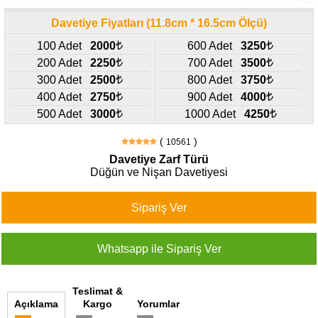
427
46
Davetiye Fiyatları (11.8cm * 16.5cm Ölçü)
29
100 Adet
2000
600 Adet
3250
200 Adet
2250
700 Adet
3500
300 Adet
2500
800 Adet
3750
400 Adet
2750
900 Adet
4000
500 Adet
3000
1000 Adet
4250
(
)
10561
Davetiye Zarf Türü
Düğün ve Nişan Davetiyesi
Teslimat &
Açıklama
Kargo
Yorumlar