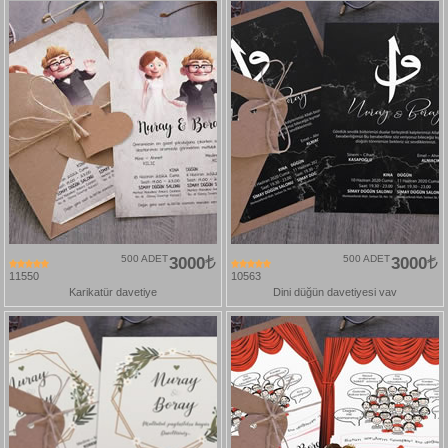
500 ADET
3000
500 ADET
3000
11550
10563
Karikatür davetiye
Dini düğün davetiyesi vav