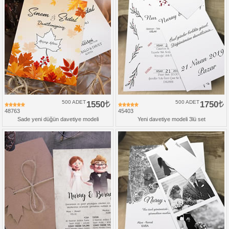
500 ADET
1550
500 ADET
1750
48763
45403
Sade yeni düğün davetiye modeli
Yeni davetiye modeli 3lü set