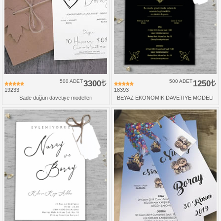
500 ADET
3300
500 ADET
1250
19233
18393
Sade düğün davetiye modelleri
BEYAZ EKONOMİK DAVETİYE MODELİ