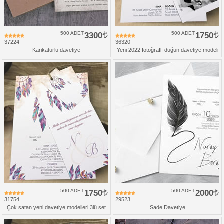
500 ADET
3300
500 ADET
1750
37224
36320
Karikatürlü davetiye
Yeni 2022 fotoğraflı düğün davetiye modeli
500 ADET
1750
500 ADET
2000
31754
29523
Çok satan yeni davetiye modelleri 3lü set
Sade Davetiye