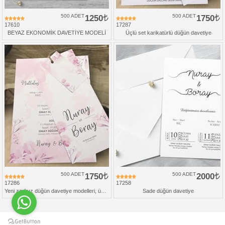
500 ADET
1250
500 ADET
1750
17610
17287
BEYAZ EKONOMİK DAVETİYE MODELİ
Üçlü set karikatürlü düğün davetiye
500 ADET
1750
500 ADET
2000
17286
17258
Yeni zarfsız düğün davetiye modelleri, üçlü set
Sade düğün davetiye