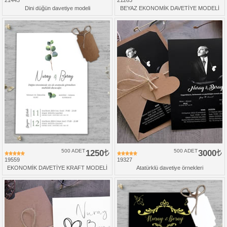
Dini düğün davetiye modeli
BEYAZ EKONOMİK DAVETİYE MODELİ
500 ADET
1250
500 ADET
3000
19559
19327
EKONOMİK DAVETİYE KRAFT MODELİ
Atatürklü davetiye örnekleri