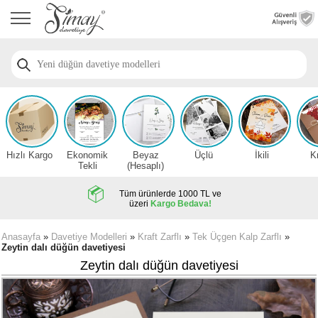
Anasayfa
Düğün
Davetiye
Modelleri
Nişan
Davetiye
Modelleri
Hızlı Kargo
Ekonomik
Beyaz
Üçlü
İkili
K
Sünnet
Tekli
(Hesaplı)
Davetiye
Modelleri
Tüm ürünlerde 1000 TL ve
üzeri
Kargo Bedava!
2026
Düğün
Anasayfa
»
Davetiye Modelleri
»
Kraft Zarflı
»
Tek Üçgen Kalp Zarflı
»
Zeytin dalı düğün davetiyesi
Davetiye
Örnekleri
Zeytin dalı düğün davetiyesi
Zarfsız,
Hesaplı