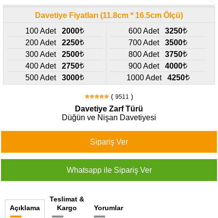
427
46
Davetiye Fiyatları (11.8cm * 16.5cm Ölçü)
29
100 Adet
2000
600 Adet
3250
200 Adet
2250
700 Adet
3500
300 Adet
2500
800 Adet
3750
400 Adet
2750
900 Adet
4000
500 Adet
3000
1000 Adet
4250
(
)
9511
Davetiye Zarf Türü
Düğün ve Nişan Davetiyesi
Teslimat &
Açıklama
Kargo
Yorumlar