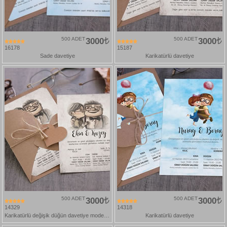
500 ADET
3000
500 ADET
3000
16178
15187
Sade davetiye
Karikatürlü davetiye
500 ADET
3000
500 ADET
3000
14329
14318
Karikatürlü değişik düğün davetiye modelleri
Karikatürlü davetiye