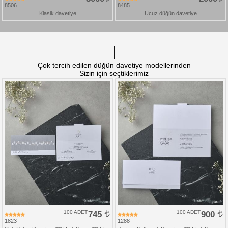
8506
8485
Klasik davetiye
Ucuz düğün davetiye
Çok tercih edilen düğün davetiye modellerinden
Sizin için seçtiklerimiz
100 ADET
745
100 ADET
900
1823
1288