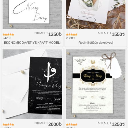
500 ADET
1250
500 ADET
1550
24262
23889
EKONOMİK DAVETİYE KRAFT MODELİ
Resimli düğün davetiyesi
500 ADET
2000
500 ADET
1250
21443
21263