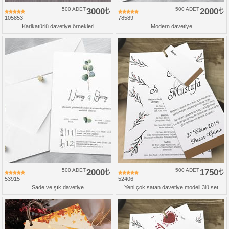
500 ADET
3000
500 ADET
2000
105853
78589
Karikatürlü davetiye örnekleri
Modern davetiye
500 ADET
2000
500 ADET
1750
53915
52406
Sade ve şık davetiye
Yeni çok satan davetiye modeli 3lü set