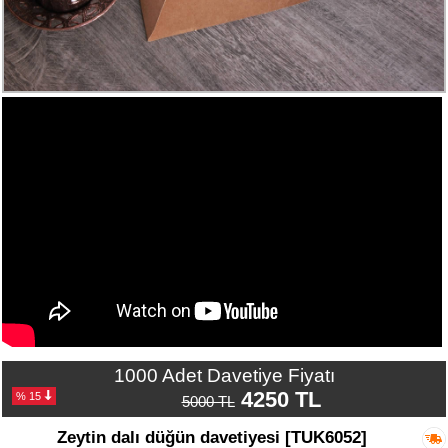
Numune
Talebi
(ücretsiz)
Gerçek
Müşteri
Yorumları
Yeni
Davetiye
Sözleri
Simay
Davetiye
-
Biz
kimiz?
1000 Adet Davetiye Fiyatı
4250 TL
% 15
İletişim
5000 TL
-
Zeytin dalı düğün davetiyesi [TUK6052]
0533