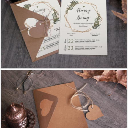
Davetiye
Modelleri
Karikatürlü
Davetiye
Modelleri
Sade
Düğün
Davetiye
Modelleri
Atatürk'lü
Davetiyeler
Papatyalı
Davetiye
Modelleri
Dini
Düğün
Davetiyeler
yeni