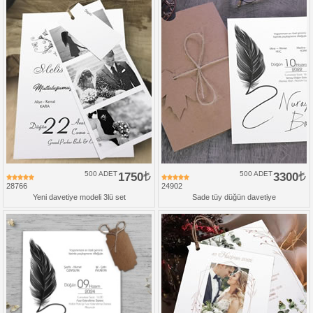
500 ADET
1750
500 ADET
3300
28766
24902
Yeni davetiye modeli 3lü set
Sade tüy düğün davetiye