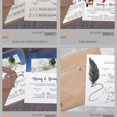
500 ADET
3000
500 ADET
3000
9512
9361
Zeytin dalı düğün davetiyesi
Sade davetiye
500 ADET
3000
500 ADET
2000