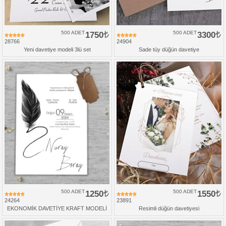
500 ADET
1750
500 ADET
3300
28766
24904
Yeni davetiye modeli 3lü set
Sade tüy düğün davetiye
500 ADET
1250
500 ADET
1550
24264
23891
EKONOMİK DAVETİYE KRAFT MODELİ
Resimli düğün davetiyesi