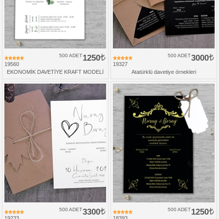
500 ADET
1250
500 ADET
3000
19560
19327
EKONOMİK DAVETİYE KRAFT MODELİ
Atatürklü davetiye örnekleri
500 ADET
3300
500 ADET
1250
19233
18393