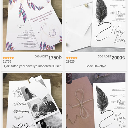
500 ADET
1750
500 ADET
2000
31755
29525
Çok satan yeni davetiye modelleri 3lü set
Sade Davetiye