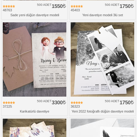
500 ADET
1550
500 ADET
1750
48763
45403
Sade yeni düğün davetiye modeli
Yeni davetiye modeli 3lü set
500 ADET
3300
500 ADET
1750
37225
36323
Karikatürlü davetiye
Yeni 2022 fotoğraflı düğün davetiye modeli