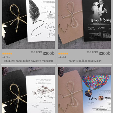
500 ADET
3300
500 ADET
3300
11761
11163
En güzel sade düğün davetiye modelleri
Atatürklü düğün davetiyeleri