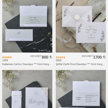
100 ADET
800
100 ADET
1700
1359
2828
Katlamalı Zarfsız Davetiye *** Hızlı Kargo *** Ucuz Fiyat
Şeffaf Zarflı Özel Davetiye *** Hızlı Kargo ***