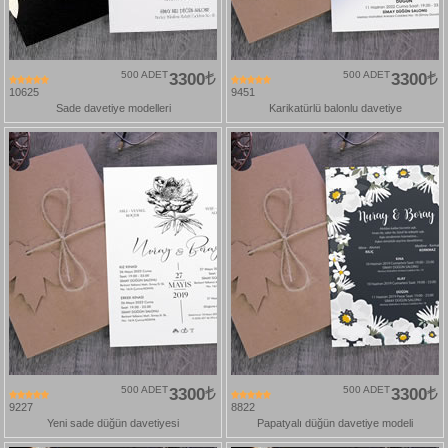
500 ADET
3300
500 ADET
3300
10625
9451
Sade davetiye modelleri
Karikatürlü balonlu davetiye
500 ADET
3300
500 ADET
3300
9227
8822
Yeni sade düğün davetiyesi
Papatyalı düğün davetiye modeli