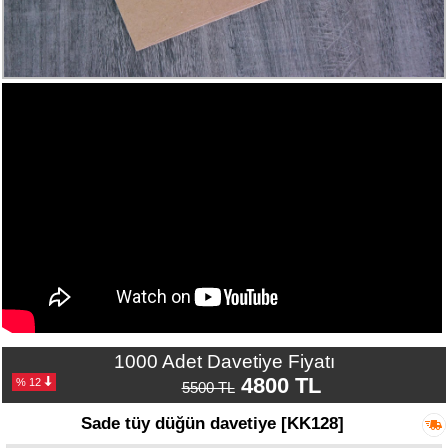
Numune
Talebi
(ücretsiz)
Gerçek
Müşteri
Yorumları
Yeni
Davetiye
Sözleri
Simay
Davetiye
-
Biz
kimiz?
1000 Adet Davetiye Fiyatı
4800 TL
% 12
5500 TL
İletişim
-
Sade tüy düğün davetiye [KK128]
0533