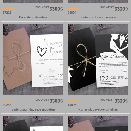
500 ADET
3300
500 ADET
3300
37225
24904
Karikatürlü davetiye
Sade tüy düğün davetiye
500 ADET
3300
500 ADET
3300
19233
13908
Sade düğün davetiye modelleri
Romantik davetiye örnekleri