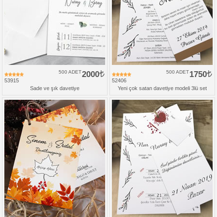
500 ADET
2000
500 ADET
1750
53915
52406
Sade ve şık davetiye
Yeni çok satan davetiye modeli 3lü set