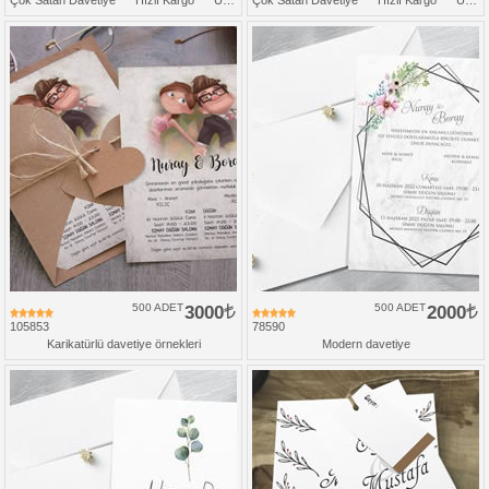
500 ADET
3000
500 ADET
2000
105853
78590
Karikatürlü davetiye örnekleri
Modern davetiye