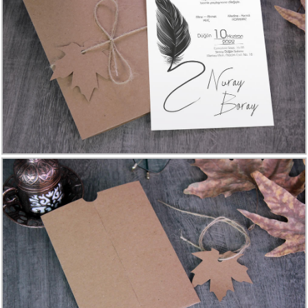
Davetiye
Modelleri
Karikatürlü
Davetiye
Modelleri
Sade
Düğün
Davetiye
Modelleri
Atatürk'lü
Davetiyeler
Papatyalı
Davetiye
Modelleri
Dini
Düğün
Davetiyeler
yeni