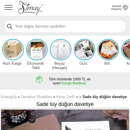
Anasayfa
Düğün
Davetiye
Modelleri
Nişan
Davetiye
Modelleri
Hızlı Kargo
Ekonomik
Beyaz
Üçlü
İkili
K
Sünnet
Tekli
(Hesaplı)
Davetiye
Modelleri
Tüm ürünlerde 1000 TL ve
üzeri
Kargo Bedava!
2026
Düğün
Anasayfa
»
Davetiye Modelleri
»
Kese Zarflı
» »
Sade tüy düğün davetiye
Davetiye
Sade tüy düğün davetiye
Örnekleri
Zarfsız,
Hesaplı