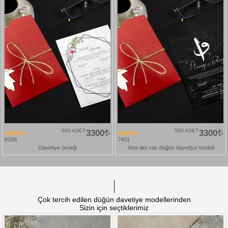
500 ADET
3300
500 ADET
3300
8338
7401
Davetiye örneği
Yeni dini vav düğün davetiye modeli
Çok tercih edilen düğün davetiye modellerinden
Sizin için seçtiklerimiz