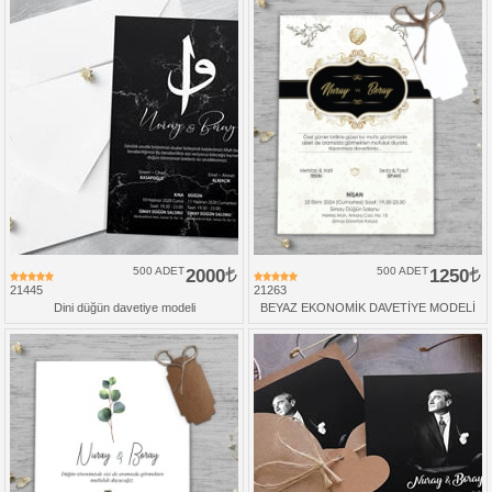
500 ADET
2000
500 ADET
1250
21445
21263
Dini düğün davetiye modeli
BEYAZ EKONOMİK DAVETİYE MODELİ