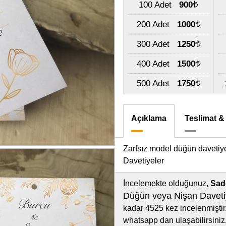
100 Adet
900
200 Adet
1000
300 Adet
1250
400 Adet
1500
500 Adet
1750
Açıklama
Teslimat &
Zarfsız model düğün davetiye
Davetiyeler
İncelemekte olduğunuz,
Sad
Düğün veya Nişan Daveti
kadar 4525 kez incelenmiştir.
whatsapp dan ulaşabilirsiniz