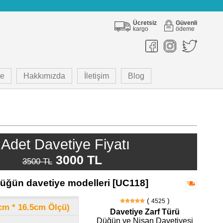
Ücretsiz
Güvenli
kargo
ödeme
e
Hakkımızda
İletişim
Blog
Adet Davetiye Fiyatı
3000 TL
3500 TL
düğün davetiye modelleri [UC118]
(
)
4525
8cm * 16.5cm Ölçü)
Davetiye Zarf Türü
Düğün ve Nişan Davetiyesi