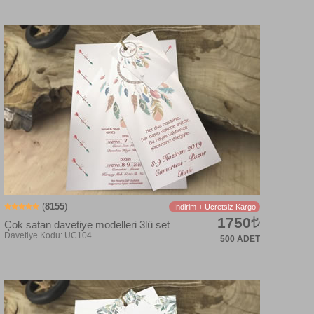
Davetiye Kodu: UC107
(
8155
)
İndirim + Ücretsiz Kargo
1750
Çok satan davetiye modelleri 3lü set
500 ADET