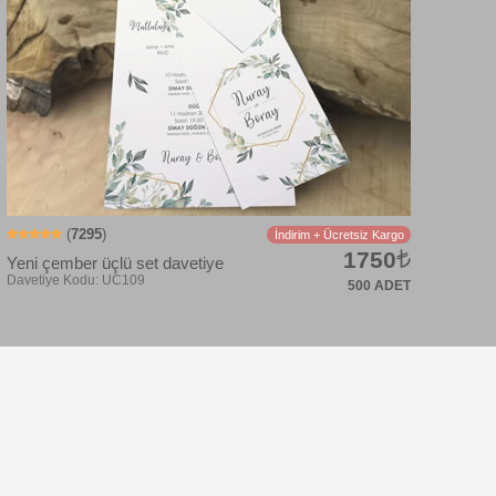
Davetiye Kodu: UC104
(
7295
)
İndirim + Ücretsiz Kargo
1750
Yeni çember üçlü set davetiye
500 ADET