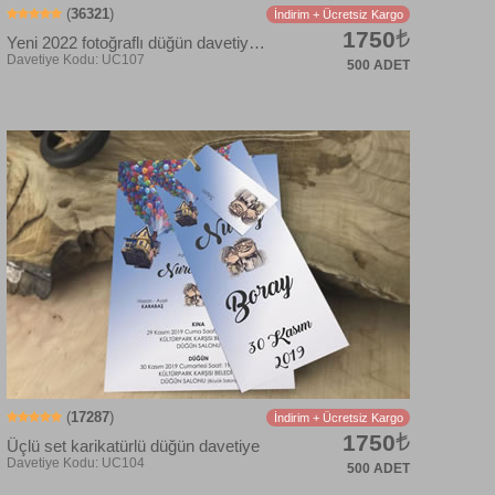
(
36321
)
İndirim + Ücretsiz Kargo
1750
Yeni 2022 fotoğraflı düğün davetiye modeli
500 ADET
(
17287
)
İndirim + Ücretsiz Kargo
1750
Üçlü set karikatürlü düğün davetiye
500 ADET