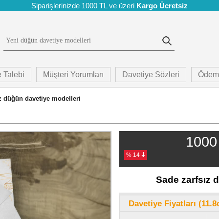
Siparişlerinizde 1000 TL ve üzeri
Kargo Ücretsiz
 Talebi
Müşteri Yorumları
Davetiye Sözleri
Ödem
z düğün davetiye modelleri
1000 
% 14
Sade zarfsız 
Davetiye Fiyatları (11.