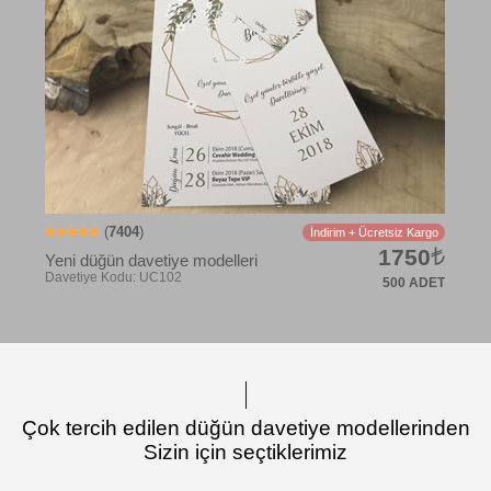
Davetiye Kodu: UC107
(
7404
)
İndirim + Ücretsiz Kargo
1750
Yeni düğün davetiye modelleri
500 ADET
Çok tercih edilen düğün davetiye modellerinden
Sizin için seçtiklerimiz