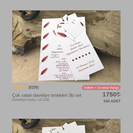
Davetiye Kodu: UC105
(
8195
)
İndirim + Ücretsiz Kargo
1750
Çok satan davetiye örnekleri 3lü set
500 ADET