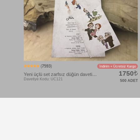
Davetiye Kodu: UC101
(
7593
)
İndirim + Ücretsiz Kargo
1750
Yeni üçlü set zarfsız düğün davetiye modeli
500 ADET