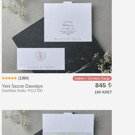
Davetiye Kodu: UC104
(
1364
)
İndirim + Ücretsiz Kargo
845
Yeni Sezon Davetiye
100 ADET