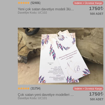
(
52406
)
İndirim + Ücretsiz Kargo
1750
Yeni çok satan davetiye modeli 3lü set
500 ADET
(
31754
)
İndirim + Ücretsiz Kargo
1750
Çok satan yeni davetiye modelleri 3lü set
500 ADET