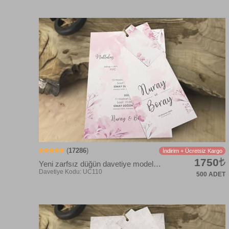
Davetiye Kodu: UC102
(
17286
)
İndirim + Ücretsiz Kargo
1750
Yeni zarfsız düğün davetiye modelleri, üçlü set
500 ADET