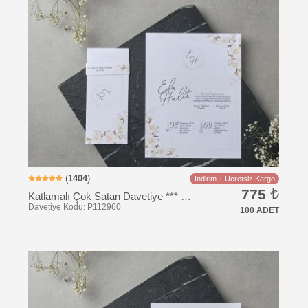
Davetiye Kodu: UC106
(
1404
)
İndirim + Ücretsiz Kargo
775
Katlamalı Çok Satan Davetiye *** Hızlı Kargo *** Ucuz Fiyat
100 ADET