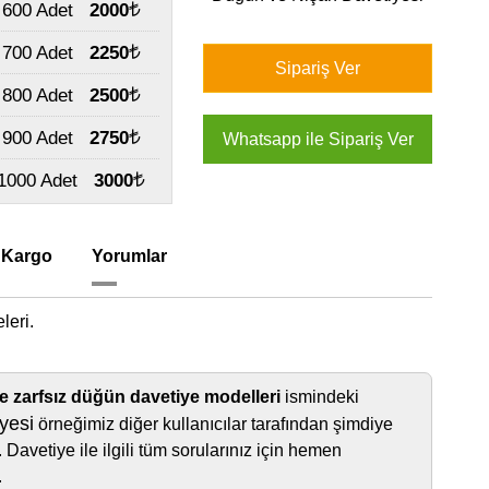
600 Adet
2000
700 Adet
2250
800 Adet
2500
900 Adet
2750
1000 Adet
3000
 Kargo
Yorumlar
leri.
e zarfsız düğün davetiye modelleri
ismindeki
yesi
örneğimiz diğer kullanıcılar tarafından şimdiye
 Davetiye ile ilgili tüm sorularınız için hemen
.