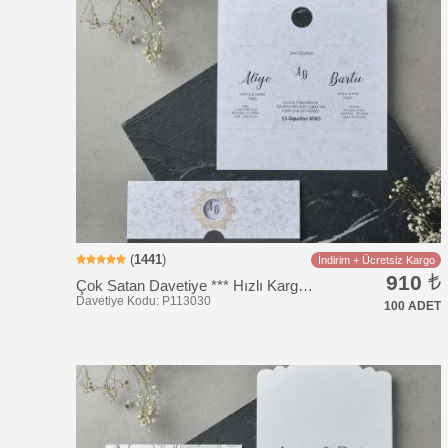
Davetiye Kodu: UC110
(
1441
)
İndirim + Ücretsiz Kargo
910
Çok Satan Davetiye *** Hızlı Kargo *** Ucuz Fiyat
100 ADET