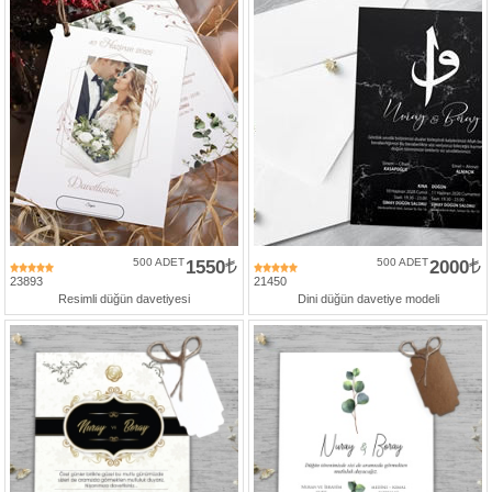
500 ADET
1550
500 ADET
2000
23893
21450
Resimli düğün davetiyesi
Dini düğün davetiye modeli