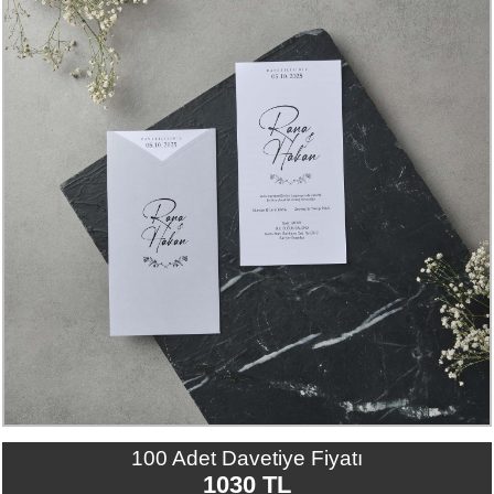
Numune
Talebi
(ücretsiz)
Gerçek
Müşteri
Yorumları
Yeni
Davetiye
Sözleri
Simay
Davetiye
-
Biz
kimiz?
İletişim
100 Adet Davetiye Fiyatı
-
1030 TL
0533