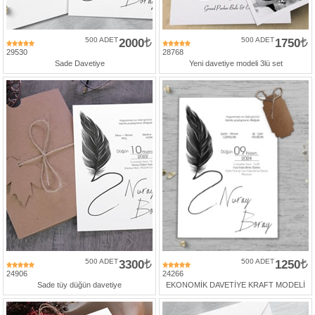
500 ADET
2000
500 ADET
1750
29530
28768
Sade Davetiye
Yeni davetiye modeli 3lü set
500 ADET
3300
500 ADET
1250
24906
24266
Sade tüy düğün davetiye
EKONOMİK DAVETİYE KRAFT MODELİ