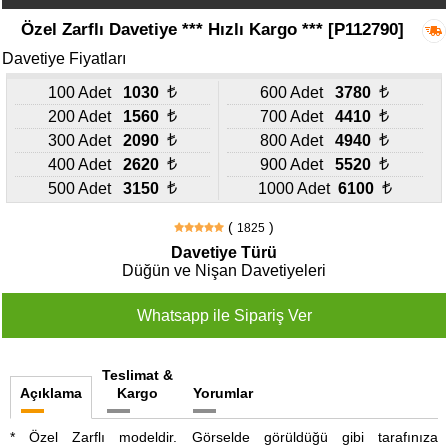
427
46
Özel Zarflı Davetiye *** Hızlı Kargo *** [P112790]
29
Davetiye Fiyatları
100 Adet
1030
600 Adet
3780
200 Adet
1560
700 Adet
4410
300 Adet
2090
800 Adet
4940
400 Adet
2620
900 Adet
5520
500 Adet
3150
1000 Adet
6100
(
)
1825
Davetiye Türü
Düğün ve Nişan Davetiyeleri
Teslimat &
Açıklama
Kargo
Yorumlar
* Özel Zarflı modeldir. Görselde görüldüğü gibi tarafınıza