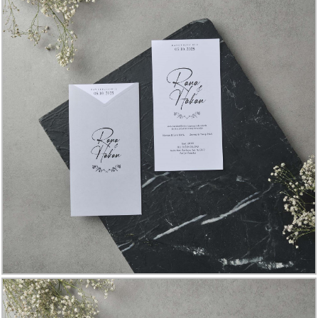
Davetiye
Modelleri
Karikatürlü
Davetiye
Modelleri
Sade
Düğün
Davetiye
Modelleri
Atatürk'lü
Davetiyeler
Papatyalı
Davetiye
Modelleri
Dini
Düğün
Davetiyeler
yeni