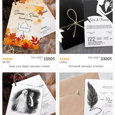
500 ADET
1550
500 ADET
3300
48765
13910
Sade yeni düğün davetiye modeli
Romantik davetiye örnekleri