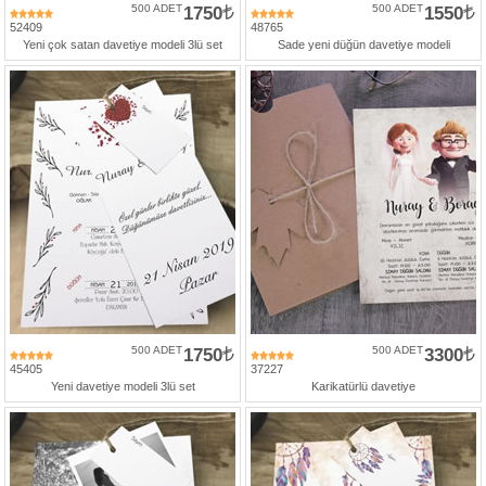
500 ADET
1750
500 ADET
1550
52409
48765
Yeni çok satan davetiye modeli 3lü set
Sade yeni düğün davetiye modeli
500 ADET
1750
500 ADET
3300
45405
37227
Yeni davetiye modeli 3lü set
Karikatürlü davetiye