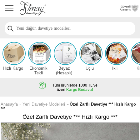
Anasayfa
Düğün
Davetiye
Modelleri
Nişan
Davetiye
Modelleri
Hızlı Kargo
Ekonomik
Beyaz
Üçlü
İkili
K
Sünnet
Tekli
(Hesaplı)
Davetiye
Modelleri
Tüm ürünlerde 1000 TL ve
üzeri
Kargo Bedava!
2026
Düğün
Anasayfa
»
Yeni Davetiye Modelleri
»
Özel Zarflı Davetiye *** Hızlı Kargo
***
Davetiye
Örnekleri
Özel Zarflı Davetiye *** Hızlı Kargo ***
Zarfsız,
Hesaplı