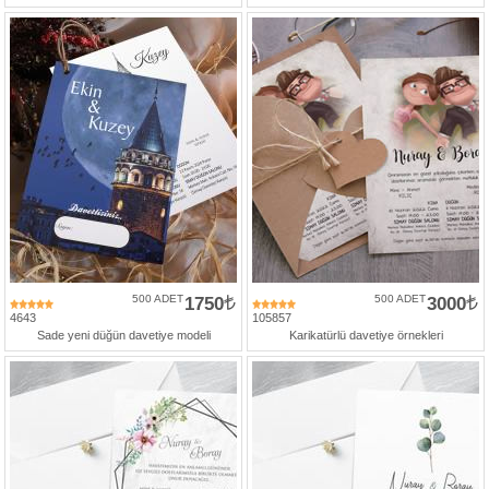
500 ADET
1750
500 ADET
3000
4643
105857
Sade yeni düğün davetiye modeli
Karikatürlü davetiye örnekleri