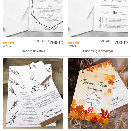
500 ADET
2000
500 ADET
2000
78592
53921
Modern davetiye
Sade ve şık davetiye