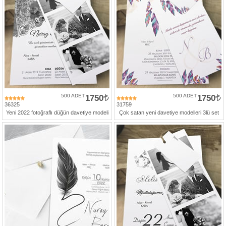
500 ADET
1750
500 ADET
1750
36325
31759
Yeni 2022 fotoğraflı düğün davetiye modeli
Çok satan yeni davetiye modelleri 3lü set