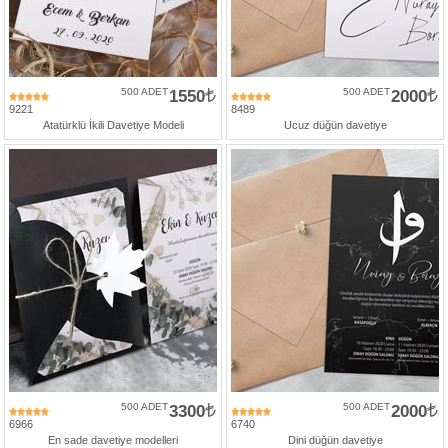
500 ADET
1550
500 ADET
2000
9221
8489
Atatürklü İkili Davetiye Modeli
Ucuz düğün davetiye
500 ADET
3300
500 ADET
2000
6966
6740
En sade davetiye modelleri
Dini düğün davetiye