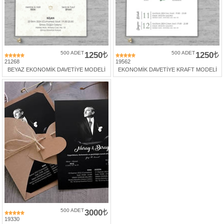
500 ADET
1250
500 ADET
1250
21268
19562
BEYAZ EKONOMİK DAVETİYE MODELİ
EKONOMİK DAVETİYE KRAFT MODELİ
500 ADET
3000
19330