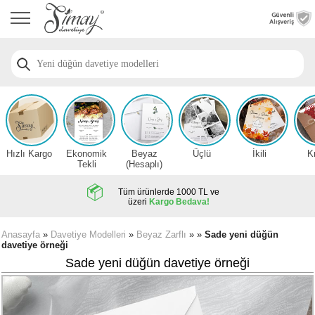
Anasayfa
Düğün
Davetiye
Modelleri
Nişan
Davetiye
Modelleri
Hızlı Kargo
Ekonomik
Beyaz
Üçlü
İkili
K
Sünnet
Tekli
(Hesaplı)
Davetiye
Modelleri
Tüm ürünlerde 1000 TL ve
üzeri
Kargo Bedava!
2026
Düğün
Anasayfa
»
Davetiye Modelleri
»
Beyaz Zarflı
» »
Sade yeni düğün
davetiye örneği
Davetiye
Örnekleri
Sade yeni düğün davetiye örneği
Zarfsız,
Hesaplı