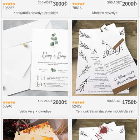
500 ADET
3000
500 ADET
2000
105867
78613
Karikatürlü davetiye örnekleri
Modern davetiye
500 ADET
2000
500 ADET
1750
53940
52422
Sade ve şık davetiye
Yeni çok satan davetiye modeli 3lü set