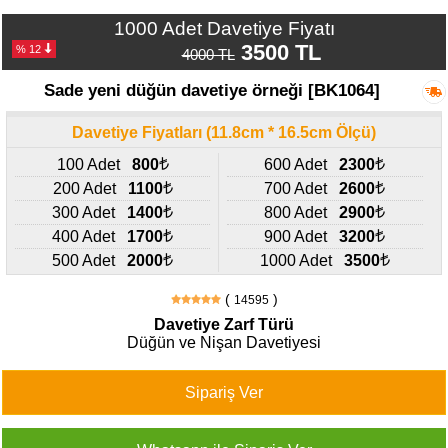
427
46
1000 Adet Davetiye Fiyatı
29
3500 TL
% 12
4000 TL
Sade yeni düğün davetiye örneği [BK1064]
Davetiye Fiyatları (11.8cm * 16.5cm Ölçü)
100 Adet
800
600 Adet
2300
200 Adet
1100
700 Adet
2600
300 Adet
1400
800 Adet
2900
400 Adet
1700
900 Adet
3200
500 Adet
2000
1000 Adet
3500
(
)
14595
Davetiye Zarf Türü
Düğün ve Nişan Davetiyesi