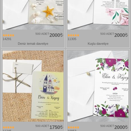
500 ADET
2000
500 ADET
2000
14291
11305
Deniz temalı davetiye
Kuşlu davetiye
500 ADET
1750
500 ADET
2000