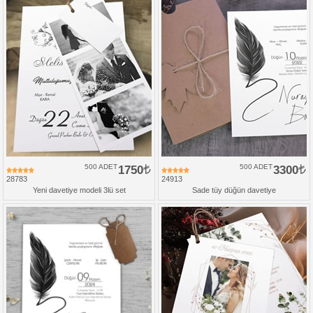
500 ADET
1750
500 ADET
3300
28783
24913
Yeni davetiye modeli 3lü set
Sade tüy düğün davetiye