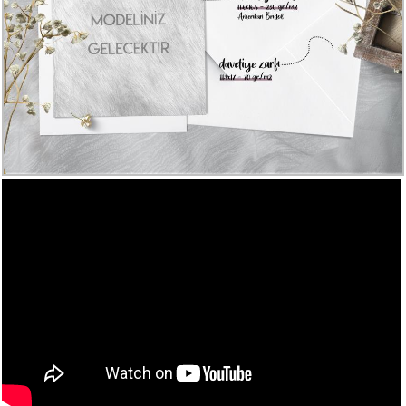
Numune
Talebi
(ücretsiz)
Gerçek
Müşteri
Yorumları
Yeni
Davetiye
Sözleri
Simay
Davetiye
-
Biz
kimiz?
İletişim
-
0533