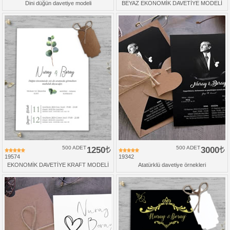
Dini düğün davetiye modeli
BEYAZ EKONOMİK DAVETİYE MODELİ
500 ADET
1250
500 ADET
3000
19574
19342
EKONOMİK DAVETİYE KRAFT MODELİ
Atatürklü davetiye örnekleri