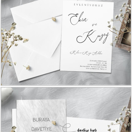
Davetiye
Modelleri
Karikatürlü
Davetiye
Modelleri
Sade
Düğün
Davetiye
Modelleri
Atatürk'lü
Davetiyeler
Papatyalı
Davetiye
Modelleri
Dini
Düğün
Davetiyeler
yeni