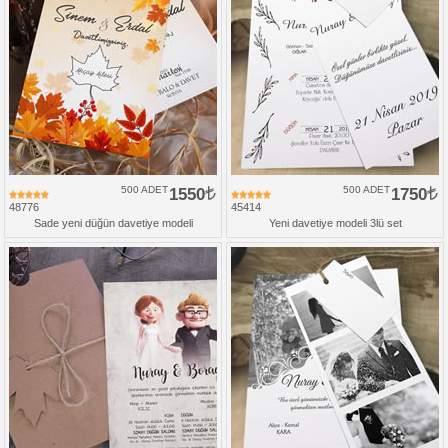
500 ADET
1550
500 ADET
1750
48776
45414
Sade yeni düğün davetiye modeli
Yeni davetiye modeli 3lü set