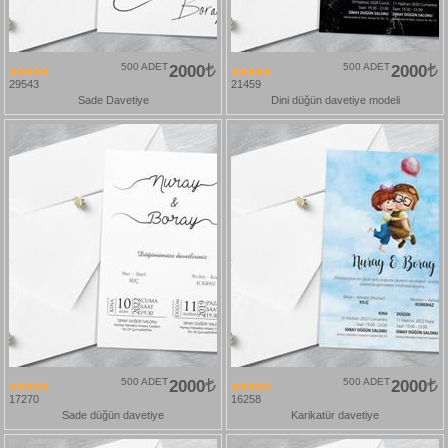
500 ADET
2000
500 ADET
2000
29543
21459
Sade Davetiye
Dini düğün davetiye modeli
500 ADET
2000
500 ADET
2000
17270
16258
Sade düğün davetiye
Karikatür davetiye