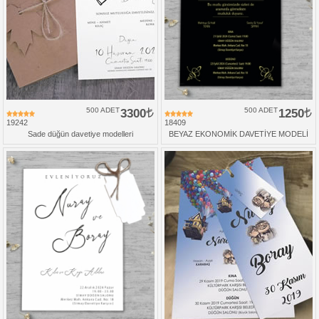
500 ADET
3300
500 ADET
1250
19242
18409
Sade düğün davetiye modelleri
BEYAZ EKONOMİK DAVETİYE MODELİ