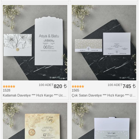
100 ADET
820
100 ADET
745
1528
1565
Katlamalı Davetiye *** Hızlı Kargo *** Ucuz Fiyat
Çok Satan Davetiye *** Hızlı Kargo *** Ucuz Fiyat