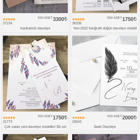
500 ADET
3300
500 ADET
1750
37234
36336
Karikatürlü davetiye
Yeni 2022 fotoğraflı düğün davetiye modeli
500 ADET
1750
500 ADET
2000
31773
29543
Çok satan yeni davetiye modelleri 3lü set
Sade Davetiye