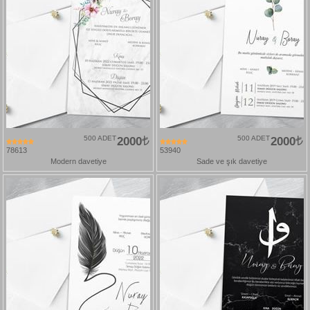
500 ADET
2000
500 ADET
2000
78613
53940
Modern davetiye
Sade ve şık davetiye