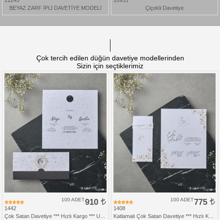
11245
10953
BEYAZ ZARF İPLİ DAVETİYE MODELİ
Çiçekli Davetiye
Çok tercih edilen düğün davetiye modellerinden
Sizin için seçtiklerimiz
100 ADET
910
100 ADET
775
1442
1408
Çok Satan Davetiye *** Hızlı Kargo *** Ucuz Fiyat
Katlamalı Çok Satan Davetiye *** Hızlı Kargo *** Ucuz Fiyat