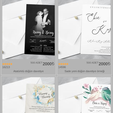
500 ADET
2000
500 ADET
2000
16213
14596
Atatürklü düğün davetiye
Sade yeni düğün davetiye örneği