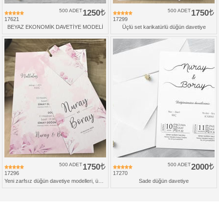
500 ADET
1250
500 ADET
1750
17621
17299
BEYAZ EKONOMİK DAVETİYE MODELİ
Üçlü set karikatürlü düğün davetiye
500 ADET
1750
500 ADET
2000
17296
17270
Yeni zarfsız düğün davetiye modelleri, üçlü set
Sade düğün davetiye