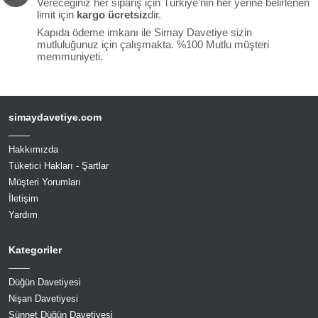
Vereceğiniz her sipariş için Türkiye'nin her yerine belirlenen
limit için
kargo ücretsiz
dir.
Kapıda ödeme imkanı ile Simay Davetiye sizin
mutluluğunuz için çalışmakta. %100 Mutlu müşteri
memmuniyeti.
simaydavetiye.com
Hakkımızda
Tüketici Hakları - Şartlar
Müşteri Yorumları
İletişim
Yardım
Kategoriler
Düğün Davetiyesi
Nişan Davetiyesi
Sünnet Düğün Davetiyesi