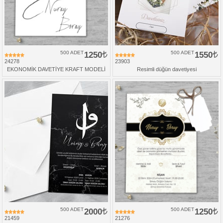
500 ADET
1250
500 ADET
1550
24278
23903
EKONOMİK DAVETİYE KRAFT MODELİ
Resimli düğün davetiyesi
500 ADET
2000
500 ADET
1250
21459
21276