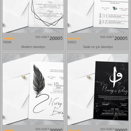
500 ADET
2000
500 ADET
2000
78596
53922
Modern davetiye
Sade ve şık davetiye
500 ADET
2000
500 ADET
2000