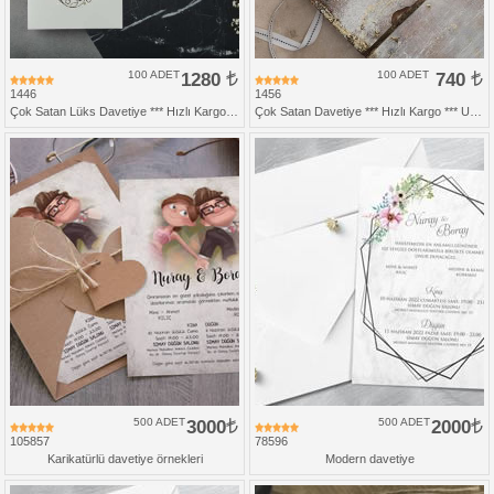
100 ADET
1280
100 ADET
740
1446
1456
Çok Satan Lüks Davetiye *** Hızlı Kargo ***
Çok Satan Davetiye *** Hızlı Kargo *** Ucuz Fiyat
500 ADET
3000
500 ADET
2000
105857
78596
Karikatürlü davetiye örnekleri
Modern davetiye