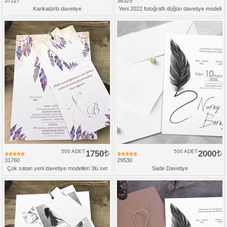
37227
36325
Karikatürlü davetiye
Yeni 2022 fotoğraflı düğün davetiye modeli
500 ADET
1750
500 ADET
2000
31760
29530
Çok satan yeni davetiye modelleri 3lü set
Sade Davetiye