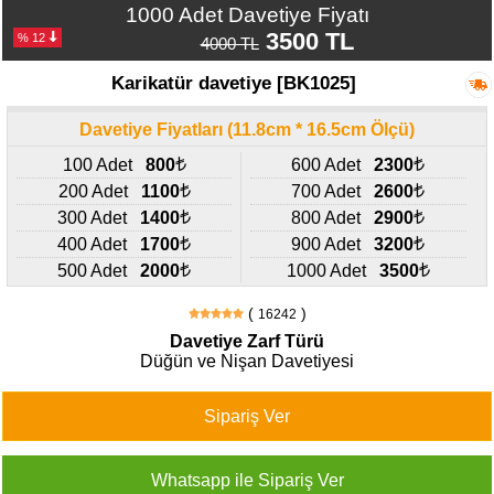
427
1000 Adet Davetiye Fiyatı
46
3500 TL
% 12
4000 TL
29
Karikatür davetiye [BK1025]
Davetiye Fiyatları (11.8cm * 16.5cm Ölçü)
100 Adet
800
600 Adet
2300
200 Adet
1100
700 Adet
2600
300 Adet
1400
800 Adet
2900
400 Adet
1700
900 Adet
3200
500 Adet
2000
1000 Adet
3500
(
)
16242
Davetiye Zarf Türü
Düğün ve Nişan Davetiyesi