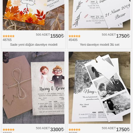
500 ADET
1550
500 ADET
1750
48765
45405
Sade yeni düğün davetiye modeli
Yeni davetiye modeli 3lü set
500 ADET
3300
500 ADET
1750