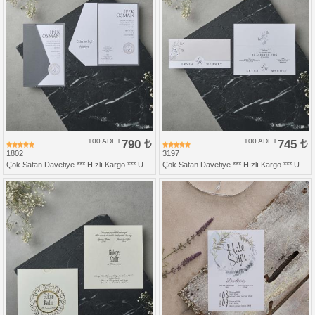
100 ADET
790
100 ADET
745
1802
3197
Çok Satan Davetiye *** Hızlı Kargo *** Ucuz Fiyat - Gri Zarfsız Katlamalı Davetiye
Çok Satan Davetiye *** Hızlı Kargo *** Ucuz Fiyat