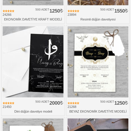
500 ADET
1250
500 ADET
1550
24266
23894
EKONOMİK DAVETİYE KRAFT MODELİ
Resimli düğün davetiyesi
500 ADET
2000
500 ADET
1250
21450
21268
Dini düğün davetiye modeli
BEYAZ EKONOMİK DAVETİYE MODELİ