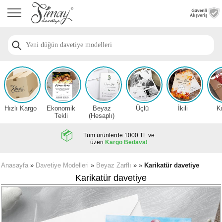
Anasayfa
Düğün
Davetiye
Modelleri
Nişan
Davetiye
Modelleri
Hızlı Kargo
Ekonomik
Beyaz
Üçlü
İkili
K
Sünnet
Tekli
(Hesaplı)
Davetiye
Modelleri
Tüm ürünlerde 1000 TL ve
üzeri
Kargo Bedava!
2026
Düğün
Anasayfa
»
Davetiye Modelleri
»
Beyaz Zarflı
» »
Karikatür davetiye
Davetiye
Karikatür davetiye
Örnekleri
Zarfsız,
Hesaplı