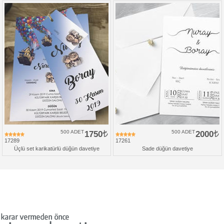
500 ADET
1750
500 ADET
2000
17289
17261
Üçlü set karikatürlü düğün davetiye
Sade düğün davetiye