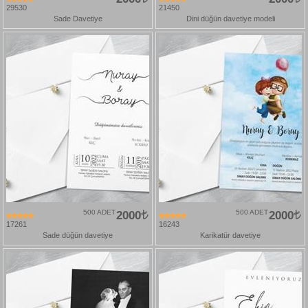
29530
21450
Sade Davetiye
Dini düğün davetiye modeli
500 ADET
2000
500 ADET
2000
17261
16243
Sade düğün davetiye
Karikatür davetiye