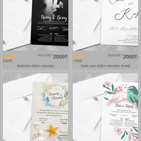
500 ADET
2000
500 ADET
2000
16205
14586
Atatürklü düğün davetiye
Sade yeni düğün davetiye örneği