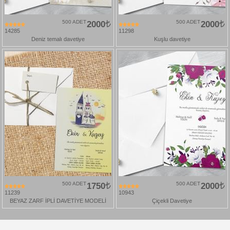
500 ADET
2000
500 ADET
2000
14285
11298
Deniz temalı davetiye
Kuşlu davetiye
500 ADET
1750
500 ADET
2000
11239
10943
BEYAZ ZARF İPLİ DAVETİYE MODELİ
Çiçekli Davetiye