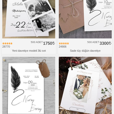
500 ADET
1750
500 ADET
3300
28770
24906
Yeni davetiye modeli 3lü set
Sade tüy düğün davetiye