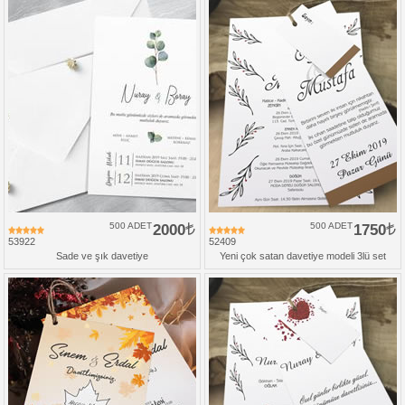
500 ADET
2000
500 ADET
1750
53922
52409
Sade ve şık davetiye
Yeni çok satan davetiye modeli 3lü set