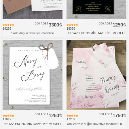
500 ADET
3300
500 ADET
1250
19236
18399
Sade düğün davetiye modelleri
BEYAZ EKONOMİK DAVETİYE MODELİ
500 ADET
1250
500 ADET
1750
17612
17289
BEYAZ EKONOMİK DAVETİYE MODELİ
Yeni zarfsız düğün davetiye modelleri, üçlü set