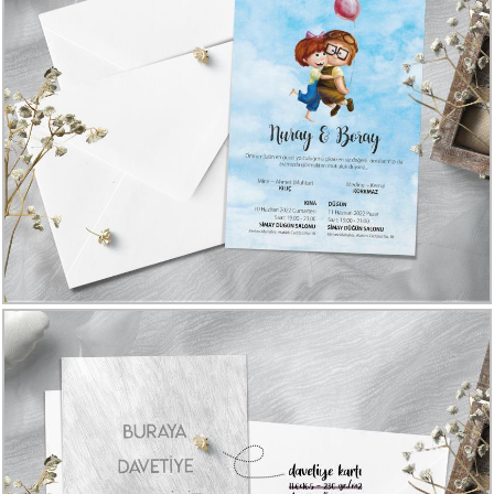
Davetiye
Modelleri
Karikatürlü
Davetiye
Modelleri
Sade
Düğün
Davetiye
Modelleri
Atatürk'lü
Davetiyeler
Papatyalı
Davetiye
Modelleri
Dini
Düğün
Davetiyeler
yeni