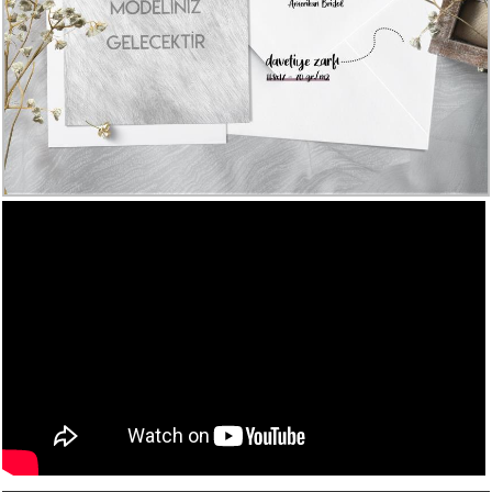
Numune
Talebi
(ücretsiz)
Gerçek
Müşteri
Yorumları
Yeni
Davetiye
Sözleri
Simay
Davetiye
-
Biz
kimiz?
İletişim
-
0533