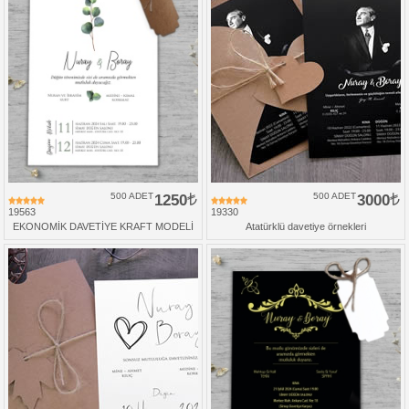
500 ADET
1250
500 ADET
3000
19563
19330
EKONOMİK DAVETİYE KRAFT MODELİ
Atatürklü davetiye örnekleri