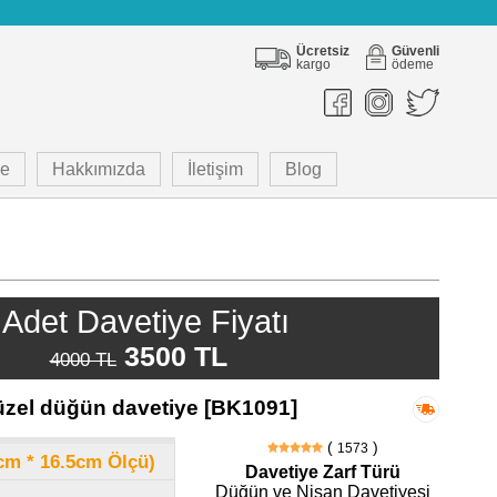
Ücretsiz
Güvenli
kargo
ödeme
e
Hakkımızda
İletişim
Blog
Adet Davetiye Fiyatı
3500 TL
4000 TL
zel düğün davetiye [BK1091]
(
)
1573
8cm * 16.5cm Ölçü)
Davetiye Zarf Türü
Düğün ve Nişan Davetiyesi