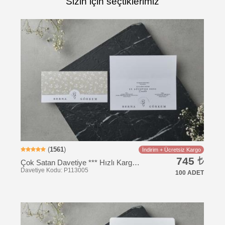
Sizin için seçtiklerimiz
Davetiye Kodu: BK1064
(
1561
)
İndirim + Ücretsiz Kargo
745
Çok Satan Davetiye *** Hızlı Kargo *** Ucuz Fiyat
100 ADET