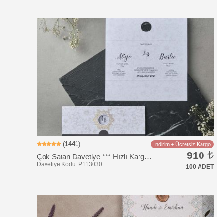
Davetiye Kodu: BK1014
(
1441
)
İndirim + Ücretsiz Kargo
910
Çok Satan Davetiye *** Hızlı Kargo *** Ucuz Fiyat
100 ADET