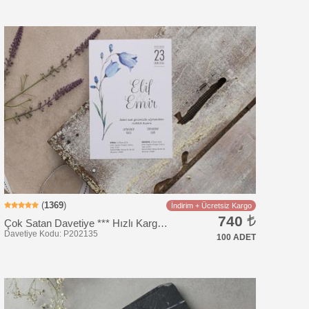
Davetiye Kodu: BK1007
(
1369
)
İndirim + Ücretsiz Kargo
740
Çok Satan Davetiye *** Hızlı Kargo *** Ucuz Fiyat
100 ADET