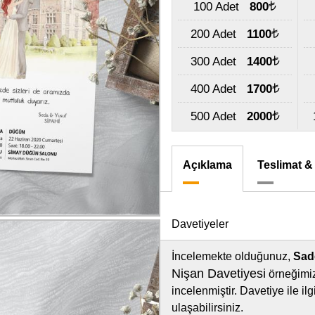
100 Adet
800
200 Adet
1100
300 Adet
1400
400 Adet
1700
500 Adet
2000
Açıklama
Teslimat &
Davetiyeler
İncelemekte olduğunuz,
Sad
Nişan Davetiyesi
örneğimiz
incelenmiştir. Davetiye ile i
ulaşabilirsiniz.