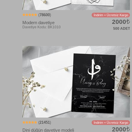
(
78600
)
İndirim + Ücretsiz Kargo
2000
Modern davetiye
500 ADET
(
21451
)
İndirim + Ücretsiz Kargo
2000
Dini düğün davetiye modeli