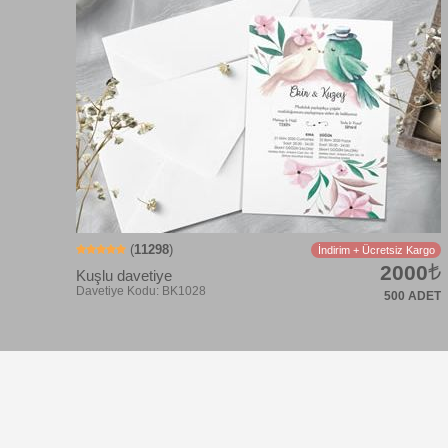
Davetiye Kodu: BK1015
(
11298
)
İndirim + Ücretsiz Kargo
2000
Kuşlu davetiye
500 ADET