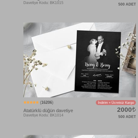
500 ADET
Davetiye Kodu: BK1010
(
16206
)
İndirim + Ücretsiz Kargo
2000
Atatürklü düğün davetiye
500 ADET