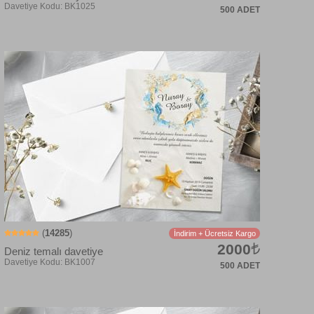
500 ADET
Davetiye Kodu: BK1002
(
14285
)
İndirim + Ücretsiz Kargo
2000
Deniz temalı davetiye
500 ADET