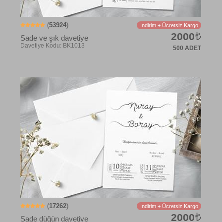
(
53924
)
İndirim + Ücretsiz Kargo
2000
Sade ve şık davetiye
500 ADET
(
17262
)
İndirim + Ücretsiz Kargo
2000
Sade düğün davetiye