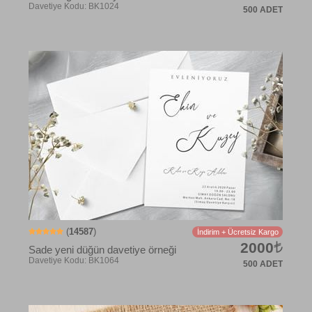
500 ADET
Davetiye Kodu: BK1013
(
14587
)
İndirim + Ücretsiz Kargo
2000
Sade yeni düğün davetiye örneği
500 ADET