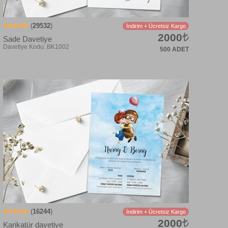
(
29532
)
İndirim + Ücretsiz Kargo
2000
Sade Davetiye
500 ADET
(
16244
)
İndirim + Ücretsiz Kargo
2000
Karikatür davetiye