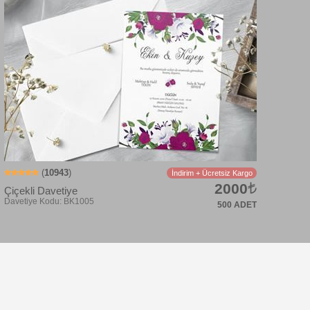
Davetiye Kodu: BK1025
(
10943
)
İndirim + Ücretsiz Kargo
2000
Çiçekli Davetiye
500 ADET