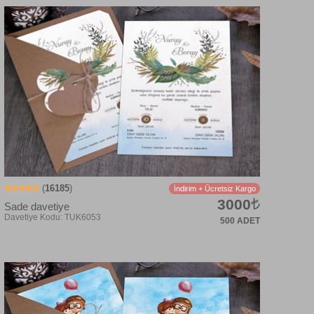
(
16185
)
İndirim + Ücretsiz Kargo
3000
Sade davetiye
500 ADET