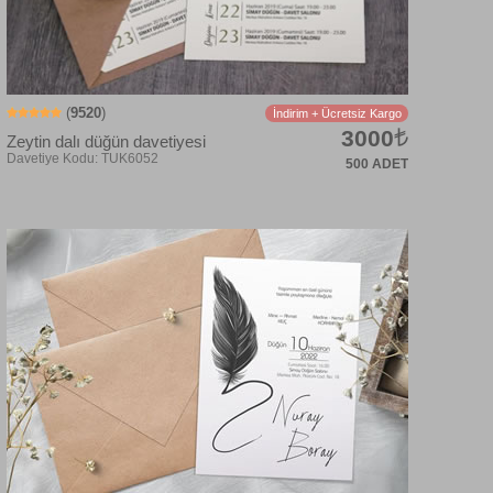
(
9520
)
İndirim + Ücretsiz Kargo
3000
Zeytin dalı düğün davetiyesi
500 ADET
Davetiye Kodu: TU5025