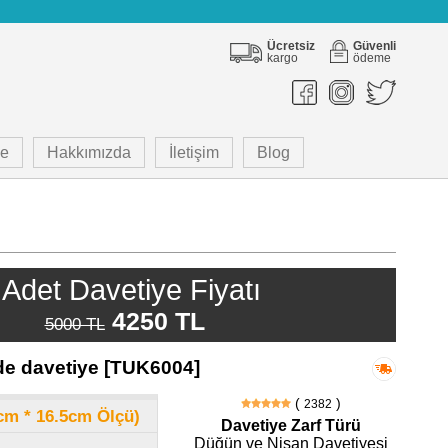
Ücretsiz
Güvenli
kargo
ödeme
e
Hakkımızda
İletişim
Blog
Adet Davetiye Fiyatı
4250 TL
5000 TL
e davetiye [TUK6004]
(
)
2382
8cm * 16.5cm Ölçü)
Davetiye Zarf Türü
Düğün ve Nişan Davetiyesi