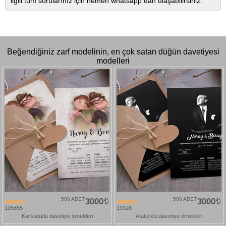
ilgili tüm sorularınız için hemen whatsapp dan ulaşabilirsiniz.
Beğendiğiniz zarf modelinin, en çok satan düğün davetiyesi
modelleri
500 ADET
3000
500 ADET
3000
105855
19328
Karikatürlü davetiye örnekleri
Atatürklü davetiye örnekleri