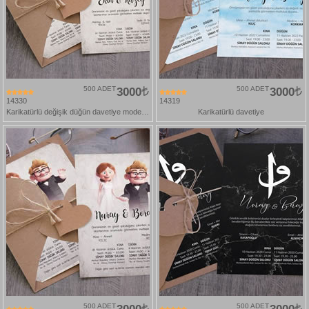
500 ADET
3000
500 ADET
3000
14330
14319
Karikatürlü değişik düğün davetiye modelleri
Karikatürlü davetiye
500 ADET
500 ADET