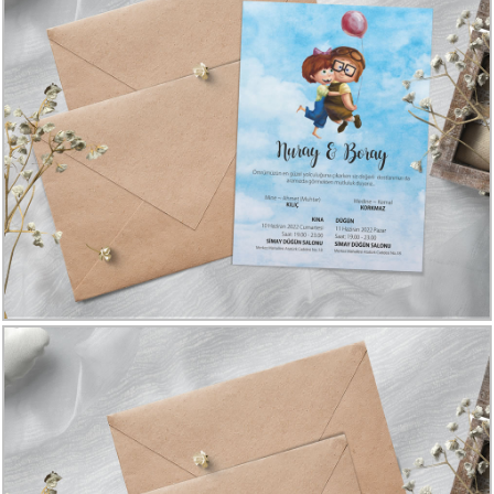
Davetiye
Modelleri
Karikatürlü
Davetiye
Modelleri
Sade
Düğün
Davetiye
Modelleri
Atatürk'lü
Davetiyeler
Papatyalı
Davetiye
Modelleri
Dini
Düğün
Davetiyeler
yeni