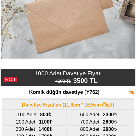
Numune
Talebi
(ücretsiz)
Gerçek
Müşteri
Yorumları
Yeni
Davetiye
Sözleri
1000 Adet Davetiye Fiyatı
3500 TL
% 12
4000 TL
Simay
Davetiye
Komik düğün davetiye [Y762]
-
Biz
Davetiye Fiyatları (11.8cm * 16.5cm Ölçü)
kimiz?
100 Adet
800
600 Adet
2300
İletişim
200 Adet
1100
700 Adet
2600
-
300 Adet
1400
800 Adet
2900
0533