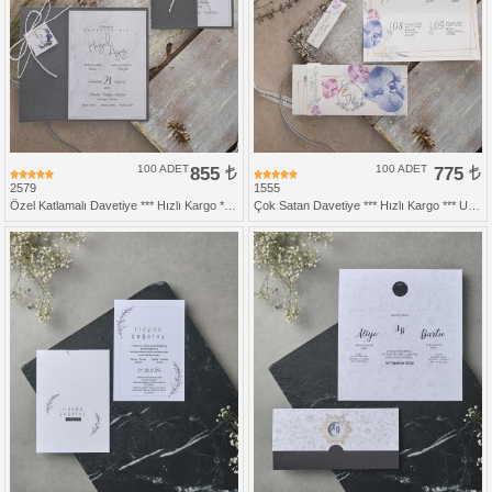
100 ADET
855
100 ADET
775
2579
1555
Özel Katlamalı Davetiye *** Hızlı Kargo *** Ucuz Fiyat
Çok Satan Davetiye *** Hızlı Kargo *** Ucuz Fiyat