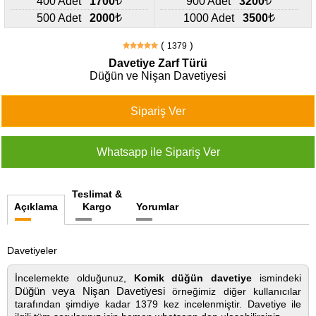
400 Adet
1700
900 Adet
3200
427
46
500 Adet
2000
1000 Adet
3500
29
(
)
1379
Davetiye Zarf Türü
Düğün ve Nişan Davetiyesi
Teslimat &
Açıklama
Kargo
Yorumlar
Davetiyeler
İncelemekte olduğunuz,
Komik düğün davetiye
ismindeki
Düğün veya Nişan Davetiyesi
örneğimiz diğer kullanıcılar
tarafından şimdiye kadar 1379 kez incelenmiştir. Davetiye ile