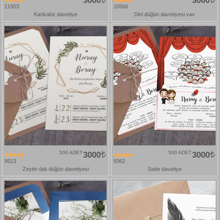
3000
3000
11553
10566
Karikatür davetiye
Dini düğün davetiyesi vav
500 ADET
3000
500 ADET
3000
9513
9362
Zeytin dalı düğün davetiyesi
Sade davetiye