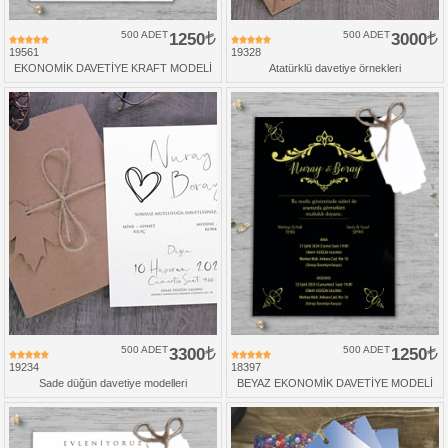
500 ADET
1250
500 ADET
3000
19561
19328
EKONOMİK DAVETİYE KRAFT MODELİ
Atatürklü davetiye örnekleri
500 ADET
3300
500 ADET
1250
19234
18397
Sade düğün davetiye modelleri
BEYAZ EKONOMİK DAVETİYE MODELİ