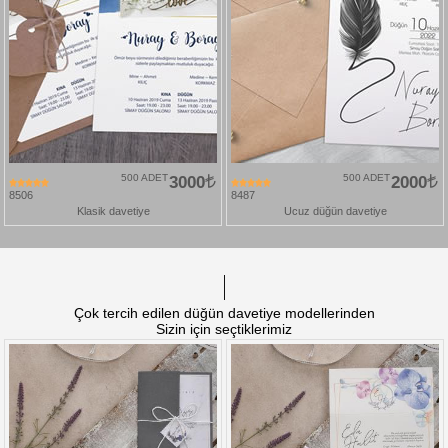
500 ADET
3000
500 ADET
2000
8506
8487
Klasik davetiye
Ucuz düğün davetiye
Çok tercih edilen düğün davetiye modellerinden
Sizin için seçtiklerimiz