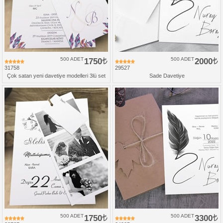
500 ADET
1750
500 ADET
2000
31758
29527
Çok satan yeni davetiye modelleri 3lü set
Sade Davetiye
500 ADET
1750
500 ADET
3300