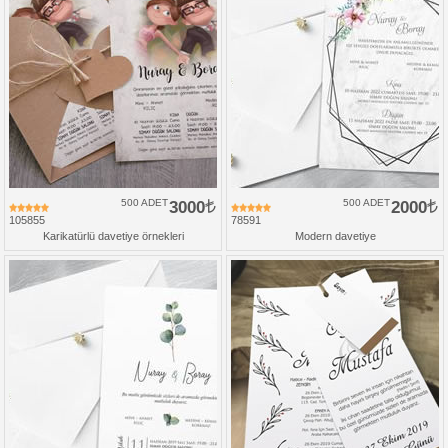
500 ADET
3000
500 ADET
2000
105855
78591
Karikatürlü davetiye örnekleri
Modern davetiye