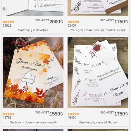
500 ADET
2000
500 ADET
1750
53919
52407
Sade ve şık davetiye
Yeni çok satan davetiye modeli 3lü set
500 ADET
1550
500 ADET
1750
48763
45404
Sade yeni düğün davetiye modeli
Yeni davetiye modeli 3lü set