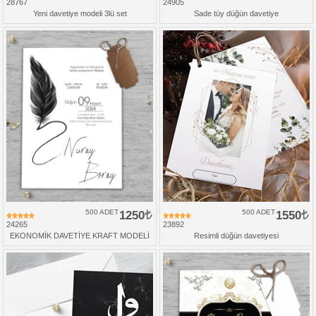
28767
24905
Yeni davetiye modeli 3lü set
Sade tüy düğün davetiye
500 ADET
1250
500 ADET
1550
24265
23892
EKONOMİK DAVETİYE KRAFT MODELİ
Resimli düğün davetiyesi