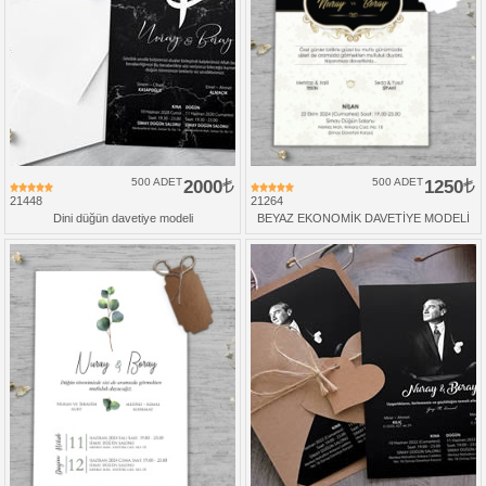
500 ADET
2000
500 ADET
1250
21448
21264
Dini düğün davetiye modeli
BEYAZ EKONOMİK DAVETİYE MODELİ