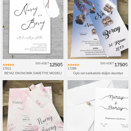
500 ADET
1250
500 ADET
1750
17611
17288
BEYAZ EKONOMİK DAVETİYE MODELİ
Üçlü set karikatürlü düğün davetiye