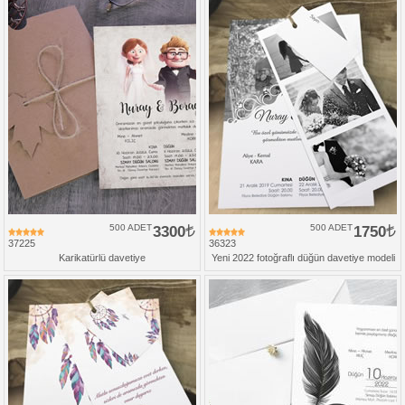
500 ADET
3300
500 ADET
1750
37225
36323
Karikatürlü davetiye
Yeni 2022 fotoğraflı düğün davetiye modeli