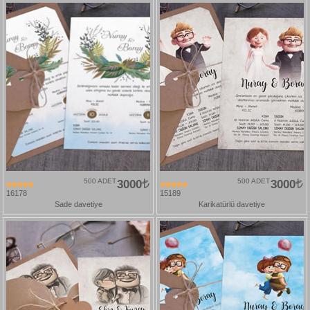
500 ADET
3000
500 ADET
3000
16178
15189
Sade davetiye
Karikatürlü davetiye