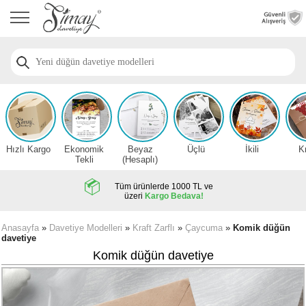
Anasayfa
Düğün
Davetiye
Modelleri
Nişan
Davetiye
Modelleri
Hızlı Kargo
Ekonomik
Beyaz
Üçlü
İkili
K
Sünnet
Tekli
(Hesaplı)
Davetiye
Modelleri
Tüm ürünlerde 1000 TL ve
üzeri
Kargo Bedava!
2026
Düğün
Anasayfa
»
Davetiye Modelleri
»
Kraft Zarflı
»
Çaycuma
»
Komik düğün
davetiye
Davetiye
Örnekleri
Komik düğün davetiye
Zarfsız,
Hesaplı