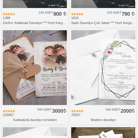
100 ADET
900
100 ADET
790
1288
1818
Zarfsız Katlamalı Davetiye *** Hızlı Kargo ***
Sade Davetiye Çok Satan *** Hızlı Kargo *** Ucuz Fiyat - Zarfsız Katlamalı Davetiye
500 ADET
3000
500 ADET
2000
105857
78597
Karikatürlü davetiye örnekleri
Modern davetiye