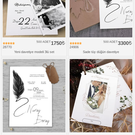
500 ADET
1750
500 ADET
3300
28770
24906
Yeni davetiye modeli 3lü set
Sade tüy düğün davetiye