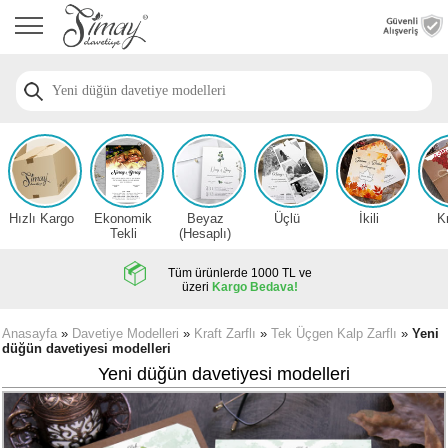
Anasayfa
Düğün
Davetiye
Modelleri
Nişan
Davetiye
Modelleri
Hızlı Kargo
Ekonomik
Beyaz
Üçlü
İkili
K
Sünnet
Tekli
(Hesaplı)
Davetiye
Modelleri
Tüm ürünlerde 1000 TL ve
üzeri
Kargo Bedava!
2026
Düğün
Anasayfa
»
Davetiye Modelleri
»
Kraft Zarflı
»
Tek Üçgen Kalp Zarflı
»
Yeni
düğün davetiyesi modelleri
Davetiye
Örnekleri
Yeni düğün davetiyesi modelleri
Zarfsız,
Hesaplı