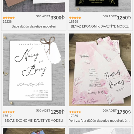
500 ADET
3300
500 ADET
1250
19236
18399
Sade düğün davetiye modelleri
BEYAZ EKONOMİK DAVETİYE MODELİ
500 ADET
1250
500 ADET
1750
17612
17289
BEYAZ EKONOMİK DAVETİYE MODELİ
Yeni zarfsız düğün davetiye modelleri, üçlü set