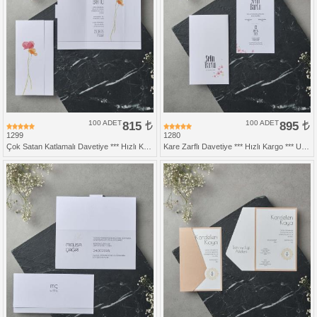
100 ADET
815
100 ADET
895
1299
1280
Çok Satan Katlamalı Davetiye *** Hızlı Kargo *** Ucuz Fiyat
Kare Zarflı Davetiye *** Hızlı Kargo *** Ucuz Fiyat