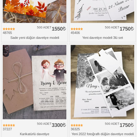
500 ADET
1550
500 ADET
1750
48765
45406
Sade yeni düğün davetiye modeli
Yeni davetiye modeli 3lü set
500 ADET
3300
500 ADET
1750
37227
36325
Karikatürlü davetiye
Yeni 2022 fotoğraflı düğün davetiye modeli