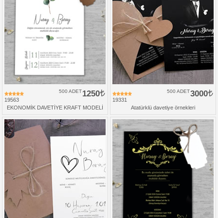
500 ADET
1250
500 ADET
3000
19563
19331
EKONOMİK DAVETİYE KRAFT MODELİ
Atatürklü davetiye örnekleri