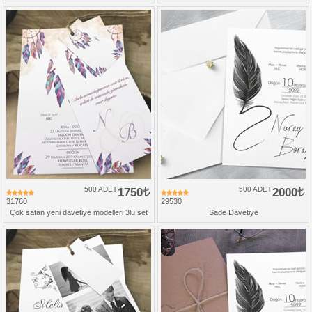
500 ADET
1750
500 ADET
2000
31760
29530
Çok satan yeni davetiye modelleri 3lü set
Sade Davetiye