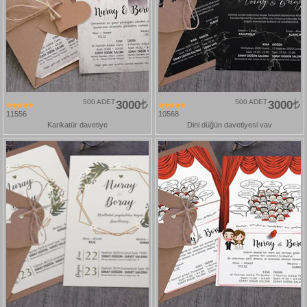
500 ADET
3000
500 ADET
3000
11556
10568
Karikatür davetiye
Dini düğün davetiyesi vav