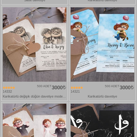
500 ADET
3000
500 ADET
3000
14332
14321
Karikatürlü değişik düğün davetiye modelleri
Karikatürlü davetiye