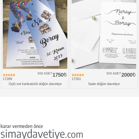
500 ADET
1750
500 ADET
2000
17289
17261
Üçlü set karikatürlü düğün davetiye
Sade düğün davetiye