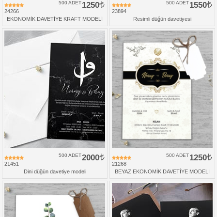
500 ADET
1250
500 ADET
1550
24266
23894
EKONOMİK DAVETİYE KRAFT MODELİ
Resimli düğün davetiyesi
500 ADET
2000
500 ADET
1250
21451
21268
Dini düğün davetiye modeli
BEYAZ EKONOMİK DAVETİYE MODELİ