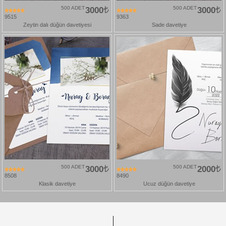
500 ADET
3000
500 ADET
3000
9515
9363
Zeytin dalı düğün davetiyesi
Sade davetiye
500 ADET
3000
500 ADET
2000
8508
8490
Klasik davetiye
Ucuz düğün davetiye