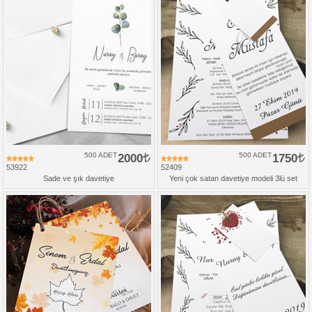
500 ADET
2000
500 ADET
1750
53922
52409
Sade ve şık davetiye
Yeni çok satan davetiye modeli 3lü set