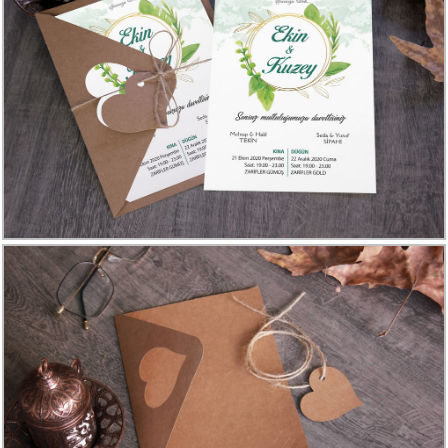
Davetiye
Modelleri
Karikatürlü
Davetiye
Modelleri
Sade
Düğün
Davetiye
Modelleri
Atatürk'lü
Davetiyeler
Papatyalı
Davetiye
Modelleri
Dini
Düğün
Davetiyeler
yeni