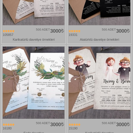
500 ADET
3000
500 ADET
3000
105857
19331
Karikatürlü davetiye örnekleri
Atatürklü davetiye örnekleri
500 ADET
3000
500 ADET
3000
16180
15190
Sade davetiye
Karikatürlü davetiye