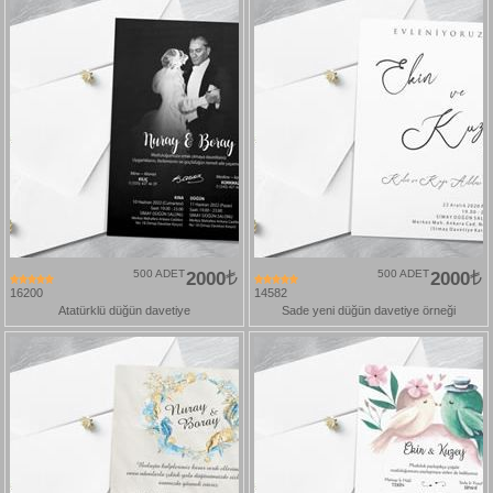
500 ADET
2000
500 ADET
2000
16200
14582
Atatürklü düğün davetiye
Sade yeni düğün davetiye örneği