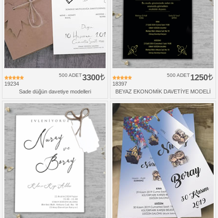
500 ADET
3300
500 ADET
1250
19234
18397
Sade düğün davetiye modelleri
BEYAZ EKONOMİK DAVETİYE MODELİ