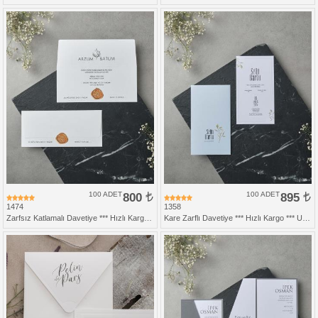
100 ADET
800
100 ADET
895
1474
1358
Zarfsız Katlamalı Davetiye *** Hızlı Kargo ***
Kare Zarflı Davetiye *** Hızlı Kargo *** Ucuz Fiyat