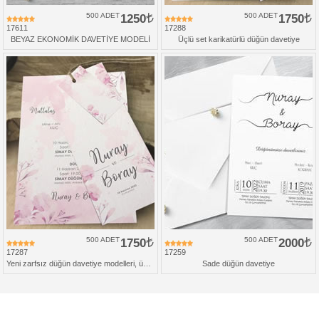
500 ADET
1250
500 ADET
1750
17611
17288
BEYAZ EKONOMİK DAVETİYE MODELİ
Üçlü set karikatürlü düğün davetiye
500 ADET
1750
500 ADET
2000
17287
17259
Yeni zarfsız düğün davetiye modelleri, üçlü set
Sade düğün davetiye