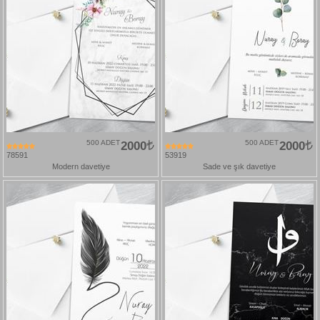
500 ADET
2000
500 ADET
2000
78591
53919
Modern davetiye
Sade ve şık davetiye