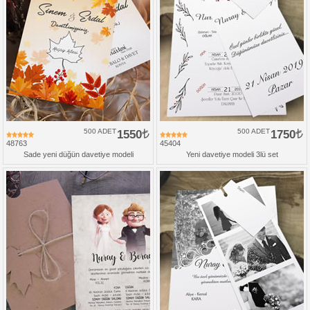
500 ADET
1550
500 ADET
1750
48763
45404
Sade yeni düğün davetiye modeli
Yeni davetiye modeli 3lü set