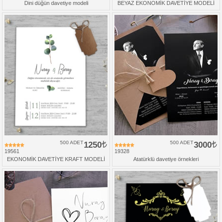
Dini düğün davetiye modeli
BEYAZ EKONOMİK DAVETİYE MODELİ
500 ADET
1250
500 ADET
3000
19561
19328
EKONOMİK DAVETİYE KRAFT MODELİ
Atatürklü davetiye örnekleri