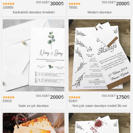
500 ADET
3000
500 ADET
2000
105855
78591
Karikatürlü davetiye örnekleri
Modern davetiye
500 ADET
2000
500 ADET
1750
53919
52407
Sade ve şık davetiye
Yeni çok satan davetiye modeli 3lü set