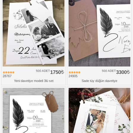
500 ADET
1750
500 ADET
3300
28767
24905
Yeni davetiye modeli 3lü set
Sade tüy düğün davetiye