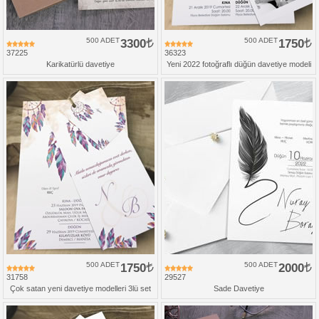
500 ADET
3300
500 ADET
1750
37225
36323
Karikatürlü davetiye
Yeni 2022 fotoğraflı düğün davetiye modeli
500 ADET
1750
500 ADET
2000
31758
29527
Çok satan yeni davetiye modelleri 3lü set
Sade Davetiye