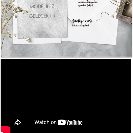
Numune
Talebi
(ücretsiz)
Gerçek
Müşteri
Yorumları
Yeni
Davetiye
Sözleri
Simay
Davetiye
-
Biz
kimiz?
İletişim
-
0533