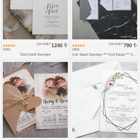
100 ADET
1240
100 ADET
790
2342
1801
Özel Zarflı Davetiye
Çok Satan Davetiye *** Hızlı Kargo *** Ucuz Fiyat - Gri Zarfsız Katlamalı Davetiye