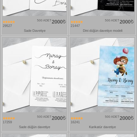
500 ADET
2000
500 ADET
2000
29527
21447
Sade Davetiye
Dini düğün davetiye modeli
500 ADET
2000
500 ADET
2000
17259
16241
Sade düğün davetiye
Karikatür davetiye