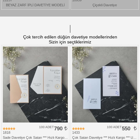
11237
10939
BEYAZ ZARF İPLİ DAVETİYE MODELİ
Çiçekli Davetiye
Çok tercih edilen düğün davetiye modellerinden
Sizin için seçtiklerimiz
100 ADET
790
100 ADET
550
1818
1433
Sade Davetiye Çok Satan *** Hızlı Kargo *** Ucuz Fiyat - Zarfsız Katlamalı Davetiye
Çok Satan Davetiye *** Hızlı Kargo *** Ucuz Fiyat