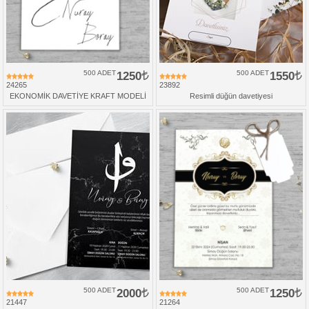
500 ADET
1250
500 ADET
1550
24265
23892
EKONOMİK DAVETİYE KRAFT MODELİ
Resimli düğün davetiyesi
500 ADET
2000
500 ADET
1250
21447
21264