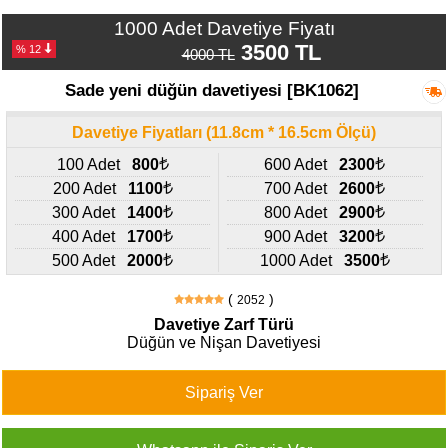
427
46
1000 Adet Davetiye Fiyatı
29
3500 TL
% 12
4000 TL
Sade yeni düğün davetiyesi [BK1062]
Davetiye Fiyatları (11.8cm * 16.5cm Ölçü)
100 Adet
800
600 Adet
2300
200 Adet
1100
700 Adet
2600
300 Adet
1400
800 Adet
2900
400 Adet
1700
900 Adet
3200
500 Adet
2000
1000 Adet
3500
(
)
2052
Davetiye Zarf Türü
Düğün ve Nişan Davetiyesi