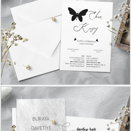
Davetiye
Modelleri
Karikatürlü
Davetiye
Modelleri
Sade
Düğün
Davetiye
Modelleri
Atatürk'lü
Davetiyeler
Papatyalı
Davetiye
Modelleri
Dini
Düğün
Davetiyeler
yeni