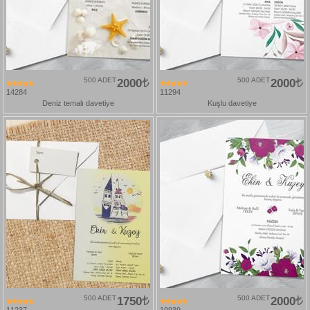
500 ADET
2000
500 ADET
2000
14284
11294
Deniz temalı davetiye
Kuşlu davetiye
500 ADET
1750
500 ADET
2000