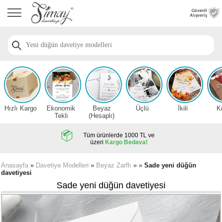
Anasayfa
Düğün
Davetiye
Modelleri
Nişan
Davetiye
Modelleri
Hızlı Kargo
Ekonomik
Beyaz
Üçlü
İkili
K
Sünnet
Tekli
(Hesaplı)
Davetiye
Modelleri
Tüm ürünlerde 1000 TL ve
üzeri
Kargo Bedava!
2026
Düğün
Anasayfa
»
Davetiye Modelleri
»
Beyaz Zarflı
» »
Sade yeni düğün
davetiyesi
Davetiye
Örnekleri
Sade yeni düğün davetiyesi
Zarfsız,
Hesaplı