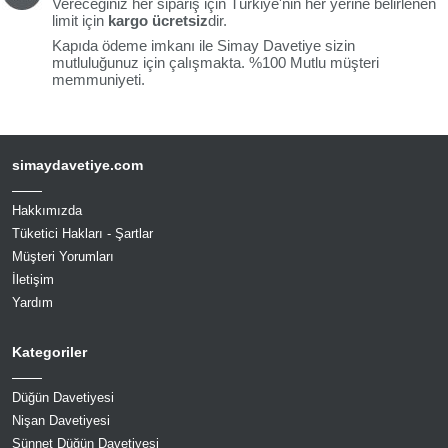
Vereceğiniz her sipariş için Türkiye'nin her yerine belirlenen
limit için
kargo ücretsiz
dir.
Kapıda ödeme imkanı ile Simay Davetiye sizin
mutluluğunuz için çalışmakta. %100 Mutlu müşteri
memmuniyeti.
simaydavetiye.com
Hakkımızda
Tüketici Hakları - Şartlar
Müşteri Yorumları
İletişim
Yardım
Kategoriler
Düğün Davetiyesi
Nişan Davetiyesi
Sünnet Düğün Davetiyesi