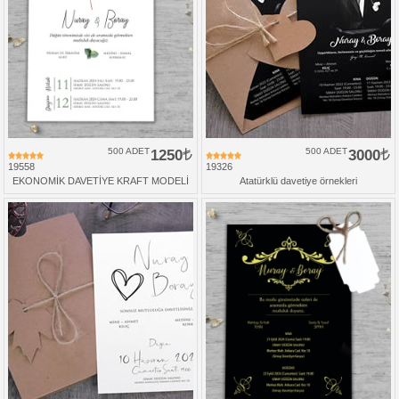
500 ADET
1250
500 ADET
3000
19558
19326
EKONOMİK DAVETİYE KRAFT MODELİ
Atatürklü davetiye örnekleri