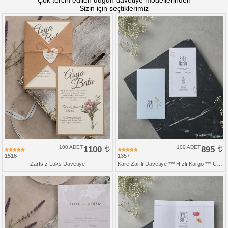
Sizin için seçtiklerimiz
100 ADET
1100
100 ADET
895
1516
1357
Zarfsız Lüks Davetiye
Kare Zarflı Davetiye *** Hızlı Kargo *** Ucuz Fiyat