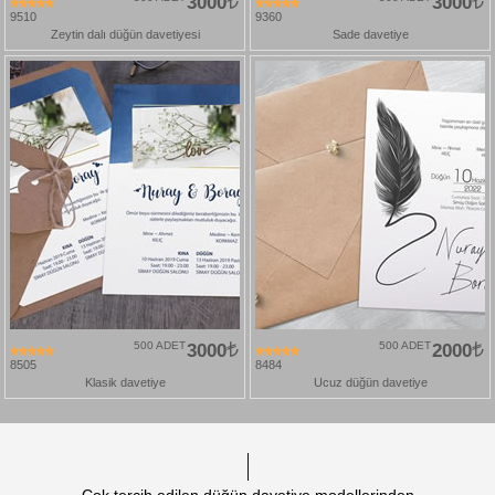
3000
3000
9510
9360
Zeytin dalı düğün davetiyesi
Sade davetiye
500 ADET
3000
500 ADET
2000
8505
8484
Klasik davetiye
Ucuz düğün davetiye
Çok tercih edilen düğün davetiye modellerinden