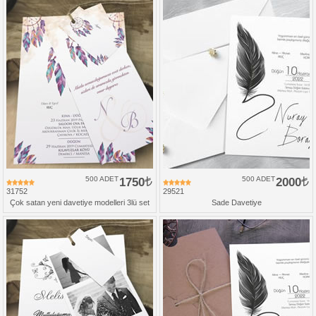
500 ADET
1750
500 ADET
2000
31752
29521
Çok satan yeni davetiye modelleri 3lü set
Sade Davetiye