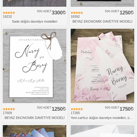
500 ADET
3300
500 ADET
1250
19232
18392
Sade düğün davetiye modelleri
BEYAZ EKONOMİK DAVETİYE MODELİ
500 ADET
1250
500 ADET
1750
17609
17285
BEYAZ EKONOMİK DAVETİYE MODELİ
Yeni zarfsız düğün davetiye modelleri, üçlü set