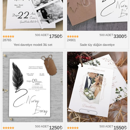
500 ADET
1750
500 ADET
3300
28765
24901
Yeni davetiye modeli 3lü set
Sade tüy düğün davetiye
500 ADET
1250
500 ADET
1550