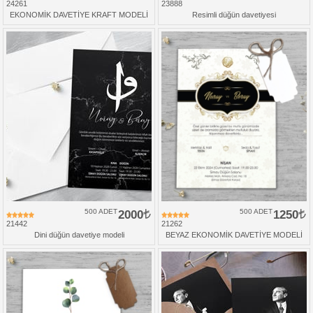
24261
23888
EKONOMİK DAVETİYE KRAFT MODELİ
Resimli düğün davetiyesi
500 ADET
2000
500 ADET
1250
21442
21262
Dini düğün davetiye modeli
BEYAZ EKONOMİK DAVETİYE MODELİ