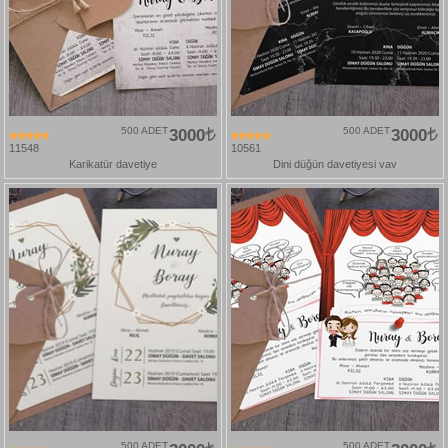
500 ADET
3000
500 ADET
3000
11548
10561
Karikatür davetiye
Dini düğün davetiyesi vav
500 ADET
500 ADET