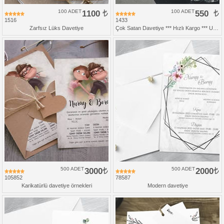
100 ADET
1100
100 ADET
550
1516
1433
Zarfsız Lüks Davetiye
Çok Satan Davetiye *** Hızlı Kargo *** Ucuz Fiyat
500 ADET
3000
500 ADET
2000
105852
78587
Karikatürlü davetiye örnekleri
Modern davetiye