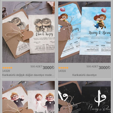
500 ADET
3000
500 ADET
3000
14328
14316
Karikatürlü değişik düğün davetiye modelleri
Karikatürlü davetiye