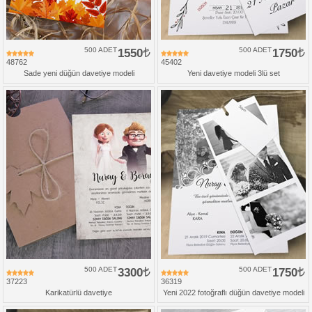
500 ADET
1550
500 ADET
1750
48762
45402
Sade yeni düğün davetiye modeli
Yeni davetiye modeli 3lü set
500 ADET
3300
500 ADET
1750
37223
36319
Karikatürlü davetiye
Yeni 2022 fotoğraflı düğün davetiye modeli