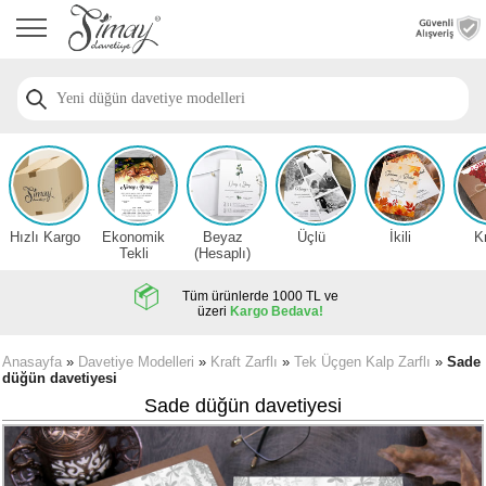
Anasayfa
Düğün
Davetiye
Modelleri
Nişan
Davetiye
Modelleri
Hızlı Kargo
Ekonomik
Beyaz
Üçlü
İkili
K
Sünnet
Tekli
(Hesaplı)
Davetiye
Modelleri
Tüm ürünlerde 1000 TL ve
üzeri
Kargo Bedava!
2026
Düğün
Anasayfa
»
Davetiye Modelleri
»
Kraft Zarflı
»
Tek Üçgen Kalp Zarflı
»
Sade
düğün davetiyesi
Davetiye
Örnekleri
Sade düğün davetiyesi
Zarfsız,
Hesaplı