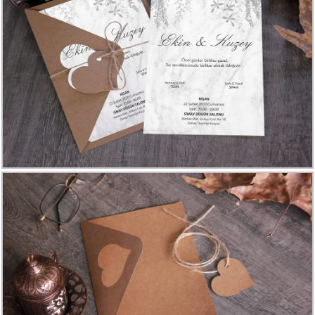
Davetiye
Modelleri
Karikatürlü
Davetiye
Modelleri
Sade
Düğün
Davetiye
Modelleri
Atatürk'lü
Davetiyeler
Papatyalı
Davetiye
Modelleri
Dini
Düğün
Davetiyeler
yeni