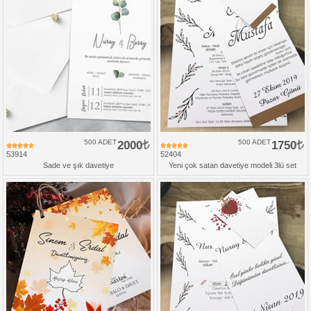
500 ADET
2000
500 ADET
1750
53914
52404
Sade ve şık davetiye
Yeni çok satan davetiye modeli 3lü set