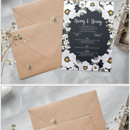
Davetiye
Modelleri
Karikatürlü
Davetiye
Modelleri
Sade
Düğün
Davetiye
Modelleri
Atatürk'lü
Davetiyeler
Papatyalı
Davetiye
Modelleri
Dini
Düğün
Davetiyeler
yeni