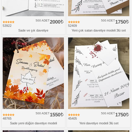
500 ADET
2000
500 ADET
1750
53922
52409
Sade ve şık davetiye
Yeni çok satan davetiye modeli 3lü set
500 ADET
1550
500 ADET
1750
48765
45405
Sade yeni düğün davetiye modeli
Yeni davetiye modeli 3lü set