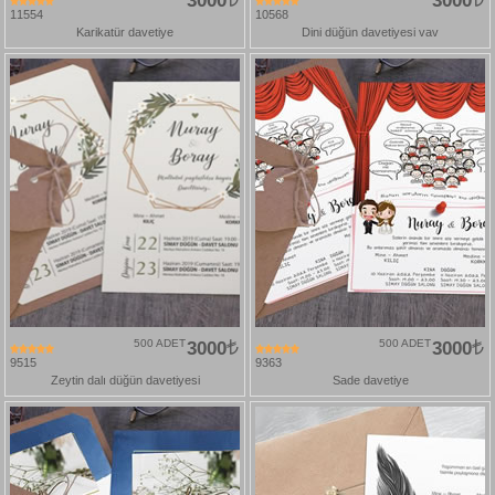
3000
3000
11554
10568
Karikatür davetiye
Dini düğün davetiyesi vav
500 ADET
3000
500 ADET
3000
9515
9363
Zeytin dalı düğün davetiyesi
Sade davetiye