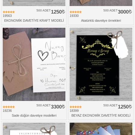
500 ADET
1250
500 ADET
3000
19563
19330
EKONOMİK DAVETİYE KRAFT MODELİ
Atatürklü davetiye örnekleri
500 ADET
3300
500 ADET
1250
19236
18399
Sade düğün davetiye modelleri
BEYAZ EKONOMİK DAVETİYE MODELİ