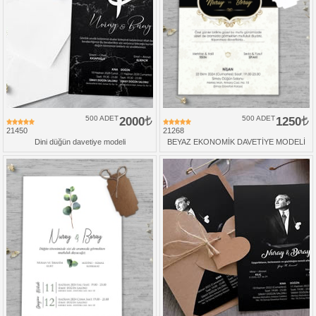
500 ADET
2000
500 ADET
1250
21450
21268
Dini düğün davetiye modeli
BEYAZ EKONOMİK DAVETİYE MODELİ