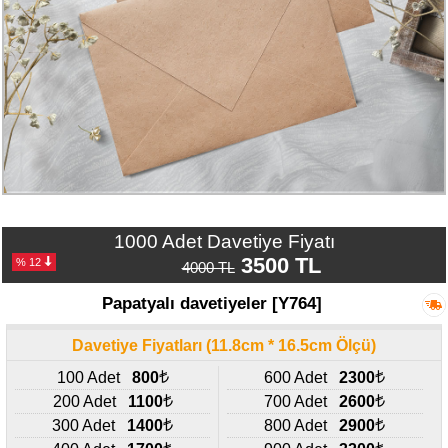
Numune
Talebi
(ücretsiz)
Gerçek
Müşteri
Yorumları
Yeni
Davetiye
Sözleri
1000 Adet Davetiye Fiyatı
3500 TL
% 12
4000 TL
Simay
Davetiye
Papatyalı davetiyeler [Y764]
-
Biz
Davetiye Fiyatları (11.8cm * 16.5cm Ölçü)
kimiz?
100 Adet
800
600 Adet
2300
İletişim
200 Adet
1100
700 Adet
2600
-
300 Adet
1400
800 Adet
2900
0533