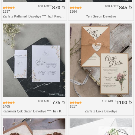
100 ADET
870
100 ADET
845
1337
1364
Zarfsız Katlamalı Davetiye *** Hızlı Kargo *** Ucuz Fiyat
Yeni Sezon Davetiye
100 ADET
775
100 ADET
1100
1405
1517
Katlamalı Çok Satan Davetiye *** Hızlı Kargo *** Ucuz Fiyat
Zarfsız Lüks Davetiye