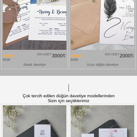
500 ADET
3000
500 ADET
2000
8508
8489
Klasik davetiye
Ucuz düğün davetiye
Çok tercih edilen düğün davetiye modellerinden
Sizin için seçtiklerimiz