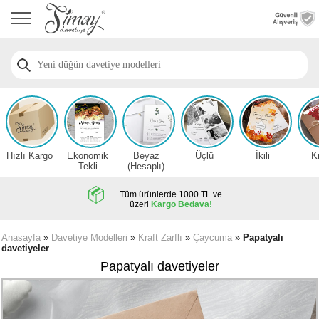
Anasayfa
Düğün
Davetiye
Modelleri
Nişan
Davetiye
Modelleri
Hızlı Kargo
Ekonomik
Beyaz
Üçlü
İkili
K
Sünnet
Tekli
(Hesaplı)
Davetiye
Modelleri
Tüm ürünlerde 1000 TL ve
üzeri
Kargo Bedava!
2026
Düğün
Anasayfa
»
Davetiye Modelleri
»
Kraft Zarflı
»
Çaycuma
»
Papatyalı
davetiyeler
Davetiye
Örnekleri
Papatyalı davetiyeler
Zarfsız,
Hesaplı