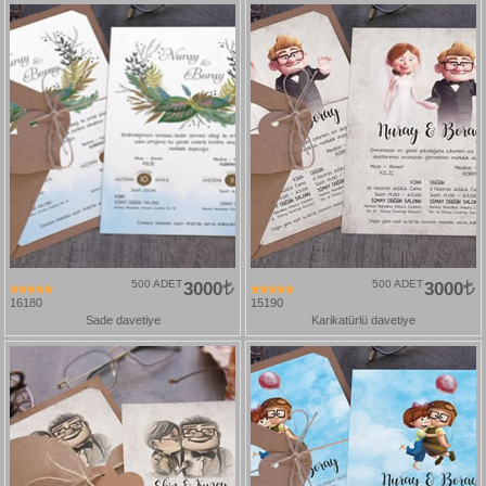
500 ADET
3000
500 ADET
3000
16180
15190
Sade davetiye
Karikatürlü davetiye