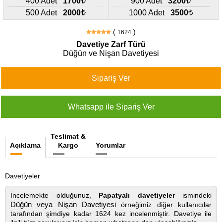
400 Adet
1700
900 Adet
3200
427
46
500 Adet
2000
1000 Adet
3500
29
(
)
1624
Davetiye Zarf Türü
Düğün ve Nişan Davetiyesi
Teslimat &
Açıklama
Kargo
Yorumlar
Davetiyeler
İncelemekte olduğunuz,
Papatyalı davetiyeler
ismindeki
Düğün veya Nişan Davetiyesi
örneğimiz diğer kullanıcılar
tarafından şimdiye kadar 1624 kez incelenmiştir. Davetiye ile