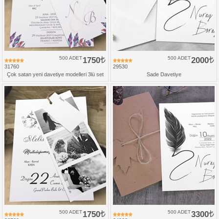
500 ADET
1750
500 ADET
2000
31760
29530
Çok satan yeni davetiye modelleri 3lü set
Sade Davetiye
500 ADET
1750
500 ADET
3300