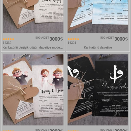
500 ADET
3000
500 ADET
3000
14332
14321
Karikatürlü değişik düğün davetiye modelleri
Karikatürlü davetiye
500 ADET
500 ADET