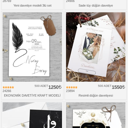
28769
24906
Yeni davetiye modeli 3lü set
Sade tüy düğün davetiye
500 ADET
1250
500 ADET
1550
24266
23894
EKONOMİK DAVETİYE KRAFT MODELİ
Resimli düğün davetiyesi