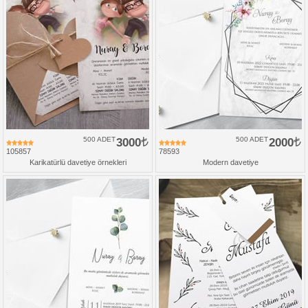
500 ADET
3000
500 ADET
2000
105857
78593
Karikatürlü davetiye örnekleri
Modern davetiye