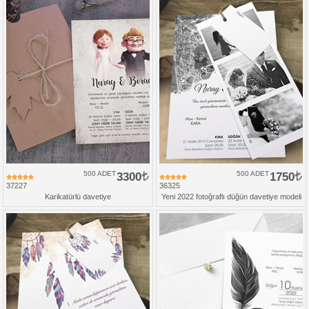
500 ADET
3300
500 ADET
1750
37227
36325
Karikatürlü davetiye
Yeni 2022 fotoğraflı düğün davetiye modeli