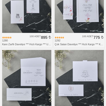
100 ADET
895
100 ADET
775
1280
1292
Kare Zarflı Davetiye *** Hızlı Kargo *** Ucuz Fiyat
Çok Satan Davetiye *** Hızlı Kargo *** Katlamalı Davetiye