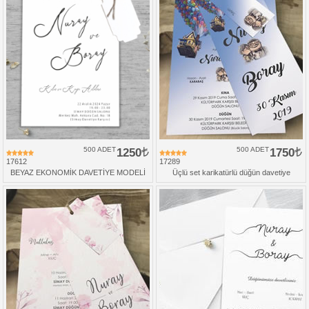
500 ADET
1250
500 ADET
1750
17612
17289
BEYAZ EKONOMİK DAVETİYE MODELİ
Üçlü set karikatürlü düğün davetiye