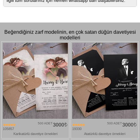
ilgili tüm sorularınız için hemen whatsapp dan ulaşabilirsiniz.
Beğendiğiniz zarf modelinin, en çok satan düğün davetiyesi
modelleri
500 ADET
3000
500 ADET
3000
105857
19330
Karikatürlü davetiye örnekleri
Atatürklü davetiye örnekleri