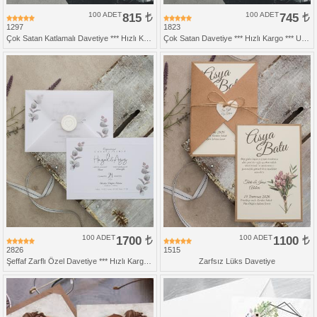
100 ADET
815
100 ADET
745
1297
1823
Çok Satan Katlamalı Davetiye *** Hızlı Kargo *** Ucuz Fiyat
Çok Satan Davetiye *** Hızlı Kargo *** Ucuz Fiyat
100 ADET
1700
100 ADET
1100
2826
1515
Şeffaf Zarflı Özel Davetiye *** Hızlı Kargo ***
Zarfsız Lüks Davetiye