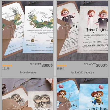
500 ADET
3000
500 ADET
3000
16175
15184
Sade davetiye
Karikatürlü davetiye