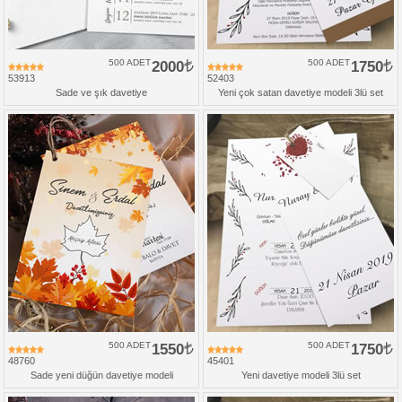
500 ADET
2000
500 ADET
1750
53913
52403
Sade ve şık davetiye
Yeni çok satan davetiye modeli 3lü set
500 ADET
1550
500 ADET
1750
48760
45401
Sade yeni düğün davetiye modeli
Yeni davetiye modeli 3lü set