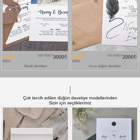
500 ADET
3000
500 ADET
2000
8503
8483
Klasik davetiye
Ucuz düğün davetiye
Çok tercih edilen düğün davetiye modellerinden
Sizin için seçtiklerimiz