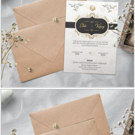
Davetiye
Modelleri
Karikatürlü
Davetiye
Modelleri
Sade
Düğün
Davetiye
Modelleri
Atatürk'lü
Davetiyeler
Papatyalı
Davetiye
Modelleri
Dini
Düğün
Davetiyeler
yeni