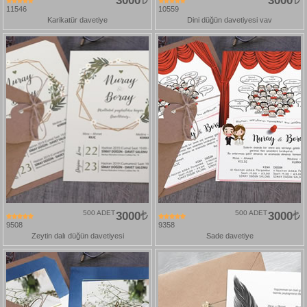
3000
3000
11546
10559
Karikatür davetiye
Dini düğün davetiyesi vav
500 ADET
3000
500 ADET
3000
9508
9358
Zeytin dalı düğün davetiyesi
Sade davetiye