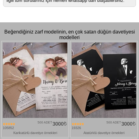
ilgili tüm sorularınız için hemen whatsapp dan ulaşabilirsiniz.
Beğendiğiniz zarf modelinin, en çok satan düğün davetiyesi
modelleri
500 ADET
3000
500 ADET
3000
105852
19326
Karikatürlü davetiye örnekleri
Atatürklü davetiye örnekleri