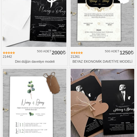
500 ADET
2000
500 ADET
1250
21442
21261
Dini düğün davetiye modeli
BEYAZ EKONOMİK DAVETİYE MODELİ