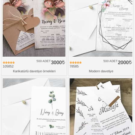
500 ADET
3000
500 ADET
2000
105852
78585
Karikatürlü davetiye örnekleri
Modern davetiye