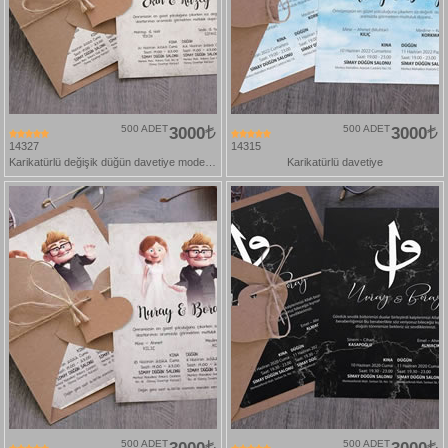
500 ADET
3000
500 ADET
3000
14327
14315
Karikatürlü değişik düğün davetiye modelleri
Karikatürlü davetiye
500 ADET
500 ADET