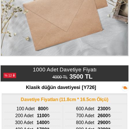
Numune
Talebi
(ücretsiz)
Gerçek
Müşteri
Yorumları
Yeni
Davetiye
Sözleri
1000 Adet Davetiye Fiyatı
3500 TL
% 12
4000 TL
Simay
Davetiye
Klasik düğün davetiyesi [Y726]
-
Biz
Davetiye Fiyatları (11.8cm * 16.5cm Ölçü)
kimiz?
100 Adet
800
600 Adet
2300
İletişim
200 Adet
1100
700 Adet
2600
-
300 Adet
1400
800 Adet
2900
0533