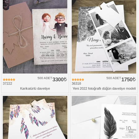
500 ADET
3300
500 ADET
1750
37222
36318
Karikatürlü davetiye
Yeni 2022 fotoğraflı düğün davetiye modeli