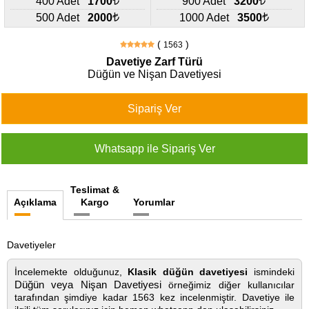
400 Adet
1700
900 Adet
3200
427
46
500 Adet
2000
1000 Adet
3500
29
(
)
1563
Davetiye Zarf Türü
Düğün ve Nişan Davetiyesi
Teslimat &
Açıklama
Kargo
Yorumlar
Davetiyeler
İncelemekte olduğunuz,
Klasik düğün davetiyesi
ismindeki
Düğün veya Nişan Davetiyesi
örneğimiz diğer kullanıcılar
tarafından şimdiye kadar 1563 kez incelenmiştir. Davetiye ile