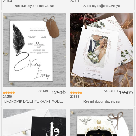
28764
24901
Yeni davetiye modeli 3lü set
Sade tüy düğün davetiye
500 ADET
1250
500 ADET
1550
24259
23888
EKONOMİK DAVETİYE KRAFT MODELİ
Resimli düğün davetiyesi