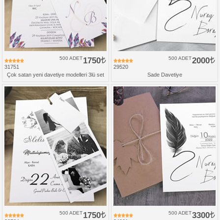
500 ADET
1750
500 ADET
2000
31751
29520
Çok satan yeni davetiye modelleri 3lü set
Sade Davetiye
500 ADET
1750
500 ADET
3300