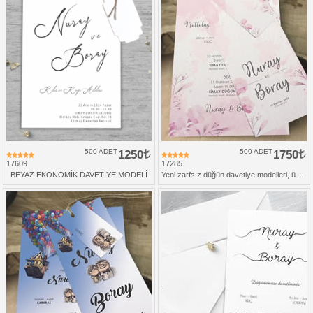
500 ADET
1250
500 ADET
1750
17609
17285
BEYAZ EKONOMİK DAVETİYE MODELİ
Yeni zarfsız düğün davetiye modelleri, üçlü set