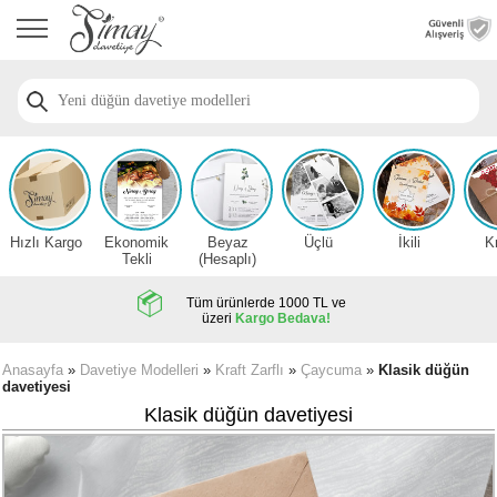
Anasayfa
Düğün
Davetiye
Modelleri
Nişan
Davetiye
Modelleri
Hızlı Kargo
Ekonomik
Beyaz
Üçlü
İkili
K
Sünnet
Tekli
(Hesaplı)
Davetiye
Modelleri
Tüm ürünlerde 1000 TL ve
üzeri
Kargo Bedava!
2026
Düğün
Anasayfa
»
Davetiye Modelleri
»
Kraft Zarflı
»
Çaycuma
»
Klasik düğün
davetiyesi
Davetiye
Örnekleri
Klasik düğün davetiyesi
Zarfsız,
Hesaplı