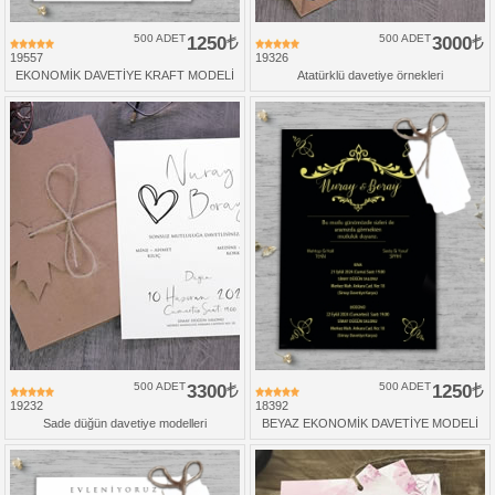
500 ADET
1250
500 ADET
3000
19557
19326
EKONOMİK DAVETİYE KRAFT MODELİ
Atatürklü davetiye örnekleri
500 ADET
3300
500 ADET
1250
19232
18392
Sade düğün davetiye modelleri
BEYAZ EKONOMİK DAVETİYE MODELİ