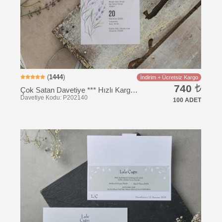
(
1444
)
İndirim + Ücretsiz Kargo
740
Çok Satan Davetiye *** Hızlı Kargo *** Ucuz Fiyat
100 ADET
Davetiye Kodu: TU5043