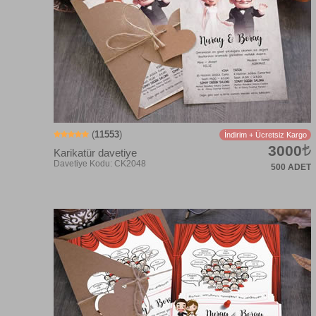
(
11553
)
İndirim + Ücretsiz Kargo
3000
Karikatür davetiye
500 ADET
Davetiye Kodu: TU5048