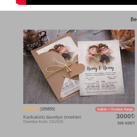
Be
(
105855
)
İndirim + Ücretsiz Kargo
3000
Karikatürlü davetiye örnekleri
500 ADET