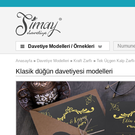
Numune
Davetiye Modelleri / Örnekleri
Anasayfa
»
Davetiye Modelleri
»
Kraft Zarflı
»
Tek Üçgen Kalp Zarflı
Klasik düğün davetiyesi modelleri