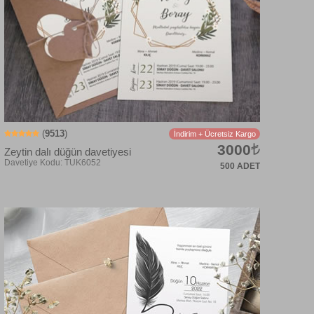
(
9513
)
İndirim + Ücretsiz Kargo
3000
Zeytin dalı düğün davetiyesi
500 ADET
Davetiye Kodu: TU5025