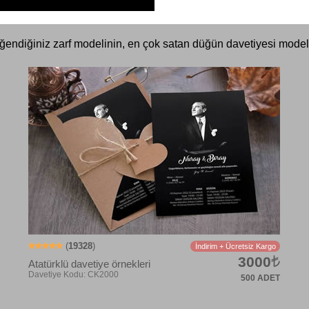
ğendiğiniz zarf modelinin, en çok satan düğün davetiyesi modell
(
19328
)
İndirim + Ücretsiz Kargo
3000
Atatürklü davetiye örnekleri
500 ADET