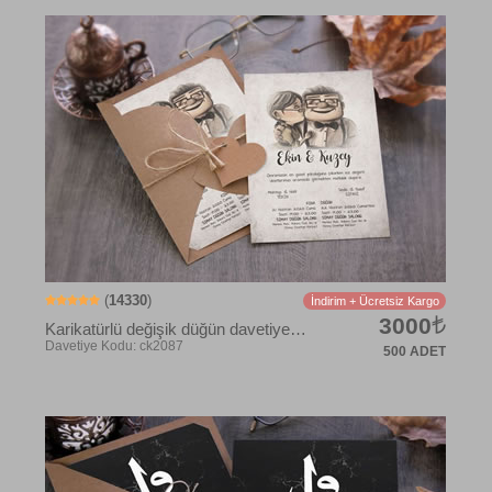
(
14330
)
İndirim + Ücretsiz Kargo
3000
Karikatürlü değişik düğün davetiye modelleri
500 ADET
Davetiye Kodu: CK2000