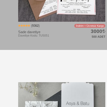
(
9362
)
İndirim + Ücretsiz Kargo
3000
Sade davetiye
500 ADET
Davetiye Kodu: CK2048