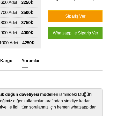
600 Adet
3250
700 Adet
3500
800 Adet
3750
900 Adet
4000
1000 Adet
4250
 Kargo
Yorumlar
Düğün
sik düğün davetiyesi modelleri
ismindeki
eğimiz diğer kullanıcılar tarafından şimdiye kadar
iye ile ilgili tüm sorularınız için hemen whatsapp dan