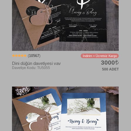
(
10567
)
İndirim + Ücretsiz Kargo
3000
Dini düğün davetiyesi vav
500 ADET
Davetiye Kodu: ck2087