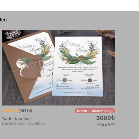
eri
(
16178
)
İndirim + Ücretsiz Kargo
3000
Sade davetiye
500 ADET