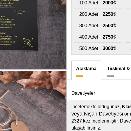
100 Adet
2000
200 Adet
2250
300 Adet
2500
400 Adet
2750
500 Adet
3000
Açıklama
Teslimat &
Davetiyeler
İncelemekte olduğunuz,
Kla
veya Nişan Davetiyesi
örn
2327 kez incelenmiştir. Davet
ulaşabilirsiniz.