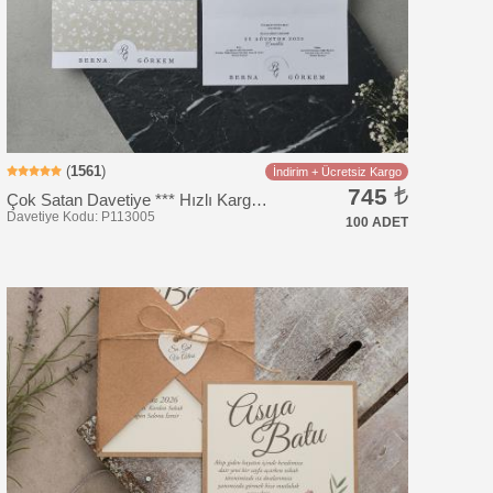
(
1561
)
İndirim + Ücretsiz Kargo
745
Çok Satan Davetiye *** Hızlı Kargo *** Ucuz Fiyat
100 ADET
Davetiye Kodu: Y769