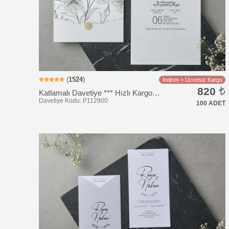
(
1524
)
İndirim + Ücretsiz Kargo
820
Katlamalı Davetiye *** Hızlı Kargo *** Ucuz Fiyat
100 ADET
Davetiye Kodu: TU5051