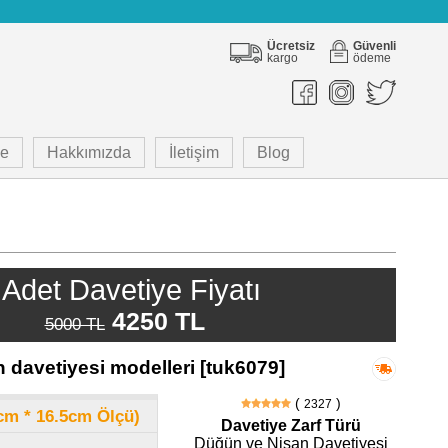
Ücretsiz
Güvenli
kargo
ödeme
e
Hakkımızda
İletişim
Blog
Adet Davetiye Fiyatı
4250 TL
5000 TL
 davetiyesi modelleri [tuk6079]
(
)
2327
8cm * 16.5cm Ölçü)
Davetiye Zarf Türü
Düğün ve Nişan Davetiyesi