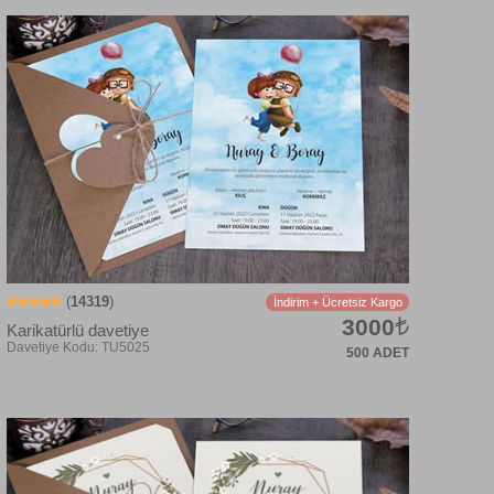
(
14319
)
İndirim + Ücretsiz Kargo
3000
Karikatürlü davetiye
500 ADET
Davetiye Kodu: TUK6053