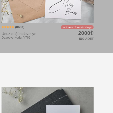
(
8487
)
İndirim + Ücretsiz Kargo
2000
Ucuz düğün davetiye
500 ADET
Davetiye Kodu: TUK6052