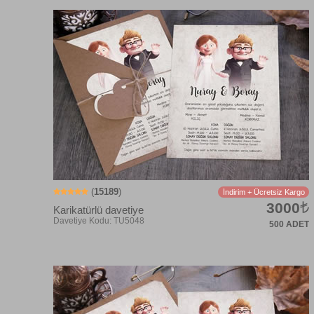
(
15189
)
İndirim + Ücretsiz Kargo
3000
Karikatürlü davetiye
500 ADET
Davetiye Kodu: CK2026