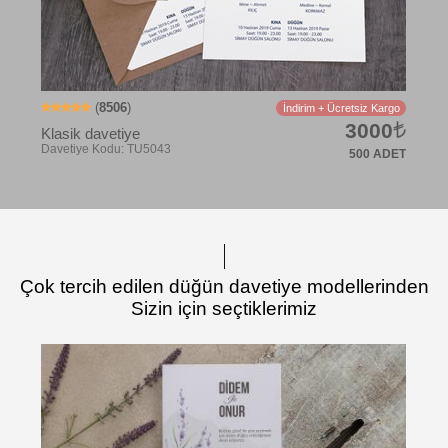
(
8506
)
İndirim + Ücretsiz Kargo
3000
Klasik davetiye
500 ADET
Çok tercih edilen düğün davetiye modellerinden
Sizin için seçtiklerimiz
Davetiye Kodu: TU5055