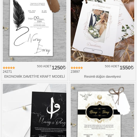
500 ADET
1250
500 ADET
1550
24271
23897
EKONOMİK DAVETİYE KRAFT MODELİ
Resimli düğün davetiyesi