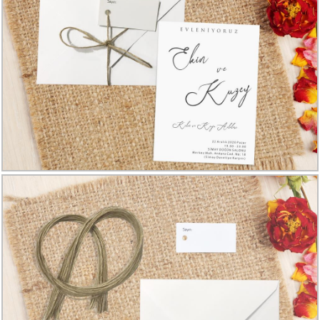
Davetiye
Modelleri
Karikatürlü
Davetiye
Modelleri
Sade
Düğün
Davetiye
Modelleri
Atatürk'lü
Davetiyeler
Papatyalı
Davetiye
Modelleri
Dini
Düğün
Davetiyeler
yeni