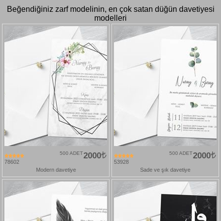
Beğendiğiniz zarf modelinin, en çok satan düğün davetiyesi
modelleri
500 ADET
2000
500 ADET
2000
78602
53928
Modern davetiye
Sade ve şık davetiye