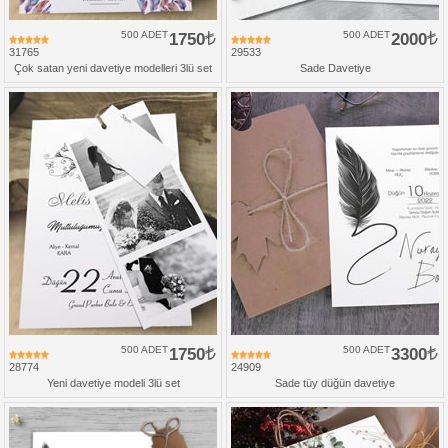
500 ADET
1750
500 ADET
2000
31765
29533
Çok satan yeni davetiye modelleri 3lü set
Sade Davetiye
500 ADET
1750
500 ADET
3300
28774
24909
Yeni davetiye modeli 3lü set
Sade tüy düğün davetiye