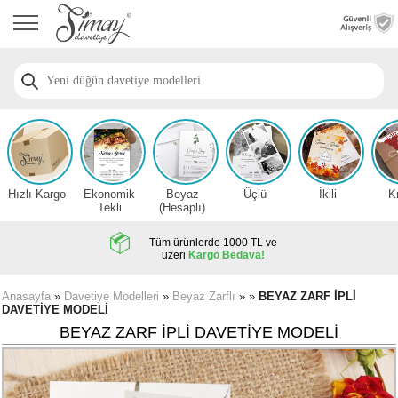
Anasayfa
Düğün
Davetiye
Modelleri
Nişan
Davetiye
Modelleri
Hızlı Kargo
Ekonomik
Beyaz
Üçlü
İkili
K
Sünnet
Tekli
(Hesaplı)
Davetiye
Modelleri
Tüm ürünlerde 1000 TL ve
üzeri
Kargo Bedava!
2026
Düğün
Anasayfa
»
Davetiye Modelleri
»
Beyaz Zarflı
» »
BEYAZ ZARF İPLİ
DAVETİYE MODELİ
Davetiye
Örnekleri
BEYAZ ZARF İPLİ DAVETİYE MODELİ
Zarfsız,
Hesaplı