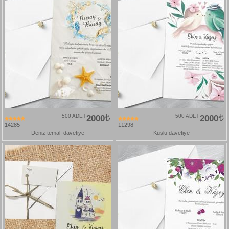
500 ADET
2000
500 ADET
2000
14285
11298
Deniz temalı davetiye
Kuşlu davetiye