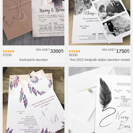
500 ADET
3300
500 ADET
1750
37230
36330
Karikatürlü davetiye
Yeni 2022 fotoğraflı düğün davetiye modeli