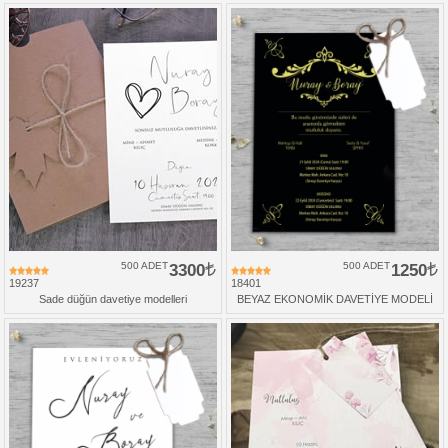
500 ADET
3300
500 ADET
1250
19237
18401
Sade düğün davetiye modelleri
BEYAZ EKONOMİK DAVETİYE MODELİ