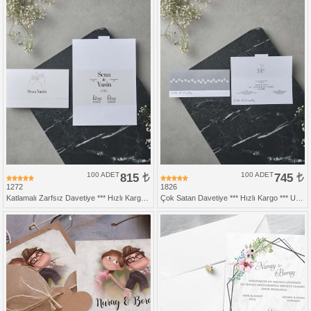
100 ADET
815
100 ADET
745
1272
1826
Katlamalı Zarfsız Davetiye *** Hızlı Kargo ***
Çok Satan Davetiye *** Hızlı Kargo *** Ucuz Fiyat