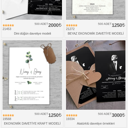
500 ADET
2000
500 ADET
1250
21453
21272
Dini düğün davetiye modeli
BEYAZ EKONOMİK DAVETİYE MODELİ
500 ADET
1250
500 ADET
3000
19568
19334
EKONOMİK DAVETİYE KRAFT MODELİ
Atatürklü davetiye örnekleri