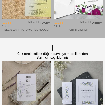
500 ADET
1750
500 ADET
2000
11240
10945
BEYAZ ZARF İPLİ DAVETİYE MODELİ
Çiçekli Davetiye
Çok tercih edilen düğün davetiye modellerinden
Sizin için seçtiklerimiz