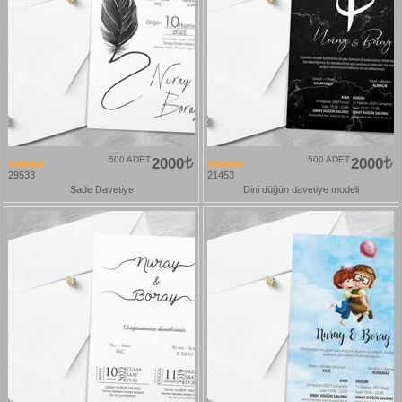
500 ADET
2000
500 ADET
2000
29533
21453
Sade Davetiye
Dini düğün davetiye modeli