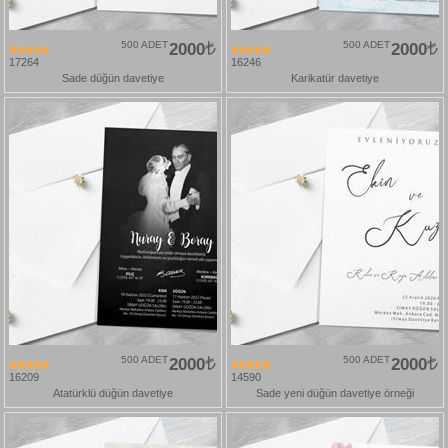
500 ADET
2000
500 ADET
2000
17264
16246
Sade düğün davetiye
Karikatür davetiye
500 ADET
2000
500 ADET
2000
16209
14590
Atatürklü düğün davetiye
Sade yeni düğün davetiye örneği