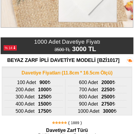
Numune
Talebi
(ücretsiz)
Gerçek
1000 Adet Davetiye Fiyatı
Müşteri
Yorumları
3000 TL
% 14
3500 TL
BEYAZ ZARF İPLİ DAVETİYE MODELİ [BZİ1017]
Yeni
Davetiye
Sözleri
Davetiye Fiyatları (11.8cm * 16.5cm Ölçü)
100 Adet
900
600 Adet
2000
Simay
200 Adet
1000
700 Adet
2250
Davetiye
-
300 Adet
1250
800 Adet
2500
Biz
400 Adet
1500
900 Adet
2750
kimiz?
500 Adet
1750
1000 Adet
3000
İletişim
(
)
1889
-
Davetiye Zarf Türü
0533