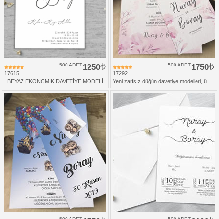
500 ADET
1250
500 ADET
1750
17615
17292
BEYAZ EKONOMİK DAVETİYE MODELİ
Yeni zarfsız düğün davetiye modelleri, üçlü set
500 ADET
500 ADET