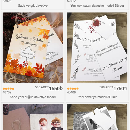
53928
52412
Sade ve şık davetiye
Yeni çok satan davetiye modeli 3lü set
500 ADET
1550
500 ADET
1750
48769
45409
Sade yeni düğün davetiye modeli
Yeni davetiye modeli 3lü set