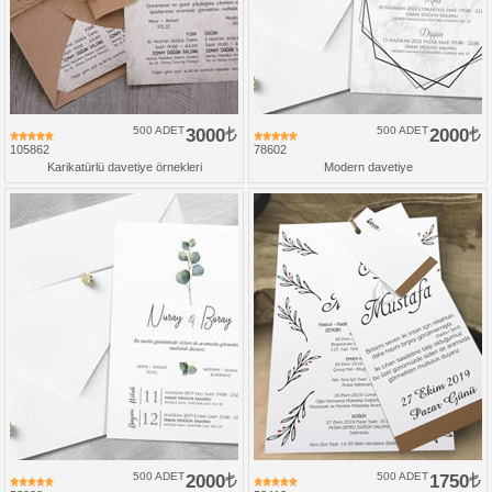
500 ADET
3000
500 ADET
2000
105862
78602
Karikatürlü davetiye örnekleri
Modern davetiye
500 ADET
2000
500 ADET
1750