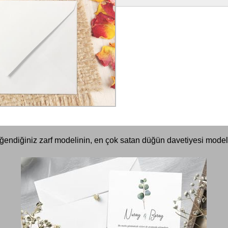
ğendiğiniz zarf modelinin, en çok satan düğün davetiyesi modell