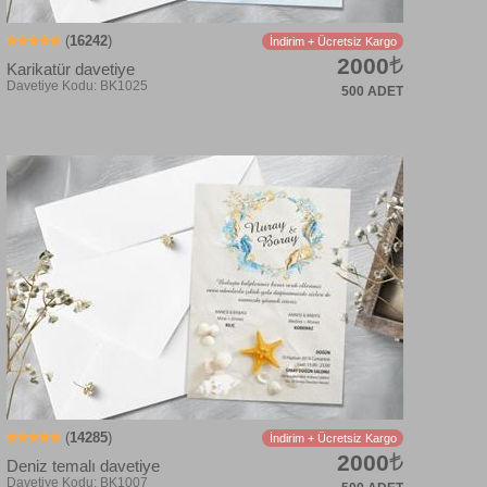
(
16242
)
İndirim + Ücretsiz Kargo
2000
Karikatür davetiye
500 ADET
Davetiye Kodu: BK1002
(
14285
)
İndirim + Ücretsiz Kargo
2000
Deniz temalı davetiye