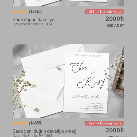
(
17261
)
İndirim + Ücretsiz Kargo
2000
Sade düğün davetiye
500 ADET
Davetiye Kodu: BK1013
(
14585
)
İndirim + Ücretsiz Kargo
2000
Sade yeni düğün davetiye örneği