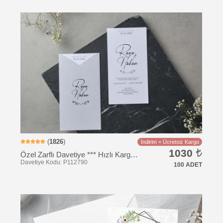
Davetiye Kodu: BZİ1016
(
1826
)
İndirim + Ücretsiz Kargo
1030
Özel Zarflı Davetiye *** Hızlı Kargo ***
100 ADET