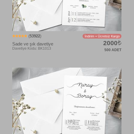
(
53922
)
İndirim + Ücretsiz Kargo
2000
Sade ve şık davetiye
500 ADET