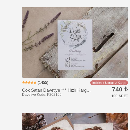
Davetiye Kodu: BK1028
(
1455
)
İndirim + Ücretsiz Kargo
740
Çok Satan Davetiye *** Hızlı Kargo *** Ucuz Fiyat
100 ADET