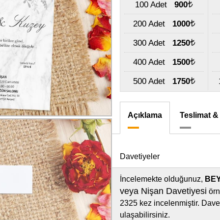
100 Adet
900
200 Adet
1000
300 Adet
1250
400 Adet
1500
500 Adet
1750
Açıklama
Teslimat &
Davetiyeler
İncelemekte olduğunuz,
BEY
veya Nişan Davetiyesi
örn
2325 kez incelenmiştir. Davet
ulaşabilirsiniz.