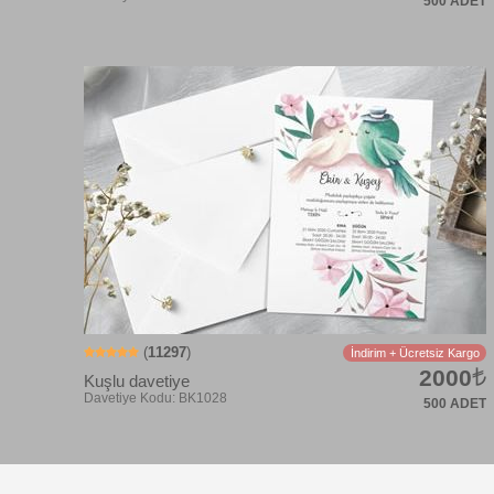
500 ADET
Davetiye Kodu: BK1015
(
11297
)
İndirim + Ücretsiz Kargo
2000
Kuşlu davetiye
500 ADET