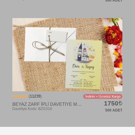
500 ADET
Davetiye Kodu: BK1024
(
11239
)
İndirim + Ücretsiz Kargo
1750
BEYAZ ZARF İPLİ DAVETİYE MODELİ
500 ADET