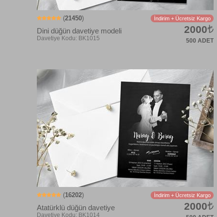
(
21450
)
İndirim + Ücretsiz Kargo
2000
Dini düğün davetiye modeli
500 ADET
Davetiye Kodu: BK1010
(
16202
)
İndirim + Ücretsiz Kargo
2000
Atatürklü düğün davetiye