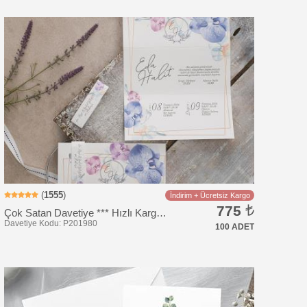
Davetiye Kodu: BK1005
(
1555
)
İndirim + Ücretsiz Kargo
775
Çok Satan Davetiye *** Hızlı Kargo *** Ucuz Fiyat
100 ADET