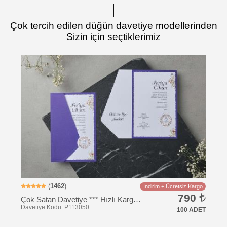
Çok tercih edilen düğün davetiye modellerinden
Sizin için seçtiklerimiz
Davetiye Kodu: BK1064
(
1462
)
İndirim + Ücretsiz Kargo
790
Çok Satan Davetiye *** Hızlı Kargo *** Ucuz Fiyat - Katlamalı Zarfsız Davetiye
100 ADET