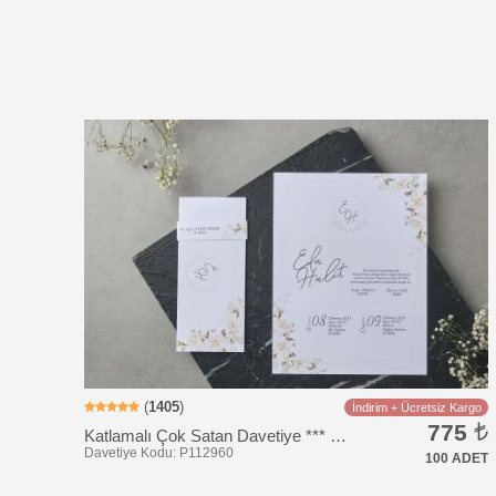
Davetiye Kodu: BK1014
(
1405
)
İndirim + Ücretsiz Kargo
775
Katlamalı Çok Satan Davetiye *** Hızlı Kargo *** Ucuz Fiyat
100 ADET