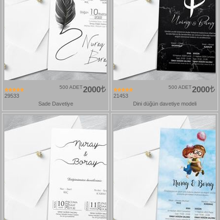
500 ADET
2000
500 ADET
2000
29533
21453
Sade Davetiye
Dini düğün davetiye modeli