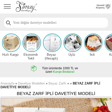
Anasayfa
Düğün
Davetiye
Modelleri
Nişan
Davetiye
Modelleri
Hızlı Kargo
Ekonomik
Beyaz
Üçlü
İkili
K
Sünnet
Tekli
(Hesaplı)
Davetiye
Modelleri
Tüm ürünlerde 1000 TL ve
üzeri
Kargo Bedava!
2026
Düğün
Anasayfa
»
Davetiye Modelleri
»
Beyaz Zarflı
» »
BEYAZ ZARF İPLİ
DAVETİYE MODELİ
Davetiye
Örnekleri
BEYAZ ZARF İPLİ DAVETİYE MODELİ
Zarfsız,
Hesaplı