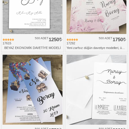
500 ADET
1250
500 ADET
1750
17615
17292
BEYAZ EKONOMİK DAVETİYE MODELİ
Yeni zarfsız düğün davetiye modelleri, üçlü set
500 ADET
500 ADET