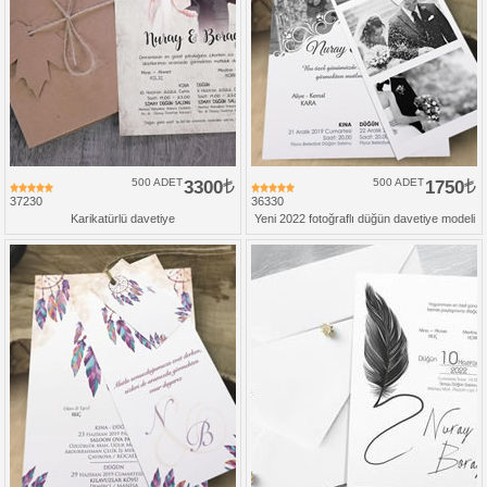
500 ADET
3300
500 ADET
1750
37230
36330
Karikatürlü davetiye
Yeni 2022 fotoğraflı düğün davetiye modeli