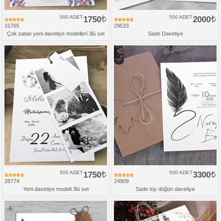
500 ADET
1750
500 ADET
2000
31765
29533
Çok satan yeni davetiye modelleri 3lü set
Sade Davetiye
500 ADET
1750
500 ADET
3300
28774
24909
Yeni davetiye modeli 3lü set
Sade tüy düğün davetiye