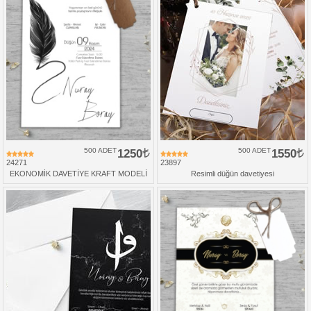
500 ADET
1250
500 ADET
1550
24271
23897
EKONOMİK DAVETİYE KRAFT MODELİ
Resimli düğün davetiyesi