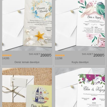
500 ADET
2000
500 ADET
2000
14285
11298
Deniz temalı davetiye
Kuşlu davetiye