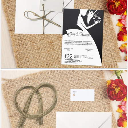
Davetiye
Modelleri
Karikatürlü
Davetiye
Modelleri
Sade
Düğün
Davetiye
Modelleri
Atatürk'lü
Davetiyeler
Papatyalı
Davetiye
Modelleri
Dini
Düğün
Davetiyeler
yeni