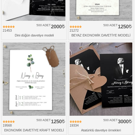
500 ADET
2000
500 ADET
1250
21453
21272
Dini düğün davetiye modeli
BEYAZ EKONOMİK DAVETİYE MODELİ
500 ADET
1250
500 ADET
3000
19568
19334
EKONOMİK DAVETİYE KRAFT MODELİ
Atatürklü davetiye örnekleri