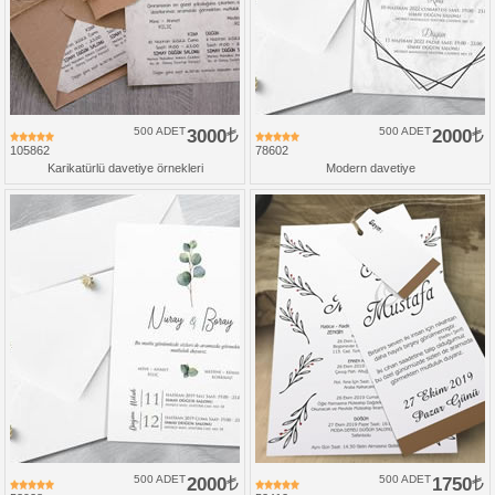
500 ADET
3000
500 ADET
2000
105862
78602
Karikatürlü davetiye örnekleri
Modern davetiye
500 ADET
2000
500 ADET
1750