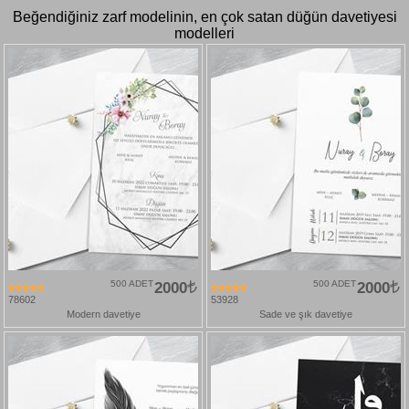
Beğendiğiniz zarf modelinin, en çok satan düğün davetiyesi
modelleri
500 ADET
2000
500 ADET
2000
78602
53928
Modern davetiye
Sade ve şık davetiye