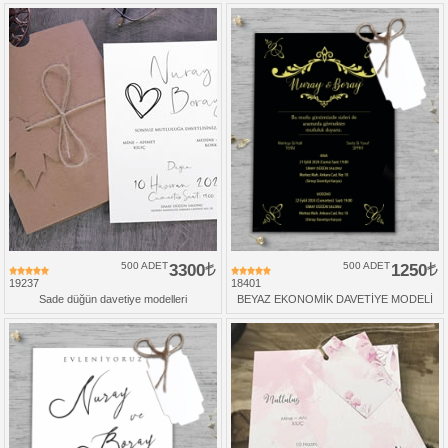
500 ADET
3300
500 ADET
1250
19237
18401
Sade düğün davetiye modelleri
BEYAZ EKONOMİK DAVETİYE MODELİ