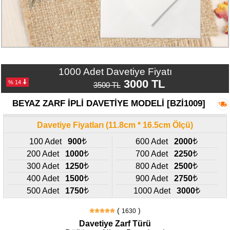
Numune
Talebi
(ücretsiz)
Gerçek
1000 Adet Davetiye Fiyatı
Müşteri
Yorumları
3000 TL
% 14
3500 TL
BEYAZ ZARF İPLİ DAVETİYE MODELİ [BZİ1009]
Yeni
Davetiye
Sözleri
Davetiye Fiyatları (11.8cm * 16.5cm Ölçü)
100 Adet
900
600 Adet
2000
Simay
200 Adet
1000
700 Adet
2250
Davetiye
-
300 Adet
1250
800 Adet
2500
Biz
400 Adet
1500
900 Adet
2750
kimiz?
500 Adet
1750
1000 Adet
3000
İletişim
(
)
1630
-
Davetiye Zarf Türü
0533