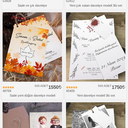
53928
52412
Sade ve şık davetiye
Yeni çok satan davetiye modeli 3lü set
500 ADET
1550
500 ADET
1750
48769
45409
Sade yeni düğün davetiye modeli
Yeni davetiye modeli 3lü set