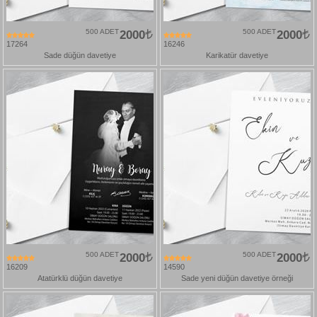
500 ADET
2000
500 ADET
2000
17264
16246
Sade düğün davetiye
Karikatür davetiye
500 ADET
2000
500 ADET
2000
16209
14590
Atatürklü düğün davetiye
Sade yeni düğün davetiye örneği