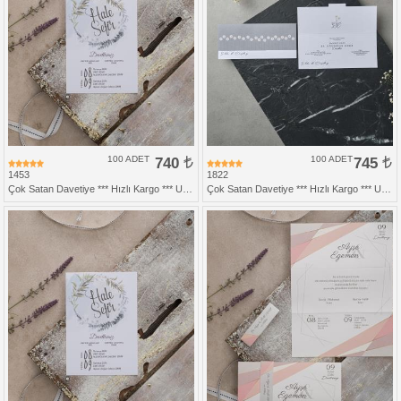
100 ADET
740
100 ADET
745
1453
1822
Çok Satan Davetiye *** Hızlı Kargo *** Ucuz Fiyat
Çok Satan Davetiye *** Hızlı Kargo *** Ucuz Fiyat