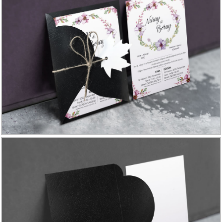
Davetiye
Modelleri
Karikatürlü
Davetiye
Modelleri
Sade
Düğün
Davetiye
Modelleri
Atatürk'lü
Davetiyeler
Papatyalı
Davetiye
Modelleri
Dini
Düğün
Davetiyeler
yeni