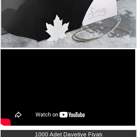
Numune
Talebi
(ücretsiz)
Gerçek
Müşteri
Yorumları
Yeni
Davetiye
Sözleri
Simay
Davetiye
-
Biz
kimiz?
İletişim
-
0533
1000 Adet Davetiye Fiyatı