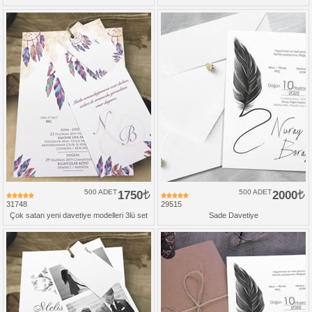
500 ADET
1750
500 ADET
2000
31748
29515
Çok satan yeni davetiye modelleri 3lü set
Sade Davetiye