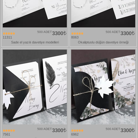
500 ADET
3300
500 ADET
3300
11311
8063
Sade el yazılı davetiye modelleri
Okaliptuslu düğün davetiye örneği
500 ADET
3300
500 ADET
3300
7561
6962