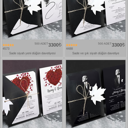
500 ADET
3300
500 ADET
3300
4573
4488
Sade siyah yeni düğün davetiyesi
Sade ve şık siyah düğün davetiye