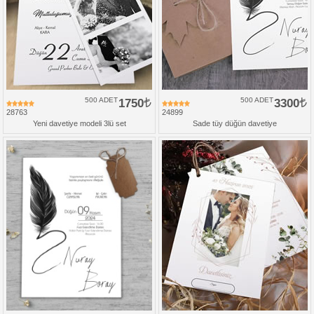
500 ADET
1750
500 ADET
3300
28763
24899
Yeni davetiye modeli 3lü set
Sade tüy düğün davetiye