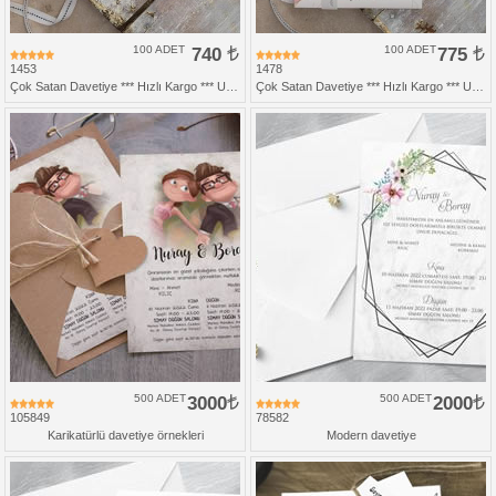
100 ADET
740
100 ADET
775
1453
1478
Çok Satan Davetiye *** Hızlı Kargo *** Ucuz Fiyat
Çok Satan Davetiye *** Hızlı Kargo *** Ucuz Fiyat
500 ADET
3000
500 ADET
2000
105849
78582
Karikatürlü davetiye örnekleri
Modern davetiye