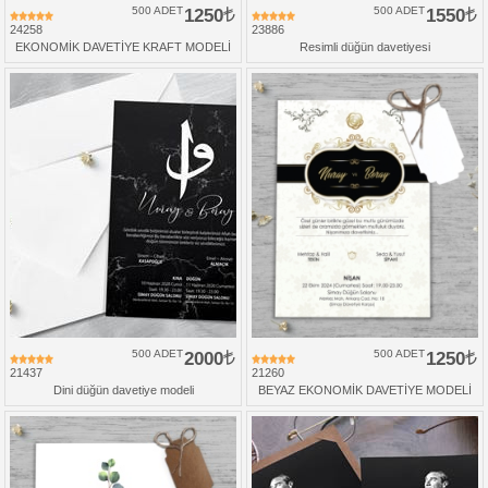
500 ADET
1250
500 ADET
1550
24258
23886
EKONOMİK DAVETİYE KRAFT MODELİ
Resimli düğün davetiyesi
500 ADET
2000
500 ADET
1250
21437
21260
Dini düğün davetiye modeli
BEYAZ EKONOMİK DAVETİYE MODELİ