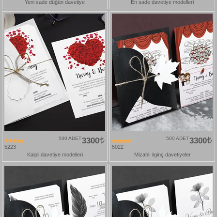
Yeni sade düğün davetiye
En sade davetiye modelleri
500 ADET
3300
500 ADET
3300
5223
5022
Kalpli davetiye modelleri
Mizahlı ilginç davetiyeler