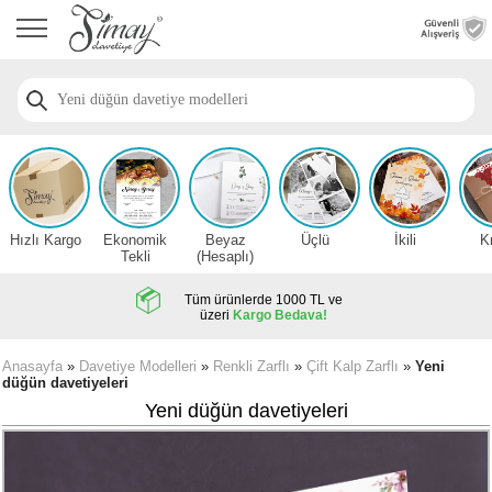
Anasayfa
Düğün
Davetiye
Modelleri
Nişan
Davetiye
Modelleri
Hızlı Kargo
Ekonomik
Beyaz
Üçlü
İkili
K
Sünnet
Tekli
(Hesaplı)
Davetiye
Modelleri
Tüm ürünlerde 1000 TL ve
üzeri
Kargo Bedava!
2026
Düğün
Anasayfa
»
Davetiye Modelleri
»
Renkli Zarflı
»
Çift Kalp Zarflı
»
Yeni
düğün davetiyeleri
Davetiye
Örnekleri
Yeni düğün davetiyeleri
Zarfsız,
Hesaplı