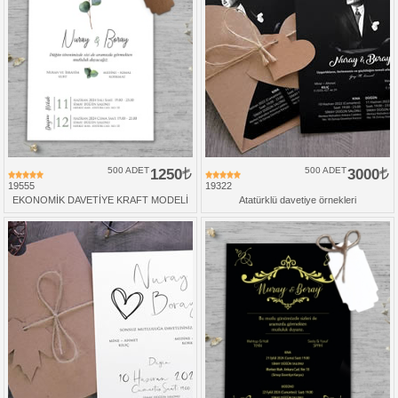
500 ADET
1250
500 ADET
3000
19555
19322
EKONOMİK DAVETİYE KRAFT MODELİ
Atatürklü davetiye örnekleri