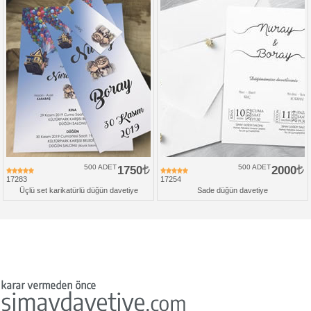
500 ADET
1750
500 ADET
2000
17283
17254
Üçlü set karikatürlü düğün davetiye
Sade düğün davetiye