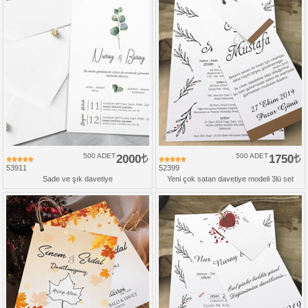
500 ADET
2000
500 ADET
1750
53911
52399
Sade ve şık davetiye
Yeni çok satan davetiye modeli 3lü set