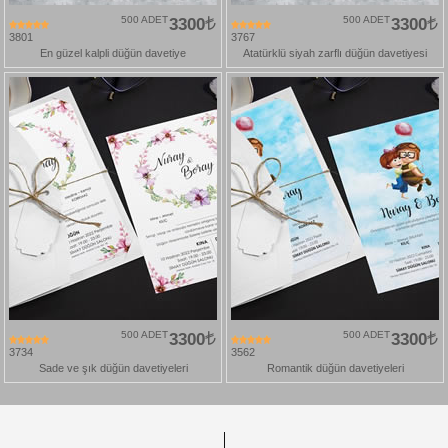
500 ADET
3300
500 ADET
3300
3801
3767
En güzel kalpli düğün davetiye
Atatürklü siyah zarflı düğün davetiyesi
500 ADET
3300
500 ADET
3300
3734
3562
Sade ve şık düğün davetiyeleri
Romantik düğün davetiyeleri