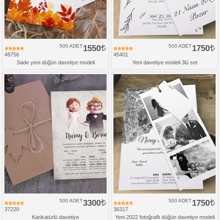
500 ADET
1550
500 ADET
1750
48756
45401
Sade yeni düğün davetiye modeli
Yeni davetiye modeli 3lü set
500 ADET
3300
500 ADET
1750
37220
36317
Karikatürlü davetiye
Yeni 2022 fotoğraflı düğün davetiye modeli