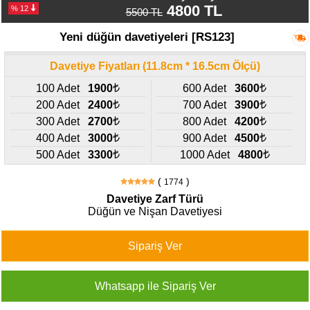
427
4800 TL
% 12
5500 TL
46
29
Yeni düğün davetiyeleri [RS123]
Davetiye Fiyatları (11.8cm * 16.5cm Ölçü)
100 Adet
1900
600 Adet
3600
200 Adet
2400
700 Adet
3900
300 Adet
2700
800 Adet
4200
400 Adet
3000
900 Adet
4500
500 Adet
3300
1000 Adet
4800
(
)
1774
Davetiye Zarf Türü
Düğün ve Nişan Davetiyesi