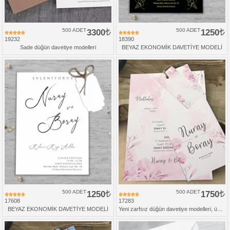
500 ADET
3300
500 ADET
1250
19232
18390
Sade düğün davetiye modelleri
BEYAZ EKONOMİK DAVETİYE MODELİ
500 ADET
1250
500 ADET
1750
17608
17283
BEYAZ EKONOMİK DAVETİYE MODELİ
Yeni zarfsız düğün davetiye modelleri, üçlü set