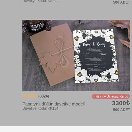
500 ADET
Davetiye Kodu: KS375
(
8824
)
İndirim + Ücretsiz Kargo
3300
Papatyalı düğün davetiye modeli
500 ADET