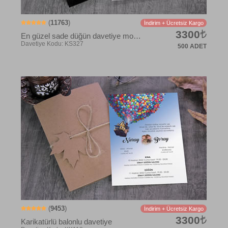
(
11763
)
İndirim + Ücretsiz Kargo
3300
En güzel sade düğün davetiye modelleri
500 ADET
Davetiye Kodu: KK128
(
9453
)
İndirim + Ücretsiz Kargo
3300
Karikatürlü balonlu davetiye