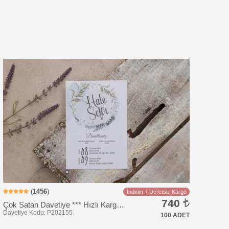
Davetiye Kodu: KK110
(
1456
)
İndirim + Ücretsiz Kargo
740
Çok Satan Davetiye *** Hızlı Kargo *** Ucuz Fiyat
100 ADET