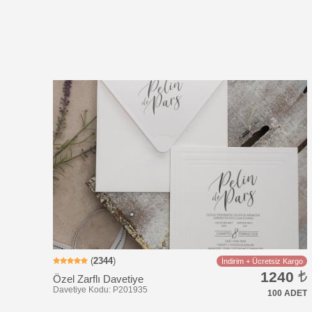
Davetiye Kodu: KS302
(
2344
)
İndirim + Ücretsiz Kargo
1240
Özel Zarflı Davetiye
100 ADET