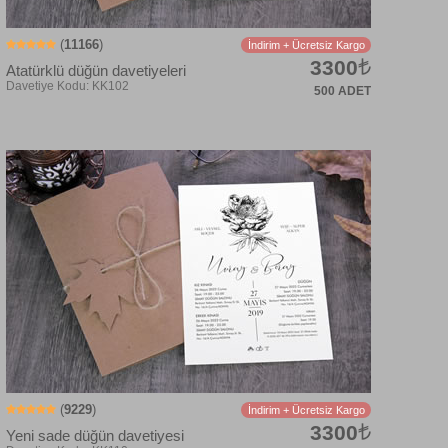
(
11166
)
İndirim + Ücretsiz Kargo
3300
Atatürklü düğün davetiyeleri
500 ADET
Davetiye Kodu: KK129
(
9229
)
İndirim + Ücretsiz Kargo
3300
Yeni sade düğün davetiyesi