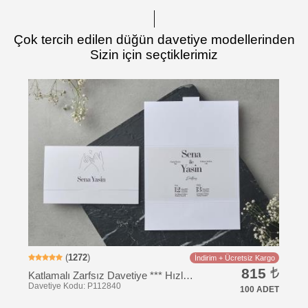
Çok tercih edilen düğün davetiye modellerinden
Sizin için seçtiklerimiz
Davetiye Kodu: KK118
(
1272
)
İndirim + Ücretsiz Kargo
815
Katlamalı Zarfsız Davetiye *** Hızlı Kargo ***
100 ADET