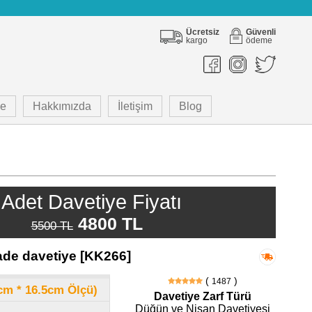
Ücretsiz
Güvenli
kargo
ödeme
e
Hakkımızda
İletişim
Blog
Adet Davetiye Fiyatı
4800 TL
5500 TL
de davetiye [KK266]
(
)
1487
8cm * 16.5cm Ölçü)
Davetiye Zarf Türü
Düğün ve Nişan Davetiyesi