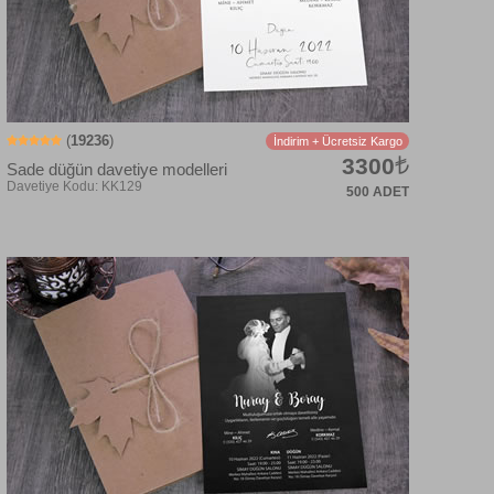
(
19236
)
İndirim + Ücretsiz Kargo
3300
Sade düğün davetiye modelleri
500 ADET