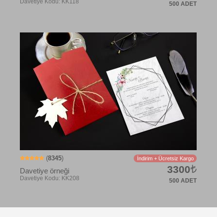
500 ADET
Davetiye Kodu: KS327
(
8345
)
İndirim + Ücretsiz Kargo
3300
Davetiye örneği
500 ADET