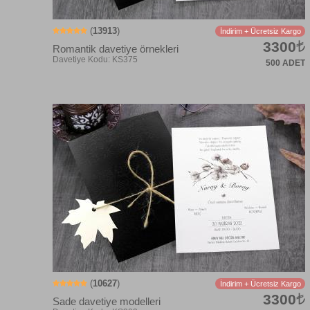
(
13913
)
İndirim + Ücretsiz Kargo
3300
Romantik davetiye örnekleri
500 ADET
Davetiye Kodu: KK107
(
10627
)
İndirim + Ücretsiz Kargo
3300
Sade davetiye modelleri