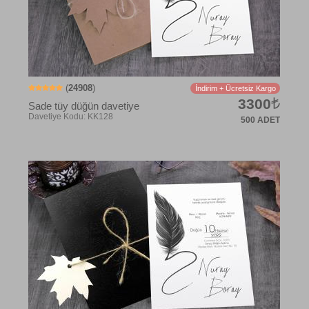
(
24908
)
İndirim + Ücretsiz Kargo
3300
Sade tüy düğün davetiye
500 ADET