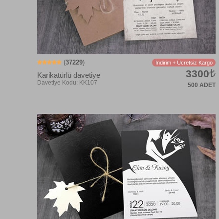
(
37229
)
İndirim + Ücretsiz Kargo
3300
Karikatürlü davetiye
500 ADET