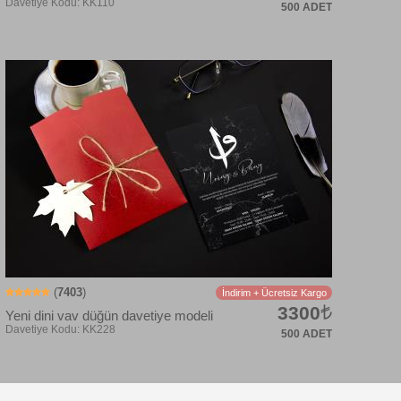
500 ADET
Davetiye Kodu: KK102
(
7403
)
İndirim + Ücretsiz Kargo
3300
Yeni dini vav düğün davetiye modeli
500 ADET