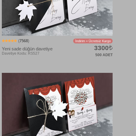
(
7568
)
İndirim + Ücretsiz Kargo
3300
Yeni sade düğün davetiye
500 ADET