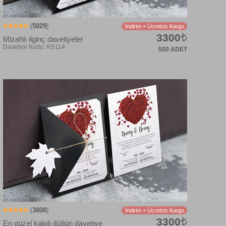
(
5029
)
İndirim + Ücretsiz Kargo
3300
Mizahlı ilginç davetiyeler
500 ADET
Davetiye Kodu: RS527
(
3808
)
İndirim + Ücretsiz Kargo
3300
En güzel kalpli düğün davetiye