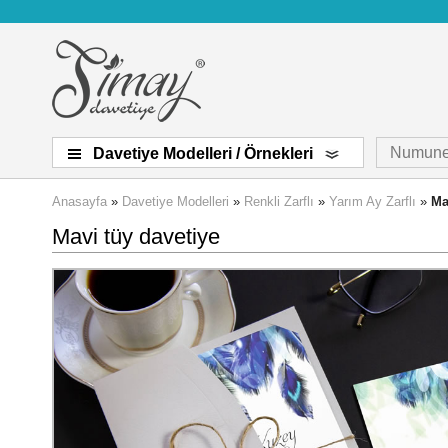
Numune
Davetiye Modelleri / Örnekleri
Anasayfa
»
Davetiye Modelleri
»
Renkli Zarflı
»
Yarım Ay Zarflı
»
Ma
Mavi tüy davetiye