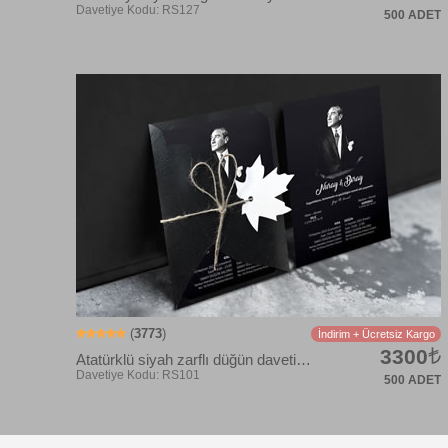
500 ADET
Davetiye Kodu: rs139
(
3773
)
İndirim + Ücretsiz Kargo
3300
Atatürklü siyah zarflı düğün davetiyesi
500 ADET