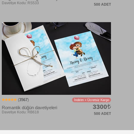
500 ADET
Davetiye Kodu: RS114
(
3567
)
İndirim + Ücretsiz Kargo
3300
Romantik düğün davetiyeleri
500 ADET