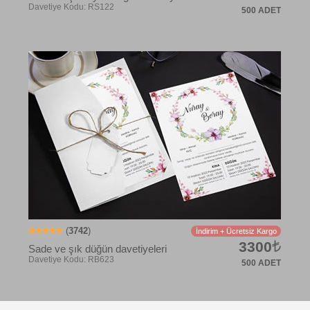
500 ADET
Davetiye Kodu: RB633
(
3742
)
İndirim + Ücretsiz Kargo
3300
Sade ve şık düğün davetiyeleri
500 ADET