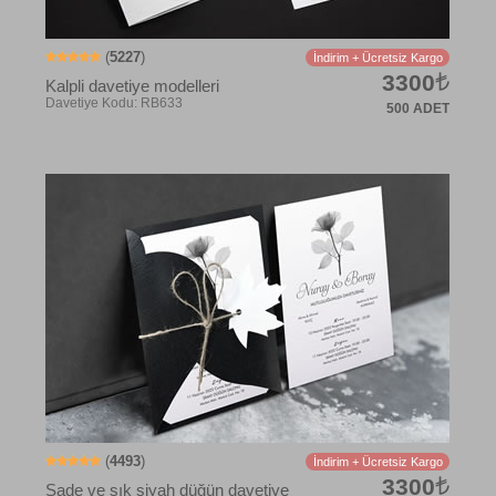
(
5227
)
İndirim + Ücretsiz Kargo
3300
Kalpli davetiye modelleri
500 ADET
Davetiye Kodu: RB634
(
4493
)
İndirim + Ücretsiz Kargo
3300
Sade ve şık siyah düğün davetiye