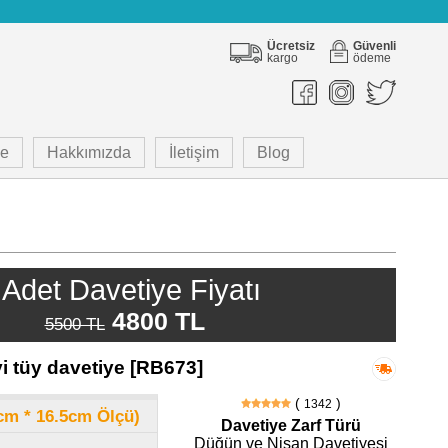
Ücretsiz
Güvenli
kargo
ödeme
e
Hakkımızda
İletişim
Blog
Adet Davetiye Fiyatı
4800 TL
5500 TL
i tüy davetiye [RB673]
(
)
1342
8cm * 16.5cm Ölçü)
Davetiye Zarf Türü
Düğün ve Nişan Davetiyesi