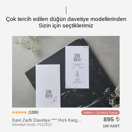
Çok tercih edilen düğün davetiye modellerinden
Sizin için seçtiklerimiz
Davetiye Kodu: RS122
(
1280
)
İndirim + Ücretsiz Kargo
895
Kare Zarflı Davetiye *** Hızlı Kargo *** Ucuz Fiyat
100 ADET