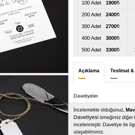
100 Adet
1900
200 Adet
2400
300 Adet
2700
400 Adet
3000
500 Adet
3300
Açıklama
Teslimat &
Davetiyeler
İncelemekte olduğunuz,
Mavi
Davetiyesi
örneğimiz diğer 
incelenmiştir. Davetiye ile i
ulaşabilirsiniz.