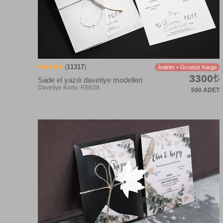
(
11317
)
İndirim + Ücretsiz Kargo
3300
Sade el yazılı davetiye modelleri
500 ADET