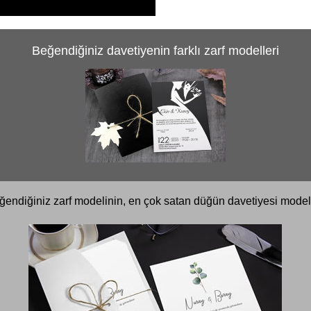
Beğendiğiniz davetiyenin farklı zarf modelleri
ğendiğiniz zarf modelinin, en çok satan düğün davetiyesi modell