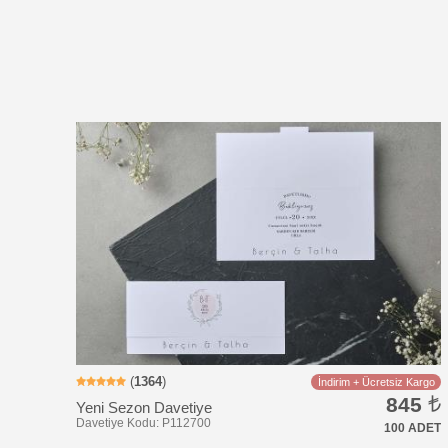
Davetiye Kodu: RS127
(
1364
)
İndirim + Ücretsiz Kargo
845
Yeni Sezon Davetiye
100 ADET