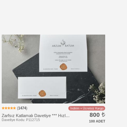
Davetiye Kodu: RS533
(
1474
)
İndirim + Ücretsiz Kargo
800
Zarfsız Katlamalı Davetiye *** Hızlı Kargo ***
100 ADET