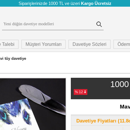
Siparişlerinizde 1000 TL ve üzeri
Kargo Ücretsiz
 Talebi
Müşteri Yorumları
Davetiye Sözleri
Ödem
vi tüy davetiye
1000 
% 12
Mav
Davetiye Fiyatları (11.