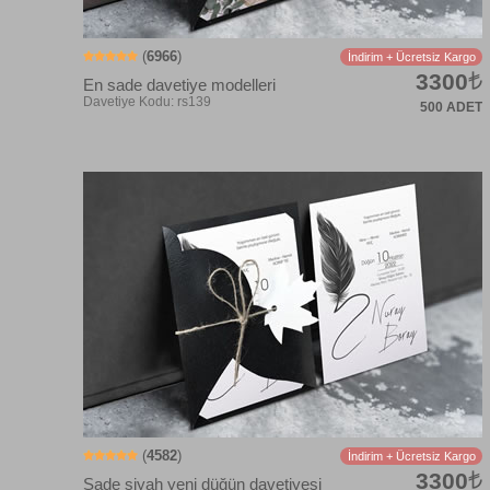
(
6966
)
İndirim + Ücretsiz Kargo
3300
En sade davetiye modelleri
500 ADET
Davetiye Kodu: RB628
(
4582
)
İndirim + Ücretsiz Kargo
3300
Sade siyah yeni düğün davetiyesi