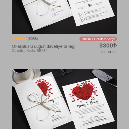
(
8068
)
İndirim + Ücretsiz Kargo
3300
Okaliptuslu düğün davetiye örneği
500 ADET