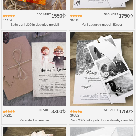
500 ADET
1550
500 ADET
1750
48773
45410
Sade yeni düğün davetiye modeli
Yeni davetiye modeli 3lü set
500 ADET
3300
500 ADET
1750
37231
36332
Karikatürlü davetiye
Yeni 2022 fotoğraflı düğün davetiye modeli