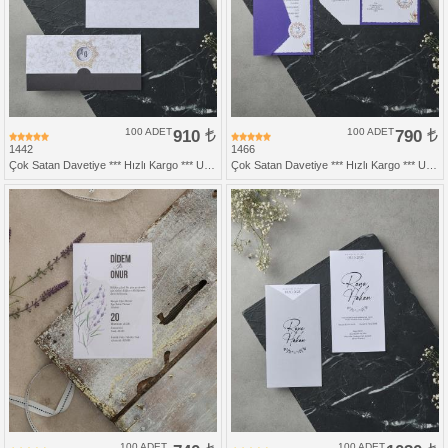
100 ADET
910
100 ADET
790
1442
1466
Çok Satan Davetiye *** Hızlı Kargo *** Ucuz Fiyat
Çok Satan Davetiye *** Hızlı Kargo *** Ucuz Fiyat - Katlamalı Zarfsız Davetiye
100 ADET
100 ADET