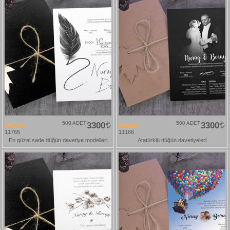
500 ADET
3300
500 ADET
3300
11765
11166
En güzel sade düğün davetiye modelleri
Atatürklü düğün davetiyeleri