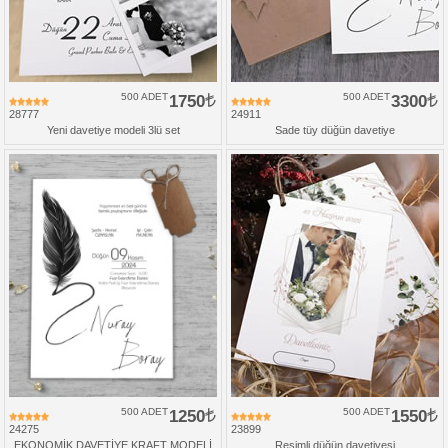
500 ADET
1750
500 ADET
3300
28777
24911
Yeni davetiye modeli 3lü set
Sade tüy düğün davetiye
500 ADET
1250
500 ADET
1550
24275
23899
EKONOMİK DAVETİYE KRAFT MODELİ
Resimli düğün davetiyesi