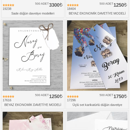
500 ADET
3300
500 ADET
1250
19238
18404
Sade düğün davetiye modelleri
BEYAZ EKONOMİK DAVETİYE MODELİ
500 ADET
1250
500 ADET
1750
17616
17296
BEYAZ EKONOMİK DAVETİYE MODELİ
Üçlü set karikatürlü düğün davetiye