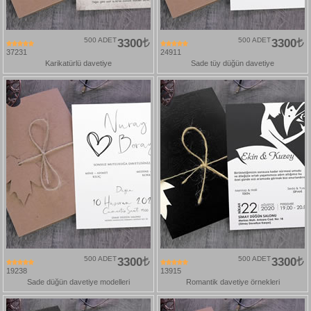
500 ADET
3300
500 ADET
3300
37231
24911
Karikatürlü davetiye
Sade tüy düğün davetiye
500 ADET
3300
500 ADET
3300
19238
13915
Sade düğün davetiye modelleri
Romantik davetiye örnekleri