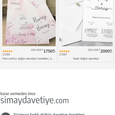
500 ADET
1750
500 ADET
2000
17293
17267
Yeni zarfsız düğün davetiye modelleri, üçlü set
Sade düğün davetiye
Yüzlerce farklı düğün davetiye örnekleri