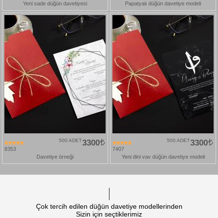
Yeni sade düğün davetiyesi
Papatyalı düğün davetiye modeli
500 ADET
3300
500 ADET
3300
8353
7407
Davetiye örneği
Yeni dini vav düğün davetiye modeli
Çok tercih edilen düğün davetiye modellerinden
Sizin için seçtiklerimiz