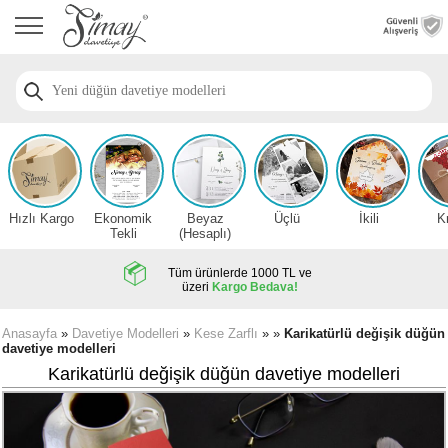
Anasayfa
Düğün
Davetiye
Modelleri
Nişan
Davetiye
Modelleri
Hızlı Kargo
Ekonomik
Beyaz
Üçlü
İkili
K
Sünnet
Tekli
(Hesaplı)
Davetiye
Modelleri
Tüm ürünlerde 1000 TL ve
üzeri
Kargo Bedava!
2026
Düğün
Anasayfa
»
Davetiye Modelleri
»
Kese Zarflı
» »
Karikatürlü değişik düğün
davetiye modelleri
Davetiye
Örnekleri
Karikatürlü değişik düğün davetiye modelleri
Zarfsız,
Hesaplı