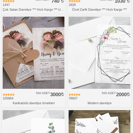
740
1030
1447
1828
Çok Satan Davetiye *** Hızlı Kargo *** Ucuz Fiyat
Özel Zarflı Davetiye *** Hızlı Kargo ***
500 ADET
3000
500 ADET
2000
105864
78607
Karikatürlü davetiye örnekleri
Modern davetiye