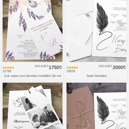
500 ADET
1750
500 ADET
2000
31768
29539
Çok satan yeni davetiye modelleri 3lü set
Sade Davetiye