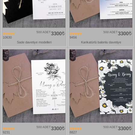
500 ADET
3300
500 ADET
3300
10630
9456
Sade davetiye modelleri
Karikatürlü balonlu davetiye
500 ADET
3300
500 ADET
3300
9231
8827