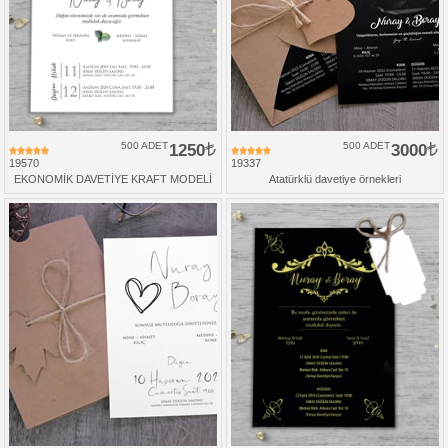
500 ADET
1250
500 ADET
3000
19570
19337
EKONOMİK DAVETİYE KRAFT MODELİ
Atatürklü davetiye örnekleri