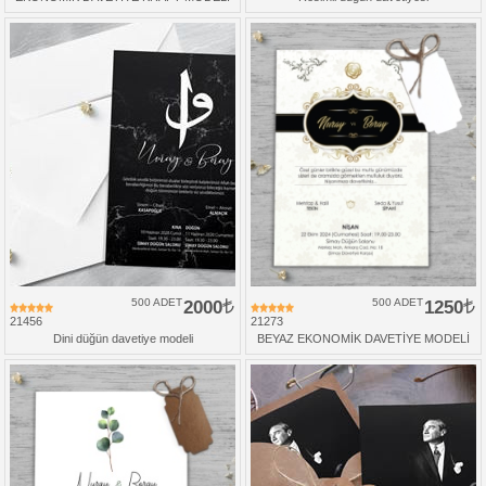
500 ADET
2000
500 ADET
1250
21456
21273
Dini düğün davetiye modeli
BEYAZ EKONOMİK DAVETİYE MODELİ