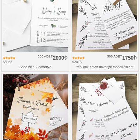
500 ADET
2000
500 ADET
1750
53933
52416
Sade ve şık davetiye
Yeni çok satan davetiye modeli 3lü set