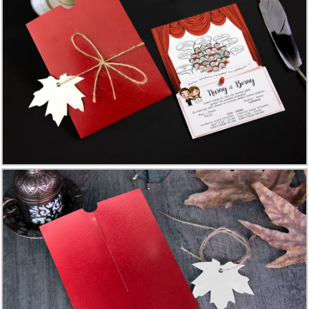
Davetiye
Modelleri
Karikatürlü
Davetiye
Modelleri
Sade
Düğün
Davetiye
Modelleri
Atatürk'lü
Davetiyeler
Papatyalı
Davetiye
Modelleri
Dini
Düğün
Davetiyeler
yeni