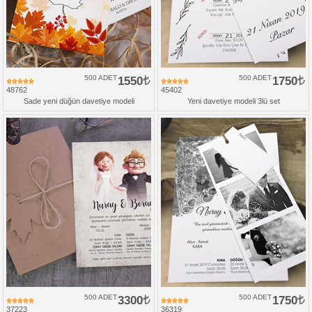
500 ADET
1550
500 ADET
1750
48762
45402
Sade yeni düğün davetiye modeli
Yeni davetiye modeli 3lü set
500 ADET
3300
500 ADET
1750
37223
36319