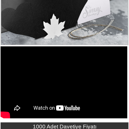
Numune
Talebi
(ücretsiz)
Gerçek
Müşteri
Yorumları
Yeni
Davetiye
Sözleri
Simay
Davetiye
-
Biz
kimiz?
İletişim
-
0533
1000 Adet Davetiye Fiyatı