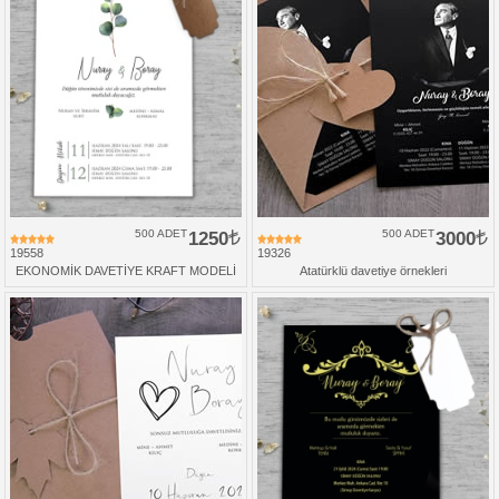
500 ADET
1250
500 ADET
3000
19558
19326
EKONOMİK DAVETİYE KRAFT MODELİ
Atatürklü davetiye örnekleri