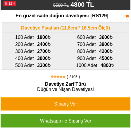
427
4800 TL
% 12
5500 TL
46
29
En güzel sade düğün davetiyesi [RS129]
Davetiye Fiyatları (11.8cm * 16.5cm Ölçü)
100 Adet
1900
600 Adet
3600
200 Adet
2400
700 Adet
3900
300 Adet
2700
800 Adet
4200
400 Adet
3000
900 Adet
4500
500 Adet
3300
1000 Adet
4800
(
)
2105
Davetiye Zarf Türü
Düğün ve Nişan Davetiyesi