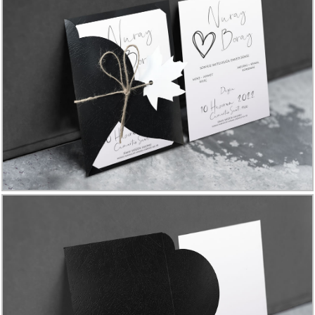
Davetiye
Modelleri
Karikatürlü
Davetiye
Modelleri
Sade
Düğün
Davetiye
Modelleri
Atatürk'lü
Davetiyeler
Papatyalı
Davetiye
Modelleri
Dini
Düğün
Davetiyeler
yeni