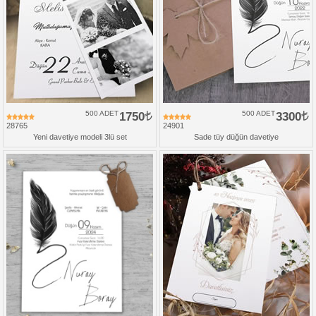
500 ADET
1750
500 ADET
3300
28765
24901
Yeni davetiye modeli 3lü set
Sade tüy düğün davetiye