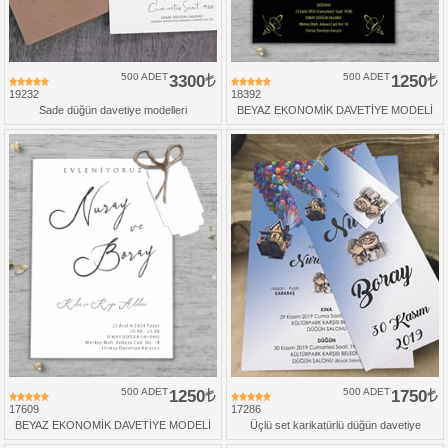
500 ADET
3300
500 ADET
1250
19232
18392
Sade düğün davetiye modelleri
BEYAZ EKONOMİK DAVETİYE MODELİ
500 ADET
1250
500 ADET
1750
17609
17286
BEYAZ EKONOMİK DAVETİYE MODELİ
Üçlü set karikatürlü düğün davetiye