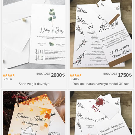
500 ADET
2000
500 ADET
1750
53914
52405
Sade ve şık davetiye
Yeni çok satan davetiye modeli 3lü set