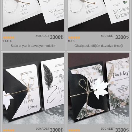
500 ADET
3300
500 ADET
3300
11314
8065
Sade el yazılı davetiye modelleri
Okaliptuslu düğün davetiye örneği
500 ADET
3300
500 ADET
3300