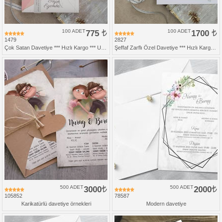
100 ADET
775
100 ADET
1700
1479
2827
Çok Satan Davetiye *** Hızlı Kargo *** Ucuz Fiyat
Şeffaf Zarflı Özel Davetiye *** Hızlı Kargo ***
500 ADET
3000
500 ADET
2000
105852
78587
Karikatürlü davetiye örnekleri
Modern davetiye