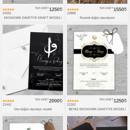
500 ADET
1250
500 ADET
1550
24261
23888
EKONOMİK DAVETİYE KRAFT MODELİ
Resimli düğün davetiyesi
500 ADET
2000
500 ADET
1250
21442
21262
Dini düğün davetiye modeli
BEYAZ EKONOMİK DAVETİYE MODELİ