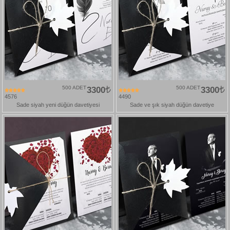
500 ADET
3300
500 ADET
3300
4576
4490
Sade siyah yeni düğün davetiyesi
Sade ve şık siyah düğün davetiye