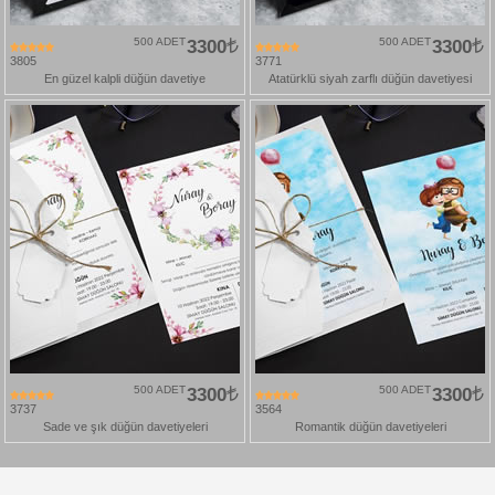
500 ADET
3300
500 ADET
3300
3805
3771
En güzel kalpli düğün davetiye
Atatürklü siyah zarflı düğün davetiyesi
500 ADET
3300
500 ADET
3300
3737
3564
Sade ve şık düğün davetiyeleri
Romantik düğün davetiyeleri