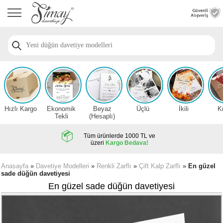
Anasayfa
Düğün
Davetiye
Modelleri
Nişan
Davetiye
Modelleri
Hızlı Kargo
Ekonomik
Beyaz
Üçlü
İkili
K
Sünnet
Tekli
(Hesaplı)
Davetiye
Modelleri
Tüm ürünlerde 1000 TL ve
üzeri
Kargo Bedava!
2026
Düğün
Anasayfa
»
Davetiye Modelleri
»
Renkli Zarflı
»
Çift Kalp Zarflı
»
En güzel
sade düğün davetiyesi
Davetiye
Örnekleri
En güzel sade düğün davetiyesi
Zarfsız,
Hesaplı