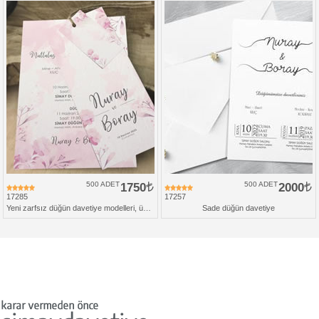
500 ADET
1750
500 ADET
2000
17285
17257
Yeni zarfsız düğün davetiye modelleri, üçlü set
Sade düğün davetiye