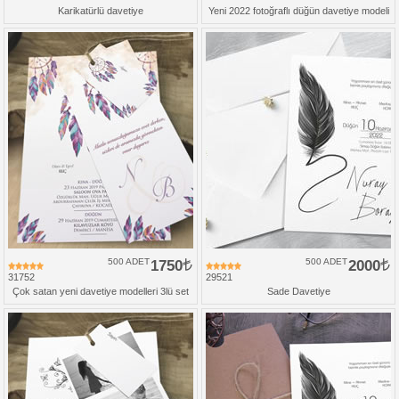
Karikatürlü davetiye
Yeni 2022 fotoğraflı düğün davetiye modeli
500 ADET
1750
500 ADET
2000
31752
29521
Çok satan yeni davetiye modelleri 3lü set
Sade Davetiye