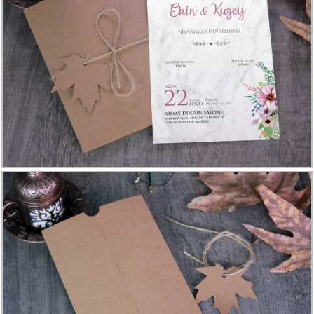
Davetiye
Modelleri
Karikatürlü
Davetiye
Modelleri
Sade
Düğün
Davetiye
Modelleri
Atatürk'lü
Davetiyeler
Papatyalı
Davetiye
Modelleri
Dini
Düğün
Davetiyeler
yeni