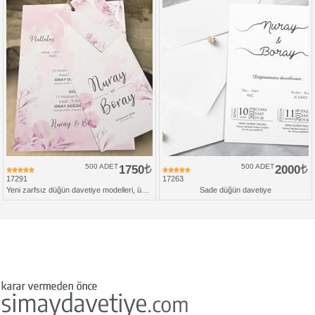
500 ADET
1750
500 ADET
2000
17291
17263
Yeni zarfsız düğün davetiye modelleri, üçlü set
Sade düğün davetiye