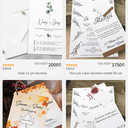
500 ADET
2000
500 ADET
1750
53926
52412
Sade ve şık davetiye
Yeni çok satan davetiye modeli 3lü set