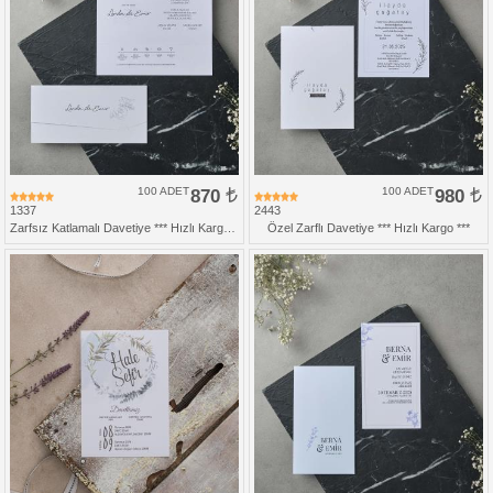
100 ADET
870
100 ADET
980
1337
2443
Zarfsız Katlamalı Davetiye *** Hızlı Kargo *** Ucuz Fiyat
Özel Zarflı Davetiye *** Hızlı Kargo ***