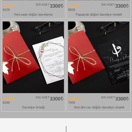
500 ADET
3300
500 ADET
3300
9229
8826
Yeni sade düğün davetiyesi
Papatyalı düğün davetiye modeli
500 ADET
3300
500 ADET
3300
8348
7405
Davetiye örneği
Yeni dini vav düğün davetiye modeli