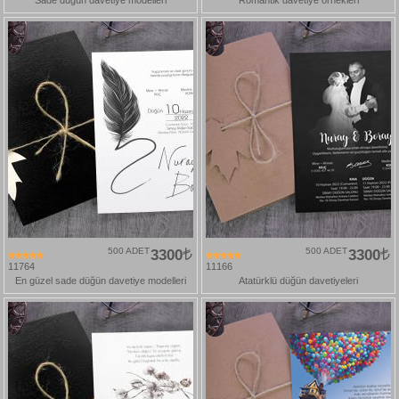
500 ADET
3300
500 ADET
3300
11764
11166
En güzel sade düğün davetiye modelleri
Atatürklü düğün davetiyeleri