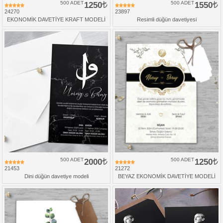
500 ADET
1250
500 ADET
1550
24270
23897
EKONOMİK DAVETİYE KRAFT MODELİ
Resimli düğün davetiyesi
500 ADET
2000
500 ADET
1250
21453
21272
Dini düğün davetiye modeli
BEYAZ EKONOMİK DAVETİYE MODELİ