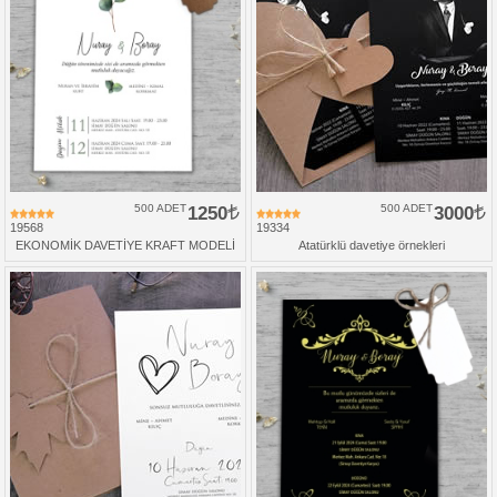
500 ADET
1250
500 ADET
3000
19568
19334
EKONOMİK DAVETİYE KRAFT MODELİ
Atatürklü davetiye örnekleri