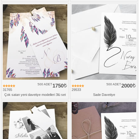
500 ADET
1750
500 ADET
2000
31765
29533
Çok satan yeni davetiye modelleri 3lü set
Sade Davetiye