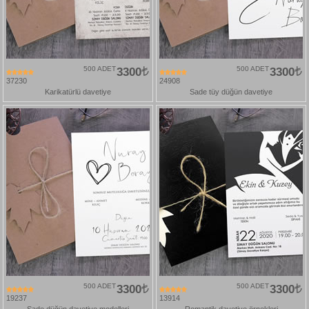
500 ADET
3300
500 ADET
3300
37230
24908
Karikatürlü davetiye
Sade tüy düğün davetiye
500 ADET
3300
500 ADET
3300
19237
13914
Sade düğün davetiye modelleri
Romantik davetiye örnekleri