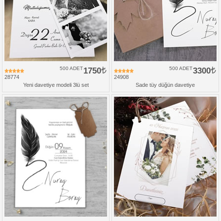
500 ADET
1750
500 ADET
3300
28774
24908
Yeni davetiye modeli 3lü set
Sade tüy düğün davetiye