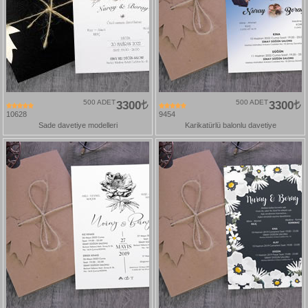
500 ADET
3300
500 ADET
3300
10628
9454
Sade davetiye modelleri
Karikatürlü balonlu davetiye