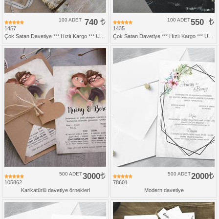
100 ADET
740
100 ADET
550
1457
1435
Çok Satan Davetiye *** Hızlı Kargo *** Ucuz Fiyat
Çok Satan Davetiye *** Hızlı Kargo *** Ucuz Fiyat
500 ADET
3000
500 ADET
2000
105862
78601
Karikatürlü davetiye örnekleri
Modern davetiye