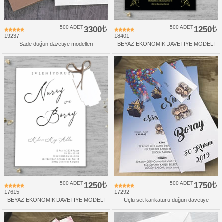
500 ADET
3300
500 ADET
1250
19237
18401
Sade düğün davetiye modelleri
BEYAZ EKONOMİK DAVETİYE MODELİ
500 ADET
1250
500 ADET
1750
17615
17292
BEYAZ EKONOMİK DAVETİYE MODELİ
Üçlü set karikatürlü düğün davetiye