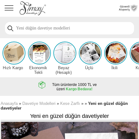
Anasayfa
Düğün
Davetiye
Modelleri
Nişan
Davetiye
Modelleri
Hızlı Kargo
Ekonomik
Beyaz
Üçlü
İkili
K
Sünnet
Tekli
(Hesaplı)
Davetiye
Modelleri
Tüm ürünlerde 1000 TL ve
üzeri
Kargo Bedava!
2026
Düğün
Anasayfa
»
Davetiye Modelleri
»
Kese Zarflı
» »
Yeni en güzel düğün
davetiyeler
Davetiye
Örnekleri
Yeni en güzel düğün davetiyeler
Zarfsız,
Hesaplı