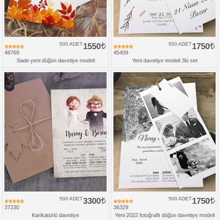
500 ADET
1550
500 ADET
1750
48769
45409
Sade yeni düğün davetiye modeli
Yeni davetiye modeli 3lü set
500 ADET
3300
500 ADET
1750
37230
36329
Karikatürlü davetiye
Yeni 2022 fotoğraflı düğün davetiye modeli