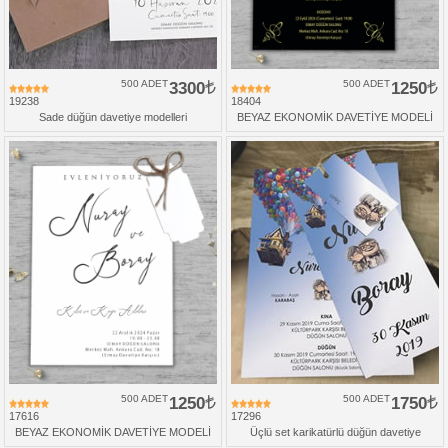
500 ADET
3300
500 ADET
1250
19238
18404
Sade düğün davetiye modelleri
BEYAZ EKONOMİK DAVETİYE MODELİ
500 ADET
1250
500 ADET
1750
17616
17296
BEYAZ EKONOMİK DAVETİYE MODELİ
Üçlü set karikatürlü düğün davetiye