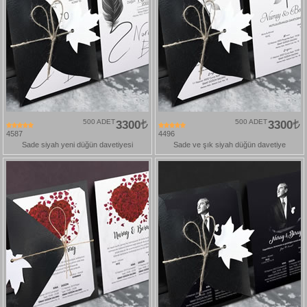
500 ADET
3300
500 ADET
3300
4587
4496
Sade siyah yeni düğün davetiyesi
Sade ve şık siyah düğün davetiye