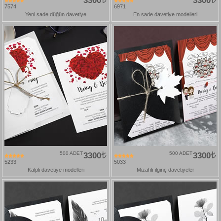
3300
3300
7574
6971
Yeni sade düğün davetiye
En sade davetiye modelleri
500 ADET
3300
500 ADET
3300
5233
5033
Kalpli davetiye modelleri
Mizahlı ilginç davetiyeler