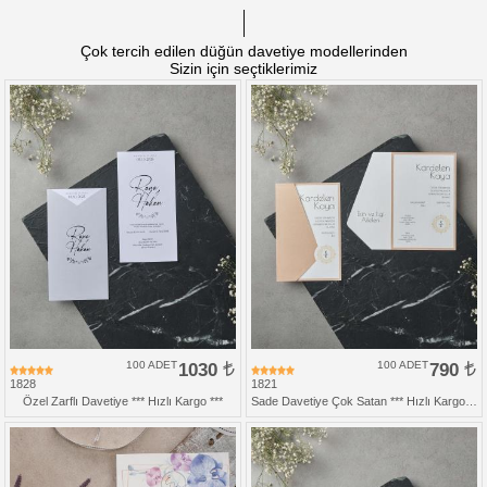
Çok tercih edilen düğün davetiye modellerinden
Sizin için seçtiklerimiz
100 ADET
1030
100 ADET
790
1828
1821
Özel Zarflı Davetiye *** Hızlı Kargo ***
Sade Davetiye Çok Satan *** Hızlı Kargo *** Ucuz Fiyat - Zarfsız Katlamalı Davetiye