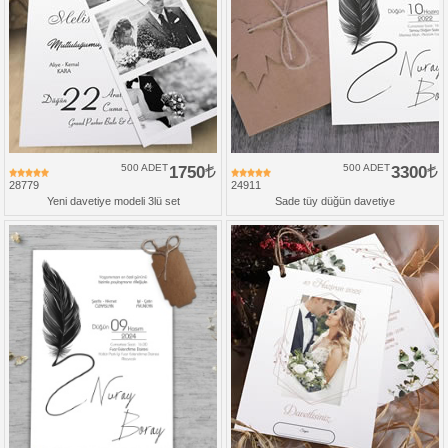
500 ADET
1750
500 ADET
3300
28779
24911
Yeni davetiye modeli 3lü set
Sade tüy düğün davetiye