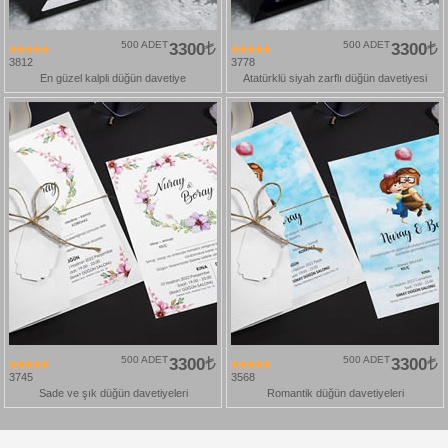
500 ADET
3300
500 ADET
3300
3812
3778
En güzel kalpli düğün davetiye
Atatürklü siyah zarflı düğün davetiyesi
500 ADET
3300
500 ADET
3300
3745
3568
Sade ve şık düğün davetiyeleri
Romantik düğün davetiyeleri