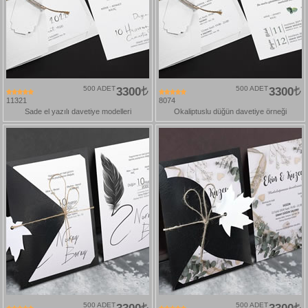
500 ADET
3300
500 ADET
3300
11321
8074
Sade el yazılı davetiye modelleri
Okaliptuslu düğün davetiye örneği
500 ADET
500 ADET