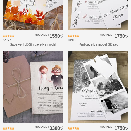
500 ADET
1550
500 ADET
1750
48773
45410
Sade yeni düğün davetiye modeli
Yeni davetiye modeli 3lü set
500 ADET
3300
500 ADET
1750