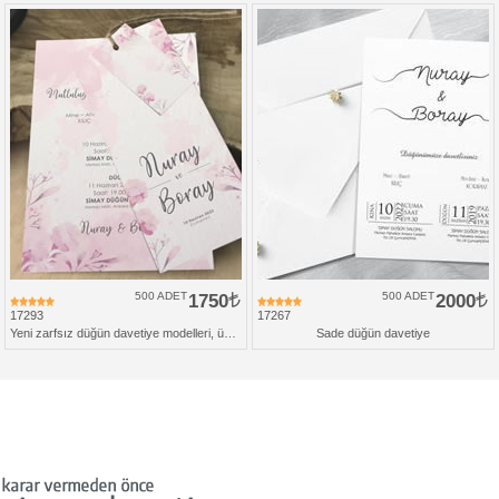
500 ADET
1750
500 ADET
2000
17293
17267
Yeni zarfsız düğün davetiye modelleri, üçlü set
Sade düğün davetiye