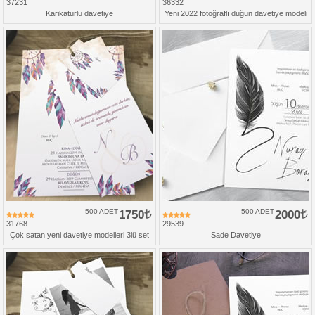
37231
36332
Karikatürlü davetiye
Yeni 2022 fotoğraflı düğün davetiye modeli
500 ADET
1750
500 ADET
2000
31768
29539
Çok satan yeni davetiye modelleri 3lü set
Sade Davetiye