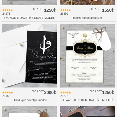
500 ADET
1250
500 ADET
1550
24275
23899
EKONOMİK DAVETİYE KRAFT MODELİ
Resimli düğün davetiyesi
500 ADET
2000
500 ADET
1250
21456
21273
Dini düğün davetiye modeli
BEYAZ EKONOMİK DAVETİYE MODELİ