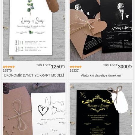
500 ADET
1250
500 ADET
3000
19570
19337
EKONOMİK DAVETİYE KRAFT MODELİ
Atatürklü davetiye örnekleri