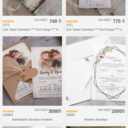
100 ADET
740
100 ADET
775
1372
1371
Çok Satan Davetiye *** Hızlı Kargo *** Ucuz Fiyat
Çok Satan Davetiye *** Hızlı Kargo *** Ucuz Fiyat
500 ADET
3000
500 ADET
2000
105864
78609
Karikatürlü davetiye örnekleri
Modern davetiye