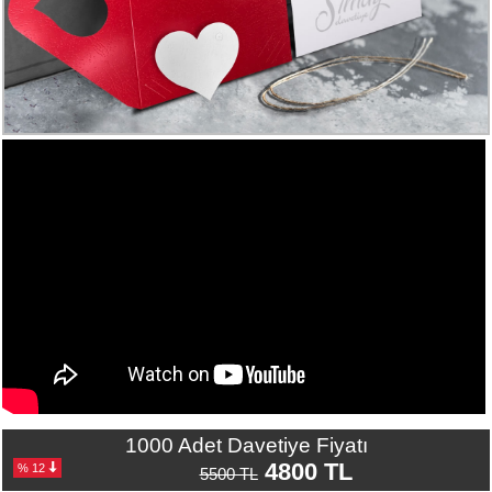
Numune
Talebi
(ücretsiz)
Gerçek
Müşteri
Yorumları
Yeni
Davetiye
Sözleri
Simay
Davetiye
-
Biz
kimiz?
İletişim
1000 Adet Davetiye Fiyatı
-
4800 TL
% 12
5500 TL
0533