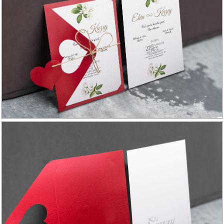
Davetiye
Modelleri
Karikatürlü
Davetiye
Modelleri
Sade
Düğün
Davetiye
Modelleri
Atatürk'lü
Davetiyeler
Papatyalı
Davetiye
Modelleri
Dini
Düğün
Davetiyeler
yeni