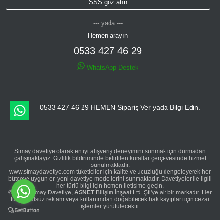
SSS göz atın
--- yada ---
Hemen arayın
0533 427 46 29
WhatsApp Destek
0533 427 46 29 HEMEN Sipariş Ver yada Bilgi Edin.
Simay davetiye olarak en iyi alışveriş deneyimini sunmak için durmadan
çalışmaktayız.
Gizlilik
bildiriminde belirtilen kurallar çerçevesinde hizmet
sunulmaktadır.
www.simaydavetiye.com tüketiciler için kalite ve ucuzluğu dengeleyerek her
bütçeye uygun en yeni davetiye modellerini sunmaktadır. Davetiyeler ile ilgili
her türlü bilgi için hemen iletişime geçin.
© 2026 Simay Davetiye,
ASNET
Bilişim İnşaat Ltd. Şti'ye ait bir markadır. Her
türlü usulsüz reklam veya kullanımdan doğabilecek hak kayıpları için cezai
işlemler yürütülecektir.