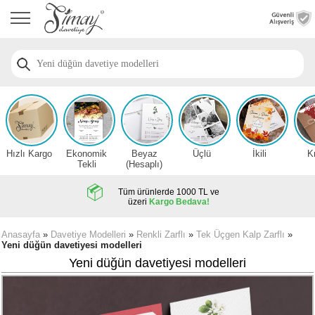
Anasayfa
Düğün
Davetiye
Modelleri
Nişan
Davetiye
Modelleri
Hızlı Kargo
Ekonomik
Beyaz
Üçlü
İkili
K
Sünnet
Tekli
(Hesaplı)
Davetiye
Modelleri
Tüm ürünlerde 1000 TL ve
üzeri
Kargo Bedava!
2026
Düğün
Anasayfa
»
Davetiye Modelleri
»
Renkli Zarflı
»
Tek Üçgen Kalp Zarflı
»
Yeni düğün davetiyesi modelleri
Davetiye
Örnekleri
Yeni düğün davetiyesi modelleri
Zarfsız,
Hesaplı