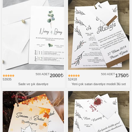
500 ADET
2000
500 ADET
1750
53935
52418
Sade ve şık davetiye
Yeni çok satan davetiye modeli 3lü set