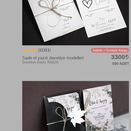
(
11311
)
İndirim + Ücretsiz Kargo
3300
Sade el yazılı davetiye modelleri
500 ADET