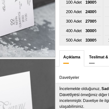
100 Adet
1900
200 Adet
2400
300 Adet
2700
400 Adet
3000
500 Adet
3300
Açıklama
Teslimat &
Davetiyeler
İncelemekte olduğunuz,
Sad
Davetiyesi
örneğimiz diğer 
incelenmiştir. Davetiye ile i
ulaşabilirsiniz.