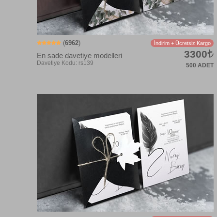
(
6962
)
İndirim + Ücretsiz Kargo
3300
En sade davetiye modelleri
500 ADET
Davetiye Kodu: RB628