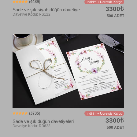
(
4489
)
İndirim + Ücretsiz Kargo
3300
Sade ve şık siyah düğün davetiye
500 ADET
Davetiye Kodu: RB633
(
3735
)
İndirim + Ücretsiz Kargo
3300
Sade ve şık düğün davetiyeleri
500 ADET