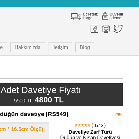
Ücretsiz
Güvenli
kargo
ödeme
e
Hakkımızda
İletişim
Blog
Adet Davetiye Fiyatı
4800 TL
5500 TL
düğün davetiye [RS549]
(
)
1245
8cm * 16.5cm Ölçü)
Davetiye Zarf Türü
Düğün ve Nişan Davetiyesi