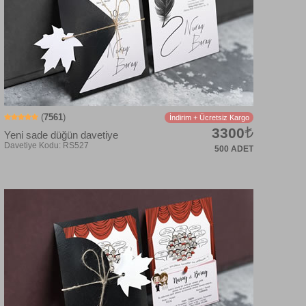
(
7561
)
İndirim + Ücretsiz Kargo
3300
Yeni sade düğün davetiye
500 ADET