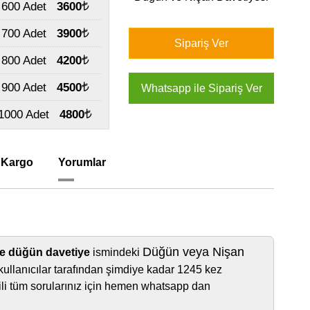
600 Adet
3600
700 Adet
3900
800 Adet
4200
900 Adet
4500
1000 Adet
4800
 Kargo
Yorumlar
Düğün veya Nişan
e düğün davetiye
ismindeki
kullanıcılar tarafından şimdiye kadar 1245 kez
lgili tüm sorularınız için hemen whatsapp dan