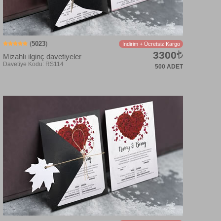
(
5023
)
İndirim + Ücretsiz Kargo
3300
Mizahlı ilginç davetiyeler
500 ADET
Davetiye Kodu: RS527