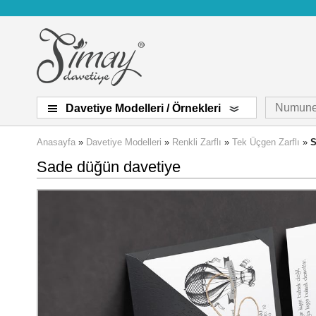
Numune
Davetiye Modelleri / Örnekleri
Anasayfa
»
Davetiye Modelleri
»
Renkli Zarflı
»
Tek Üçgen Zarflı
»
S
Sade düğün davetiye