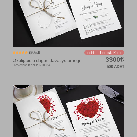
(
8063
)
İndirim + Ücretsiz Kargo
3300
Okaliptuslu düğün davetiye örneği
500 ADET