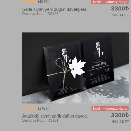
(
4574
)
İndirim + Ücretsiz Kargo
3300
Sade siyah yeni düğün davetiyesi
500 ADET
Davetiye Kodu: rs139
(
3767
)
İndirim + Ücretsiz Kargo
3300
Atatürklü siyah zarflı düğün davetiyesi
500 ADET