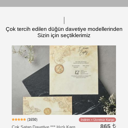
Çok tercih edilen düğün davetiye modellerinden
Sizin için seçtiklerimiz
Davetiye Kodu: RS122
(
1650
)
İndirim + Ücretsiz Kargo
865
Çok Satan Davetiye *** Hızlı Kargo *** Ucuz Fiyat