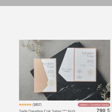
Davetiye Kodu: RS127
(
1817
)
İndirim + Ücretsiz Kargo
790
Sade Davetiye Çok Satan *** Hızlı Kargo *** Ucuz Fiyat - Zarfsız Katlamalı Davetiye