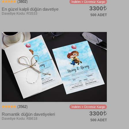
(
3802
)
İndirim + Ücretsiz Kargo
3300
En güzel kalpli düğün davetiye
500 ADET
Davetiye Kodu: RS114
(
3562
)
İndirim + Ücretsiz Kargo
3300
Romantik düğün davetiyeleri
500 ADET