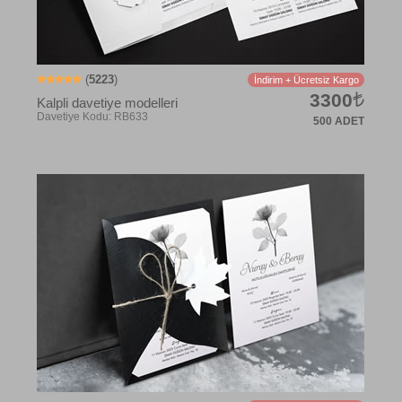
(
5223
)
İndirim + Ücretsiz Kargo
3300
Kalpli davetiye modelleri
500 ADET
Davetiye Kodu: RB634