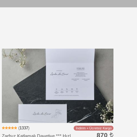
Davetiye Kodu: RS533
(
1337
)
İndirim + Ücretsiz Kargo
870
Zarfsız Katlamalı Davetiye *** Hızlı Kargo *** Ucuz Fiyat