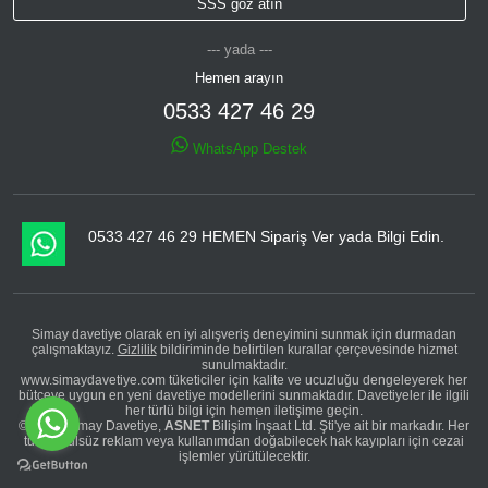
SSS göz atın
--- yada ---
Hemen arayın
0533 427 46 29
WhatsApp Destek
0533 427 46 29 HEMEN Sipariş Ver yada Bilgi Edin.
Simay davetiye olarak en iyi alışveriş deneyimini sunmak için durmadan
çalışmaktayız.
Gizlilik
bildiriminde belirtilen kurallar çerçevesinde hizmet
sunulmaktadır.
www.simaydavetiye.com tüketiciler için kalite ve ucuzluğu dengeleyerek her
bütçeye uygun en yeni davetiye modellerini sunmaktadır. Davetiyeler ile ilgili
her türlü bilgi için hemen iletişime geçin.
© 2026 Simay Davetiye,
ASNET
Bilişim İnşaat Ltd. Şti'ye ait bir markadır. Her
türlü usulsüz reklam veya kullanımdan doğabilecek hak kayıpları için cezai
işlemler yürütülecektir.