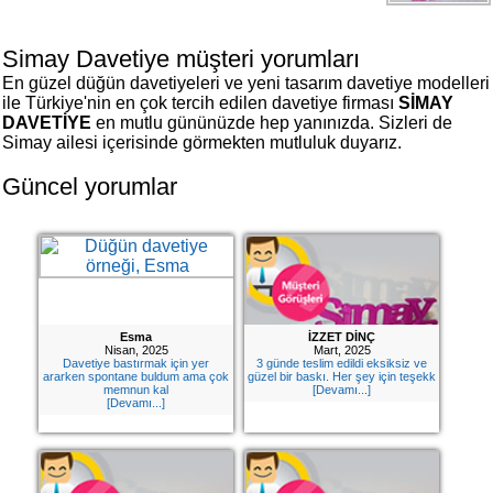
Davetiye
Modelleri
Simay Davetiye müşteri yorumları
Karikatürlü
En güzel düğün davetiyeleri ve yeni tasarım davetiye modelleri
Davetiye
ile Türkiye'nin en çok tercih edilen davetiye firması
SİMAY
Modelleri
DAVETİYE
en mutlu gününüzde hep yanınızda. Sizleri de
Simay ailesi içerisinde görmekten mutluluk duyarız.
Sade
Düğün
Güncel yorumlar
Davetiye
Modelleri
Atatürk'lü
Davetiyeler
Papatyalı
Esma
İZZET DİNÇ
Nisan, 2025
Mart, 2025
Davetiye
Davetiye bastırmak için yer
3 günde teslim edildi eksiksiz ve
Modelleri
ararken spontane buldum ama çok
güzel bir baskı. Her şey için teşekk
memnun kal
[Devamı...]
[Devamı...]
Dini
Düğün
Davetiyeler
yeni