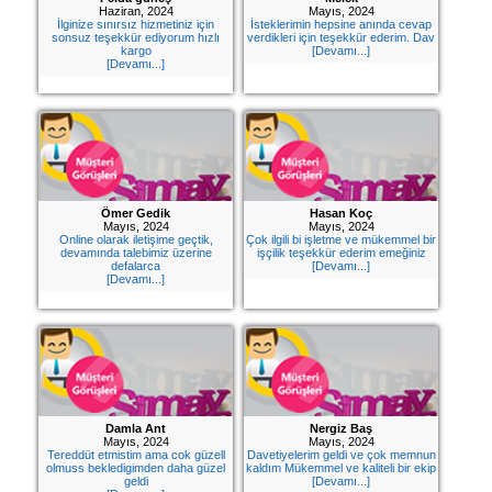
427
Haziran, 2024
Mayıs, 2024
46
İlginize sınırsız hizmetiniz için
İsteklerimin hepsine anında cevap
sonsuz teşekkür ediyorum hızlı
verdikleri için teşekkür ederim. Dav
29
kargo
[Devamı...]
[Devamı...]
Ömer Gedik
Hasan Koç
Mayıs, 2024
Mayıs, 2024
Online olarak iletişime geçtik,
Çok ilgili bi işletme ve mükemmel bir
devamında talebimiz üzerine
işçilik teşekkür ederim emeğiniz
defalarca
[Devamı...]
[Devamı...]
Damla Ant
Nergiz Baş
Mayıs, 2024
Mayıs, 2024
Tereddüt etmistim ama cok güzell
Davetiyelerim geldi ve çok memnun
olmuss bekledigimden daha güzel
kaldım Mükemmel ve kaliteli bir ekip
geldi
[Devamı...]