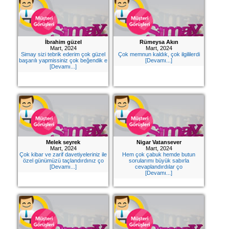
İbrahim güzel
Rümeysa Akın
Mart, 2024
Mart, 2024
Simay sizi tebrik ederim çok güzel
Çok memnun kaldık, çok ilgililerdi
başarılı yapmissiniz çok beğendik e
[Devamı...]
[Devamı...]
Melek seyrek
Nigar Vatansever
Mart, 2024
Mart, 2024
Çok kibar ve zarif davetiyeleriniz ile
Hem çok çabuk hemde butun
özel günümüzü taçlandırdınız ço
sorularımı büyük sabırla
[Devamı...]
cevaplandırdılar ço
[Devamı...]