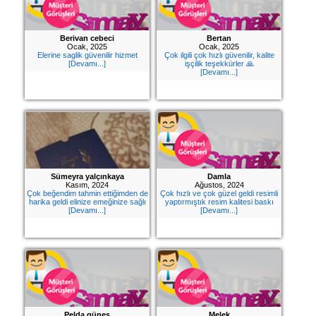
Numune
Berivan cebeci
Bertan
Talebi
Ocak, 2025
Ocak, 2025
(ücretsiz)
Elerine saglik güvenilir hizmet
Çok ilgili çok hızlı güvenilir, kalite
[Devamı...]
işçilik teşekkürler 🙏
[Devamı...]
Gerçek
Müşteri
Yorumları
Yeni
Davetiye
Sözleri
Sümeyra yalçınkaya
Damla
Kasım, 2024
Ağustos, 2024
Çok beğendim tahmin ettiğimden de
Çok hızlı ve çok güzel geldi resimli
Simay
harika geldi elinize emeğinize sağlı
yaptırmıştık resim kalitesi baskı
[Devamı...]
[Devamı...]
Davetiye
-
Biz
kimiz?
İletişim
-
0533
Pelda güneş
Melek