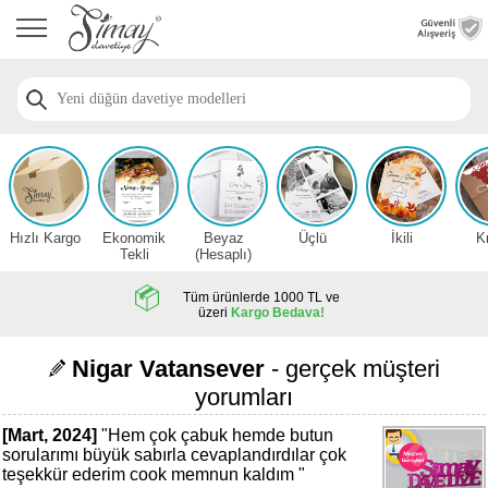
Anasayfa
Düğün
Davetiye
Modelleri
Nişan
Davetiye
Modelleri
Hızlı Kargo
Ekonomik
Beyaz
Üçlü
İkili
K
Sünnet
Tekli
(Hesaplı)
Davetiye
Modelleri
Tüm ürünlerde 1000 TL ve
üzeri
Kargo Bedava!
2026
Düğün
Nigar Vatansever
- gerçek müşteri
Davetiye
yorumları
Örnekleri
[Mart, 2024]
"
Hem çok çabuk hemde butun
Zarfsız,
sorularımı büyük sabırla cevaplandırdılar çok
Hesaplı
teşekkür ederim cook memnun kaldım
"