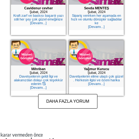
Cavidenur cevher
Sevda MENTEŞ
Şubat, 2024
Şubat, 2024
Kraft zarf ve baskısı başarılı yazı
Sipariş verirken her aşamada en
stili her şey çok güzel emeğinize
hızlı ve olumlu dönüşler sağladılar
[Devamı...]
ke
[Devamı...]
Mihriban
Yağmur Kurucu
Şubat, 2024
Şubat, 2024
Davetıyelerım geldi İlgi ve
Davetiyelerim elime ulaştı çok güzel
alakanızdan dolayı çok teşekkür
. Herkesin ilgisi ve özeni harika
ederim 🥰
[Devamı...]
[Devamı...]
DAHA FAZLA YORUM