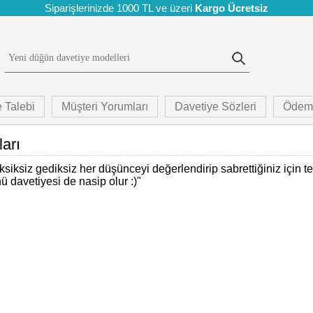
Siparişlerinizde 1000 TL ve üzeri
Kargo Ücretsiz
 Talebi
Müşteri Yorumları
Davetiye Sözleri
Ödem
arı
eksiksiz gediksiz her düşünceyi değerlendirip sabrettiğiniz için t
 davetiyesi de nasip olur :)
"