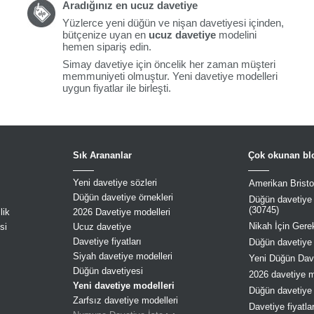
Aradığınız en ucuz davetiye
Yüzlerce yeni düğün ve nişan davetiyesi içinden,
bütçenize uyan en
ucuz davetiye
modelini
hemen sipariş edin.
Simay davetiye için öncelik her zaman müşteri
memmuniyeti olmuştur. Yeni davetiye modelleri
uygun fiyatlar ile birleşti.
Sık Arananlar
Çok okunan blo
Yeni davetiye sözleri
Amerikan Bristol
Düğün davetiye örnekleri
Düğün davetiye s
(30745)
lik
2026 Davetiye modelleri
Nikah İçin Gerek
si
Ucuz davetiye
Davetiye fiyatları
Düğün davetiye 
Siyah davetiye modelleri
Yeni Düğün Dave
Düğün davetiyesi
2026 davetiye mo
Yeni davetiye modelleri
Düğün davetiye 
Zarfsız davetiye modelleri
Davetiye fiyatla