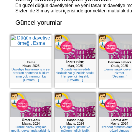
En güzel düğün davetiyeleri ve yeni tasarım davetiye mod
Sizleri de Simay ailesi içerisinde görmekten mutluluk du
Güncel yorumlar
Esma
İZZET DİNÇ
Berivan cebeci
Nisan, 2025
Mart, 2025
Ocak, 2025
Davetiye bastırmak için yer
3 günde teslim edildi
Elerine saglik güveni
ararken spontane buldum
eksiksiz ve güzel bir baskı.
hizmet
ama çok memnun kal
Her şey için teşekk
[Devamı...]
[Devamı...]
[Devamı...]
Ömer Gedik
Hasan Koç
Damla Ant
Mayıs, 2024
Mayıs, 2024
Mayıs, 2024
Online olarak iletişime
Çok ilgili bi işletme ve
Tereddüt etmistim am
geçtik, devamında talebimiz
mükemmel bir işçilik
güzell olmuss