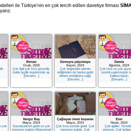
elleri ile Türkiye'nin en çok tercih edilen davetiye firması
SİM
yarız.
Bertan
Sümeyra yalçınkaya
Damla
Ocak, 2025
Kasım, 2024
Ağustos, 2024
lir
Çok ilgili çok hızlı güvenilir,
Çok beğendim tahmin
Çok hızlı ve çok güzel
kalite işçilik teşekkürler 🙏
ettiğimden de harika geldi
resimli yaptırmıştık 
[Devamı...]
elinize emeğinize sağlı
kalitesi baskı
[Devamı...]
[Devamı...]
Nergiz Baş
Çağlayan ömer koparan
Esin
Mayıs, 2024
Mayıs, 2024
Nisan, 2024
a cok
Davetiyelerim geldi ve çok
Çok kısa sürede geldi. Çok
Çok ilgililer. Teredd
memnun kaldım Mükemmel
memnun kaldık. Çok
etmeyin. Çok beğen