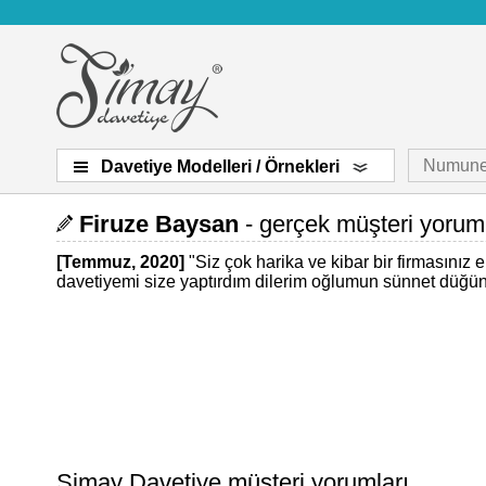
Numune
Davetiye Modelleri / Örnekleri
Firuze Baysan
- gerçek müşteri yoruml
[Temmuz, 2020]
"
Siz çok harika ve kibar bir firmasınız 
davetiyemi size yaptırdım dilerim oğlumun sünnet düğünü
Simay Davetiye müşteri yorumları