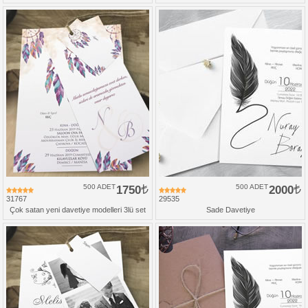
500 ADET
1750
500 ADET
2000
31767
29535
Çok satan yeni davetiye modelleri 3lü set
Sade Davetiye