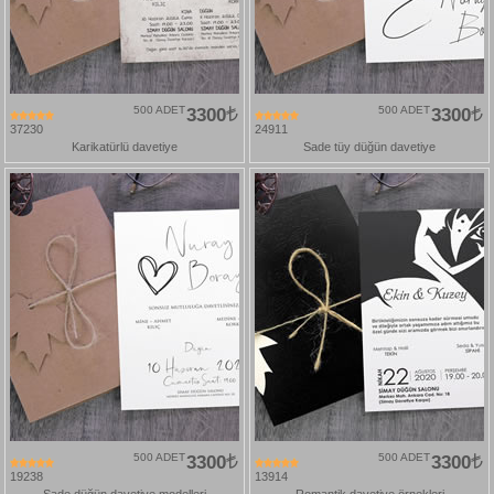
500 ADET
3300
500 ADET
3300
37230
24911
Karikatürlü davetiye
Sade tüy düğün davetiye
500 ADET
3300
500 ADET
3300
19238
13914
Sade düğün davetiye modelleri
Romantik davetiye örnekleri