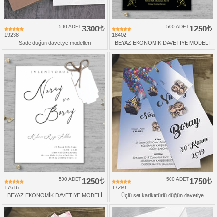
500 ADET
3300
500 ADET
1250
19238
18402
Sade düğün davetiye modelleri
BEYAZ EKONOMİK DAVETİYE MODELİ
500 ADET
1250
500 ADET
1750
17616
17293
BEYAZ EKONOMİK DAVETİYE MODELİ
Üçlü set karikatürlü düğün davetiye