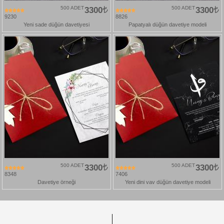
500 ADET
3300
500 ADET
3300
9230
8826
Yeni sade düğün davetiyesi
Papatyalı düğün davetiye modeli
500 ADET
3300
500 ADET
3300
8348
7406
Davetiye örneği
Yeni dini vav düğün davetiye modeli