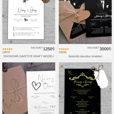
500 ADET
1250
500 ADET
3000
19570
19336
EKONOMİK DAVETİYE KRAFT MODELİ
Atatürklü davetiye örnekleri