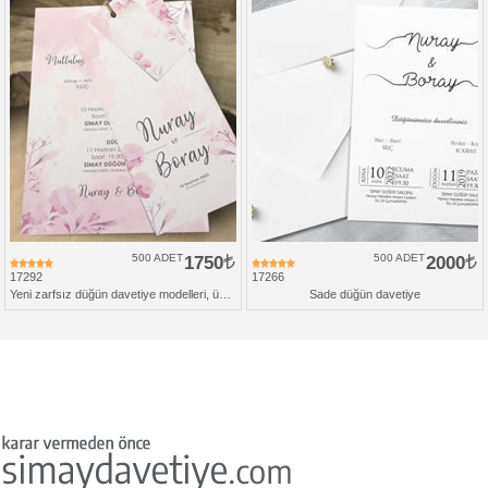
500 ADET
1750
500 ADET
2000
17292
17266
Yeni zarfsız düğün davetiye modelleri, üçlü set
Sade düğün davetiye