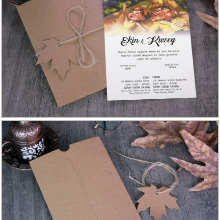
Davetiye
Modelleri
Karikatürlü
Davetiye
Modelleri
Sade
Düğün
Davetiye
Modelleri
Atatürk'lü
Davetiyeler
Papatyalı
Davetiye
Modelleri
Dini
Düğün
Davetiyeler
yeni