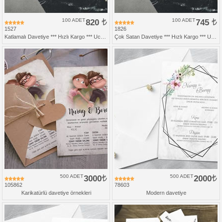
100 ADET
820
100 ADET
745
1527
1826
Katlamalı Davetiye *** Hızlı Kargo *** Ucuz Fiyat
Çok Satan Davetiye *** Hızlı Kargo *** Ucuz Fiyat
500 ADET
3000
500 ADET
2000
105862
78603
Karikatürlü davetiye örnekleri
Modern davetiye