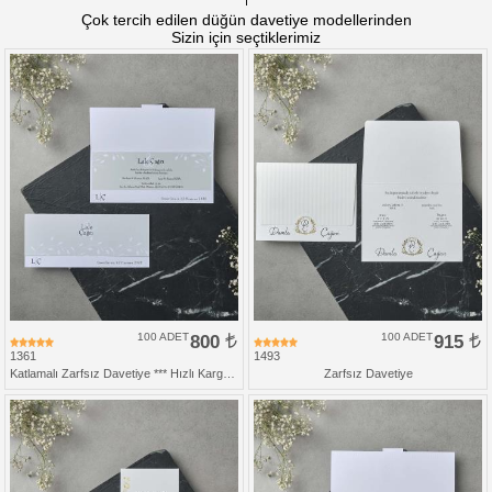
Çok tercih edilen düğün davetiye modellerinden
Sizin için seçtiklerimiz
100 ADET
800
100 ADET
915
1361
1493
Katlamalı Zarfsız Davetiye *** Hızlı Kargo *** Ucuz Fiyat
Zarfsız Davetiye