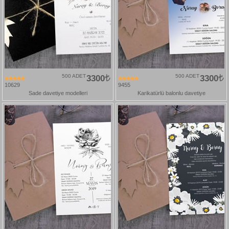
500 ADET
3300
500 ADET
3300
10629
9455
Sade davetiye modelleri
Karikatürlü balonlu davetiye