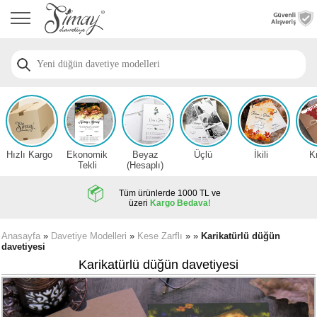
Anasayfa
Düğün
Davetiye
Modelleri
Nişan
Davetiye
Modelleri
Hızlı Kargo
Ekonomik
Beyaz
Üçlü
İkili
K
Sünnet
Tekli
(Hesaplı)
Davetiye
Modelleri
Tüm ürünlerde 1000 TL ve
üzeri
Kargo Bedava!
2026
Düğün
Anasayfa
»
Davetiye Modelleri
»
Kese Zarflı
» »
Karikatürlü düğün
davetiyesi
Davetiye
Örnekleri
Karikatürlü düğün davetiyesi
Zarfsız,
Hesaplı