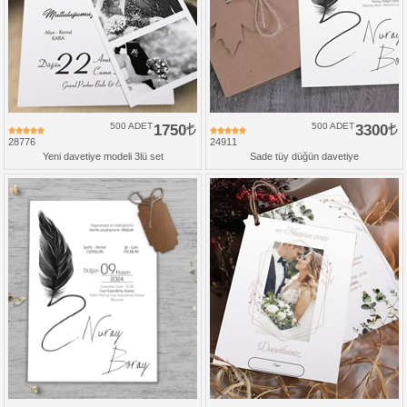
500 ADET
1750
500 ADET
3300
28776
24911
Yeni davetiye modeli 3lü set
Sade tüy düğün davetiye