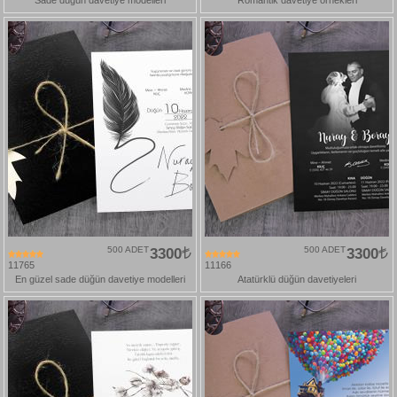
500 ADET
3300
500 ADET
3300
11765
11166
En güzel sade düğün davetiye modelleri
Atatürklü düğün davetiyeleri