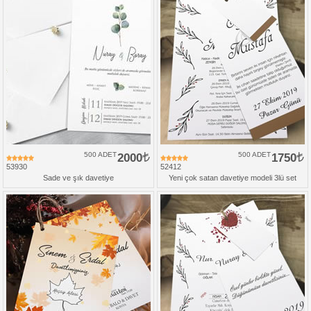
500 ADET
2000
500 ADET
1750
53930
52412
Sade ve şık davetiye
Yeni çok satan davetiye modeli 3lü set