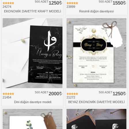
500 ADET
1250
500 ADET
1550
24274
23899
EKONOMİK DAVETİYE KRAFT MODELİ
Resimli düğün davetiyesi
500 ADET
2000
500 ADET
1250
21454
21272
Dini düğün davetiye modeli
BEYAZ EKONOMİK DAVETİYE MODELİ