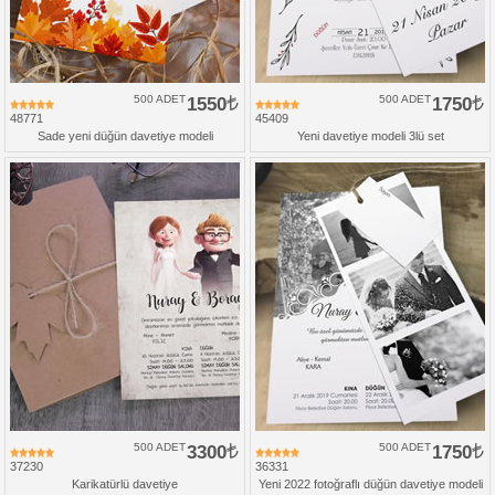
500 ADET
1550
500 ADET
1750
48771
45409
Sade yeni düğün davetiye modeli
Yeni davetiye modeli 3lü set
500 ADET
3300
500 ADET
1750
37230
36331
Karikatürlü davetiye
Yeni 2022 fotoğraflı düğün davetiye modeli