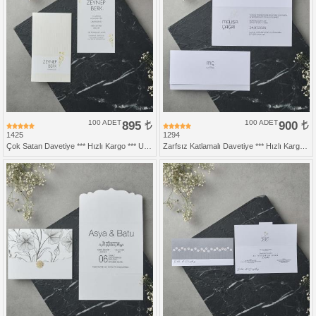
100 ADET
895
100 ADET
900
1425
1294
Çok Satan Davetiye *** Hızlı Kargo *** Ucuz Fiyat
Zarfsız Katlamalı Davetiye *** Hızlı Kargo ***