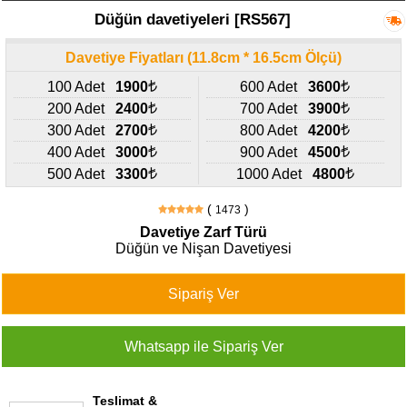
427
Düğün davetiyeleri [RS567]
46
29
Davetiye Fiyatları (11.8cm * 16.5cm Ölçü)
100 Adet
1900
600 Adet
3600
200 Adet
2400
700 Adet
3900
300 Adet
2700
800 Adet
4200
400 Adet
3000
900 Adet
4500
500 Adet
3300
1000 Adet
4800
(
)
1473
Davetiye Zarf Türü
Düğün ve Nişan Davetiyesi
Teslimat &