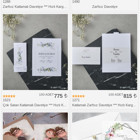
1288
1490
Zarfsız Katlamalı Davetiye *** Hızlı Kargo ***
Zarfsız Davetiye
100 ADET
775
100 ADET
815
1523
1271
Çok Satan Katlamalı Davetiye *** Hızlı Kargo *** Ucuz Fiyat
Katlamalı Zarfsız Davetiye *** Hızlı Kargo ***