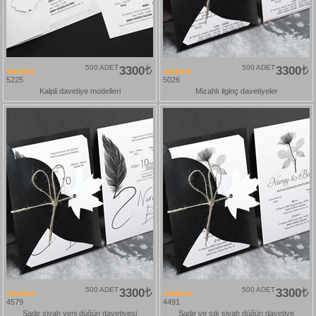
500 ADET
3300
500 ADET
3300
5225
5026
Kalpli davetiye modelleri
Mizahlı ilginç davetiyeler
500 ADET
3300
500 ADET
3300
4579
4491
Sade siyah yeni düğün davetiyesi
Sade ve şık siyah düğün davetiye