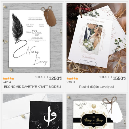
500 ADET
1250
500 ADET
1550
24264
23891
EKONOMİK DAVETİYE KRAFT MODELİ
Resimli düğün davetiyesi