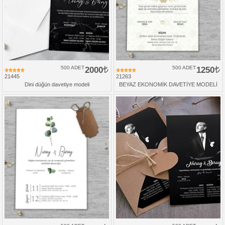
500 ADET
2000
500 ADET
1250
21445
21263
Dini düğün davetiye modeli
BEYAZ EKONOMİK DAVETİYE MODELİ