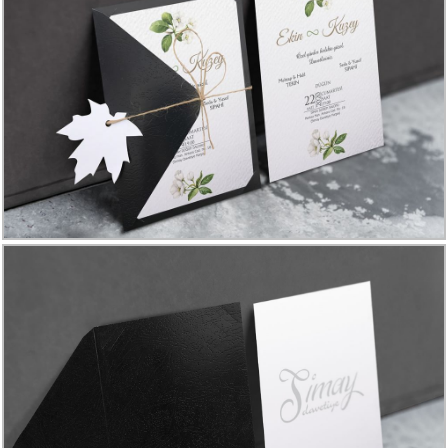
Davetiye
Modelleri
Karikatürlü
Davetiye
Modelleri
Sade
Düğün
Davetiye
Modelleri
Atatürk'lü
Davetiyeler
Papatyalı
Davetiye
Modelleri
Dini
Düğün
Davetiyeler
yeni