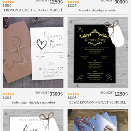
500 ADET
1250
500 ADET
3000
19560
19327
EKONOMİK DAVETİYE KRAFT MODELİ
Atatürklü davetiye örnekleri
500 ADET
3300
500 ADET
1250
19233
18393
Sade düğün davetiye modelleri
BEYAZ EKONOMİK DAVETİYE MODELİ