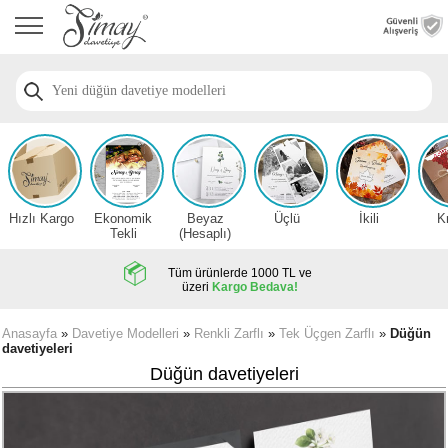
Anasayfa
Düğün
Davetiye
Modelleri
Nişan
Davetiye
Modelleri
Hızlı Kargo
Ekonomik
Beyaz
Üçlü
İkili
K
Sünnet
Tekli
(Hesaplı)
Davetiye
Modelleri
Tüm ürünlerde 1000 TL ve
üzeri
Kargo Bedava!
2026
Düğün
Anasayfa
»
Davetiye Modelleri
»
Renkli Zarflı
»
Tek Üçgen Zarflı
»
Düğün
davetiyeleri
Davetiye
Örnekleri
Düğün davetiyeleri
Zarfsız,
Hesaplı