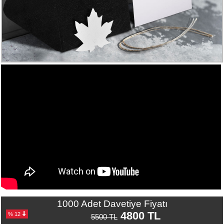
Numune
Talebi
(ücretsiz)
Gerçek
Müşteri
Yorumları
Yeni
Davetiye
Sözleri
Simay
Davetiye
-
Biz
kimiz?
İletişim
1000 Adet Davetiye Fiyatı
-
4800 TL
% 12
5500 TL
0533