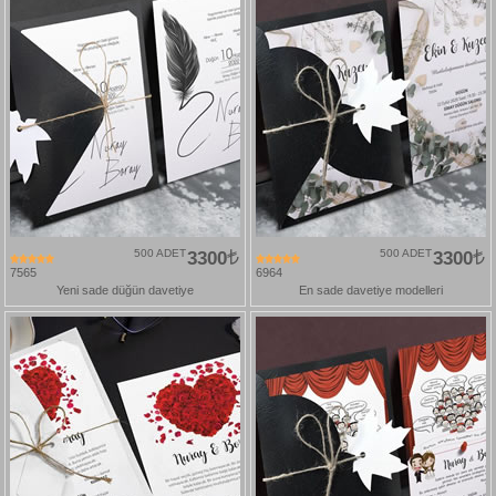
500 ADET
3300
500 ADET
3300
7565
6964
Yeni sade düğün davetiye
En sade davetiye modelleri