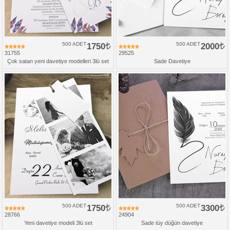
500 ADET
1750
500 ADET
2000
31755
29525
Çok satan yeni davetiye modelleri 3lü set
Sade Davetiye
500 ADET
1750
500 ADET
3300
28766
24904
Yeni davetiye modeli 3lü set
Sade tüy düğün davetiye