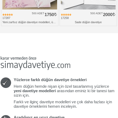
500 ADET
1750
500 ADET
2000
17287
17258
Yeni zarfsız düğün davetiye modelleri, üçlü set
Sade düğün davetiye
Yüzlerce farklı düğün davetiye örnekleri
Hem düğün hemde nişan için özel tasarlanmış yüzlerce
yeni davetiye modelleri
arasından eminiz ki bir tanesi tam
sizin için.
Farklı ve ilginç davetiye modelleri ve çok daha fazlası için
davetiye örneklerini hemen inceleyin.
Aradığınız en ucuz davetiye