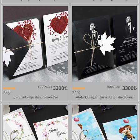
500 ADET
3300
500 ADET
3300
3806
3772
En güzel kalpli düğün davetiye
Atatürklü siyah zarflı düğün davetiyesi