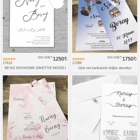
500 ADET
1250
500 ADET
1750
17610
17288
BEYAZ EKONOMİK DAVETİYE MODELİ
Üçlü set karikatürlü düğün davetiye