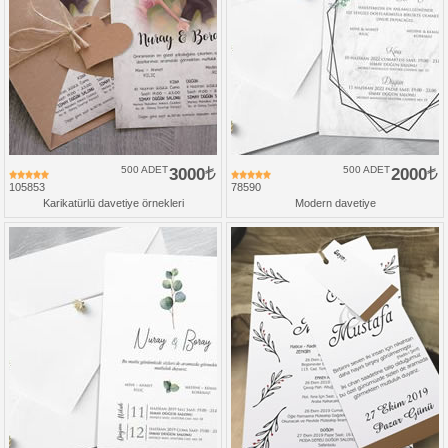
500 ADET
3000
500 ADET
2000
105853
78590
Karikatürlü davetiye örnekleri
Modern davetiye