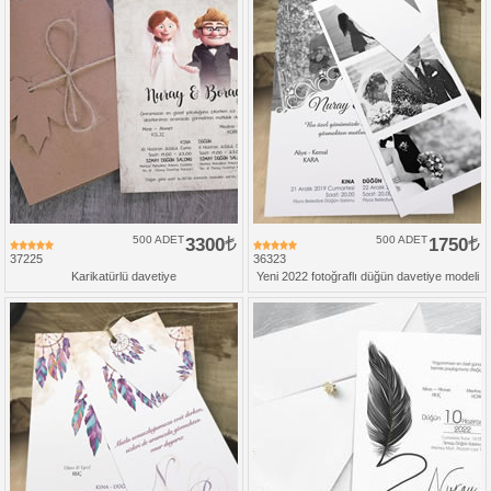
500 ADET
3300
500 ADET
1750
37225
36323
Karikatürlü davetiye
Yeni 2022 fotoğraflı düğün davetiye modeli