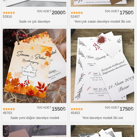
500 ADET
2000
500 ADET
1750
53916
52407
Sade ve şık davetiye
Yeni çok satan davetiye modeli 3lü set
500 ADET
1550
500 ADET
1750
48763
45403
Sade yeni düğün davetiye modeli
Yeni davetiye modeli 3lü set