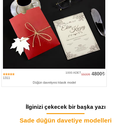
1000 ADET
4800
5500
1311
Düğün davetiyesi klasik model
İlginizi çekecek bir başka yazı
Sade düğün davetiye modelleri