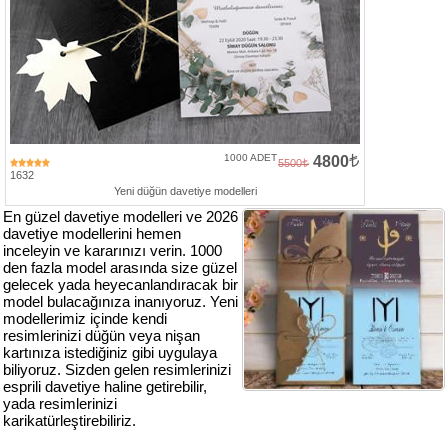
Numune
Talebi
(ücretsiz)
Gerçek
Müşteri
Yorumları
1000 ADET
4800
5500
1632
Yeni düğün davetiye modelleri
Yeni
En güzel davetiye modelleri ve 2026
Davetiye
davetiye modellerini hemen
Sözleri
inceleyin ve kararınızı verin. 1000
den fazla model arasında size güzel
Simay
gelecek yada heyecanlandıracak bir
model bulacağınıza inanıyoruz. Yeni
Davetiye
modellerimiz içinde kendi
-
resimlerinizi düğün veya nişan
Biz
kartınıza istediğiniz gibi uygulaya
kimiz?
biliyoruz. Sizden gelen resimlerinizi
esprili davetiye haline getirebilir,
İletişim
yada resimlerinizi
-
karikatürleştirebiliriz.
0533