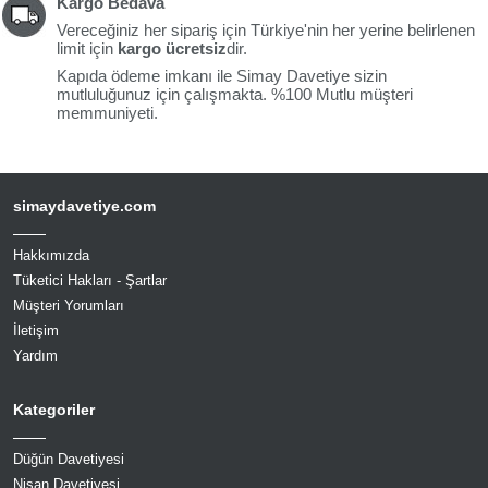
Kargo Bedava
Vereceğiniz her sipariş için Türkiye'nin her yerine belirlenen
limit için
kargo ücretsiz
dir.
Kapıda ödeme imkanı ile Simay Davetiye sizin
mutluluğunuz için çalışmakta. %100 Mutlu müşteri
memmuniyeti.
simaydavetiye.com
Hakkımızda
Tüketici Hakları - Şartlar
Müşteri Yorumları
İletişim
Yardım
Kategoriler
Düğün Davetiyesi
Nişan Davetiyesi