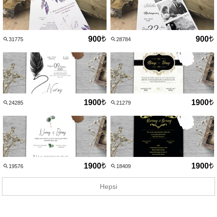
900
900
31775
28784
1900
1900
24285
21279
1900
1900
19576
18409
Hepsi