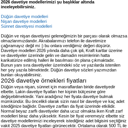
2026 davetiye modellerimizi şu başlıklar altında
427
inceleyebilirsiniz.
46
29
Düğün davetiye modelleri
Nişan davetiye modelleri
Sünnet davetiyesi modelleri
Düğün ve nişan davetiyesi geleneğimizin bir parçası olarak olmazsa
olmazlarımızdandır. Akrabalarımızı telefon ile davetimize
çağıramayız değil mi :) bu onlara verdiğimiz değeri düşürür.
Davetiye modelleri 2026 yılında daha çok ipli, Kraft kartlar üzerine
ve davetiyeler üzerinde gelin ve damadın resimlerinin hatta
karikatürize edilmiş halleri ile basılması ön plana çıkmaktadır.
Bunun yanı sıra davetiyeler üzerindeki söz ve yazılarda istenilen
her şey yazıla bilmektedir. Düğün davetiye sözleri yazımızdan
bunları okuyabilirsiniz.
2026 davetiye örnekleri fiyatları
Düğün veya nişan, sünnet için masraflardan biride davetiyedir
elbette. Lakin davetiye fiyatları her kişinin bütçesine göre
değişebilmektedir. Yani aradığınız her fiyata davetiye bulmak
mümkündür. Bu öncelikli olarak sizin nasıl bir davetiye ve kaç adet
istediğinize bağlıdır. Davetiye zarfları da fiyat üzerinde etkilidir.
Normal beyaz zarflı davetiyeler daha ucuz olmakta iken Kraft zarf
modelleri biraz daha yüksektir. Kesin bir fiyat veremeyiz elbette siz
davetiye modellerimizi inceleyerek istediğiniz adet bilgisini seçtiğiniz
vakit 2025 davetiye fiyatları görünecektir. Ortalama olarak 500 TL ile