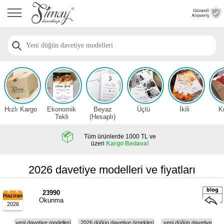
Anasayfa
Düğün
Davetiye
Modelleri
Nişan
Davetiye
Modelleri
Hızlı Kargo
Ekonomik
Beyaz
Üçlü
İkili
K
Sünnet
Tekli
(Hesaplı)
Davetiye
Modelleri
Tüm ürünlerde 1000 TL ve
üzeri
Kargo Bedava!
2026
Düğün
2026 davetiye modelleri ve fiyatları
Davetiye
Örnekleri
23990
Haziran
Okunma
2026
Zarfsız,
Hesaplı
yeni davetiye modelleri
2026 düğün davetiye örnekleri
yeni düğün davetiye