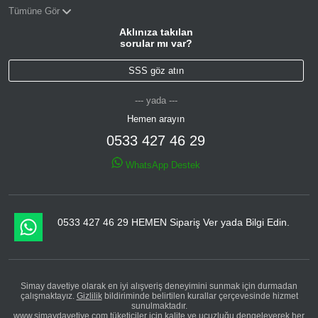
Tümüne Gör
Aklınıza takılan
sorular mı var?
SSS göz atın
--- yada ---
Hemen arayın
0533 427 46 29
WhatsApp Destek
0533 427 46 29 HEMEN Sipariş Ver yada Bilgi Edin.
Simay davetiye olarak en iyi alışveriş deneyimini sunmak için durmadan
çalışmaktayız.
Gizlilik
bildiriminde belirtilen kurallar çerçevesinde hizmet
sunulmaktadır.
www.simaydavetiye.com tüketiciler için kalite ve ucuzluğu dengeleyerek her