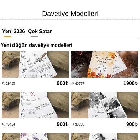
Davetiye Modelleri
Yeni 2026
Çok Satan
Yeni düğün davetiye modelleri
900
1900
52425
48777
900
900
45414
36338