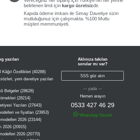
Vereceğiniz her sipariş için Türkiye'nin her yerine
belirlenen limit için
kargo ücretsiz
dir.
Kapıda ödeme imkanı ile Simay Davetiye sizin
mutluluğunuz için çalışmakta. %100 Mutlu
müşteri memmuniyeti.
g yazıları
Aklınıza takılan
sorular mı var?
 Kâğıt Özellikleri (40288)
SSS göz atın
özleri, yeni davetiye yazıları
--- yada ---
li Belgeler (28628)
Hemen arayın
örnekleri (28214)
0533 427 46 29
tiyesi Yazıları (27643)
delleri ve fiyatları (23953)
WhatsApp Destek
modelleri 2026 (23144)
rı 2026 (20915)
modelleri 2026 (20770)