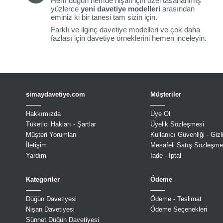
Hem düğün hemde nişan için özel tasarlanmış
yüzlerce
yeni davetiye modelleri
arasından
eminiz ki bir tanesi tam sizin için.
Farklı ve ilginç davetiye modelleri ve çok daha
fazlası için davetiye örneklerini hemen inceleyin.
simaydavetiye.com
Müşteriler
Hakkımızda
Üye Ol
Tüketici Hakları - Şartlar
Üyelik Sözleşmesi
Müşteri Yorumları
Kullanıcı Güvenliği - Gizli
İletişim
Mesafeli Satış Sözleşme
Yardım
İade - İptal
Kategoriler
Ödeme
Düğün Davetiyesi
Ödeme - Teslimat
Nişan Davetiyesi
Ödeme Seçenekleri
Sünnet Düğün Davetiyesi