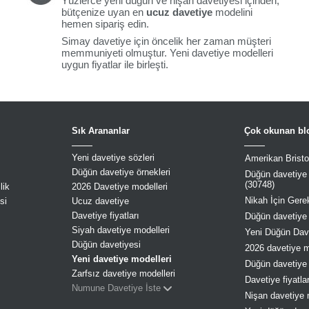
Yüzlerce yeni düğün ve nişan davetiyesi içinden,
bütçenize uyan en
ucuz davetiye
modelini
hemen sipariş edin.
Simay davetiye için öncelik her zaman müşteri
memmuniyeti olmuştur. Yeni davetiye modelleri
uygun fiyatlar ile birleşti.
Sık Arananlar
Çok okunan blo
Yeni davetiye sözleri
Amerikan Bristol
Düğün davetiye örnekleri
Düğün davetiye s
(30748)
lik
2026 Davetiye modelleri
Nikah İçin Gerek
si
Ucuz davetiye
Davetiye fiyatları
Düğün davetiye 
Siyah davetiye modelleri
Yeni Düğün Dave
Düğün davetiyesi
2026 davetiye mo
Yeni davetiye modelleri
Düğün davetiye 
Zarfsız davetiye modelleri
Davetiye fiyatla
Numune Davetiye İste
Nişan davetiye 