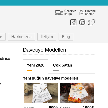
Ücretsiz
Güvenli
kargo
ödeme
e
Hakkımızda
İletişim
Blog
Davetiye Modelleri
adı ise
Yeni 2026
Çok Satan
Yeni düğün davetiye modelleri
e
900
1900
52406
48763