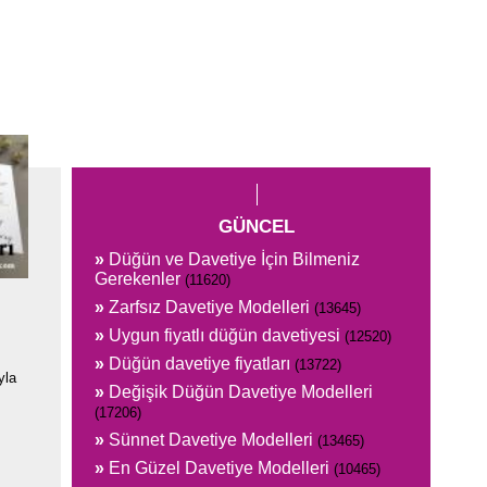
GÜNCEL
»
Düğün ve Davetiye İçin Bilmeniz
Gerekenler
(11620)
»
Zarfsız Davetiye Modelleri
(13645)
»
Uygun fiyatlı düğün davetiyesi
(12520)
»
Düğün davetiye fiyatları
(13722)
yla
»
Değişik Düğün Davetiye Modelleri
(17206)
»
Sünnet Davetiye Modelleri
(13465)
»
En Güzel Davetiye Modelleri
(10465)