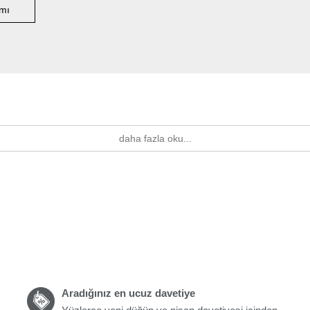
mı
daha fazla oku...
Aradığınız en ucuz davetiye